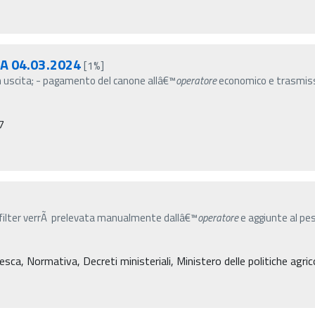
PA 04.03.2024
[1%]
e in uscita; - pagamento del canone allâ€™
operatore
economico e trasmissio
7
p filter verrÃ prelevata manualmente dallâ€™
operatore
e aggiunte al peso
ca, Normativa, Decreti ministeriali, Ministero delle politiche agrico