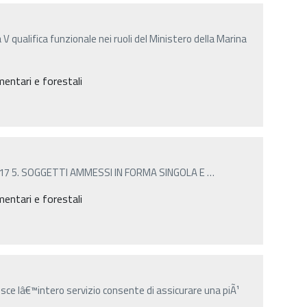
V qualifica funzionale nei ruoli del Ministero della Marina
entari e forestali
17 5. SOGGETTI AMMESSI IN FORMA SINGOLA E
…
entari e forestali
ce lâ€™intero servizio consente di assicurare una piÃ¹