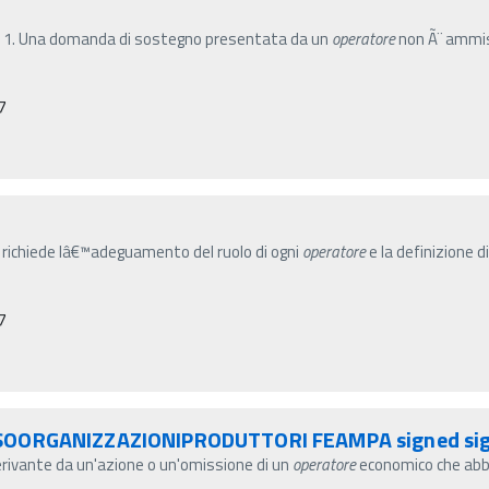
e 1. Una domanda di sostegno presentata da un
operatore
non Ã¨ ammiss
7
e richiede lâ€™adeguamento del ruolo di ogni
operatore
e la definizione 
7
ISOORGANIZZAZIONIPRODUTTORI FEAMPA signed si
derivante da un'azione o un'omissione di un
operatore
economico che abbi