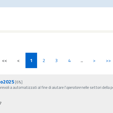
<<
<
1
2
3
4
...
>
>>
aio2025
[6%]
evoli a automatizzati al fine di aiutare l'
operatore
nelle settori della p
7