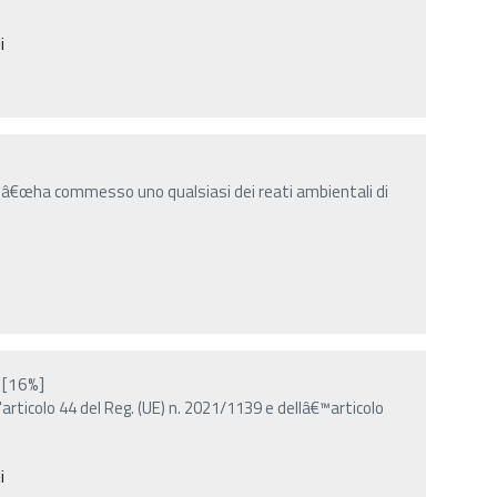
i
 â€œha commesso uno qualsiasi dei reati ambientali di
[16%]
articolo 44 del Reg. (UE) n. 2021/1139 e dellâ€™articolo
i