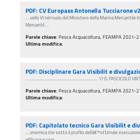
PDF: CV Europass Antonella Tucciarone v
…
vello VI nel ruolo del Ministero della Marina Mercantile
Mercantil
…
Parole chiave
:
Pesca Acquacoltura, FEAMPA 2021-27, Ga
Ultima modifica
:
PDF: Disciplinare Gara Visibilit e divulga
…
........................................................................ 17 D. FASCICO
Parole chiave
:
Pesca Acquacoltura, FEAMPA 2021-27, Ga
Ultima modifica
:
PDF: Capitolato tecnico Gara Visibilit e d
…
onomica che sotto il profilo dellâ€™ottimale esecuzione. 
efficace e coor
…