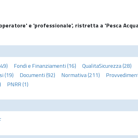
operatore' e 'professionale', ristretta a 'Pesca Acqu
(49)
Fondi e Finanziamenti (16)
QualitaSicurezza (28)
i (19)
Documenti (92)
Normativa (211)
Provvedimenti
)
PNRR (1)
F