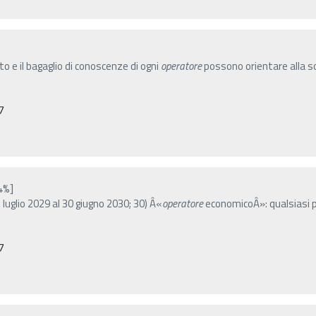
nto e il bagaglio di conoscenze di ogni
operatore
possono orientare alla s
7
4%]
1o luglio 2029 al 30 giugno 2030; 30) Â«
operatore
economicoÂ»: qualsiasi pe
7