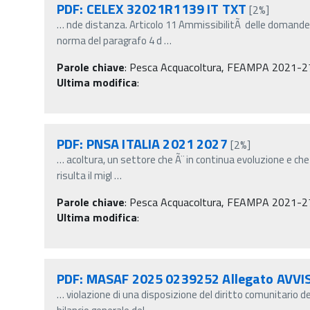
PDF: CELEX 32021R1139 IT TXT
[2%]
…
nde distanza. Articolo 11 AmmissibilitÃ delle domand
norma del paragrafo 4 d
…
Parole chiave
:
Pesca Acquacoltura, FEAMPA 2021-2
Ultima modifica
:
PDF: PNSA ITALIA 2021 2027
[2%]
…
acoltura, un settore che Ã¨ in continua evoluzione e ch
risulta il migl
…
Parole chiave
:
Pesca Acquacoltura, FEAMPA 2021-2
Ultima modifica
:
PDF: MASAF 2025 0239252 Allegato AVV
…
violazione di una disposizione del diritto comunitario 