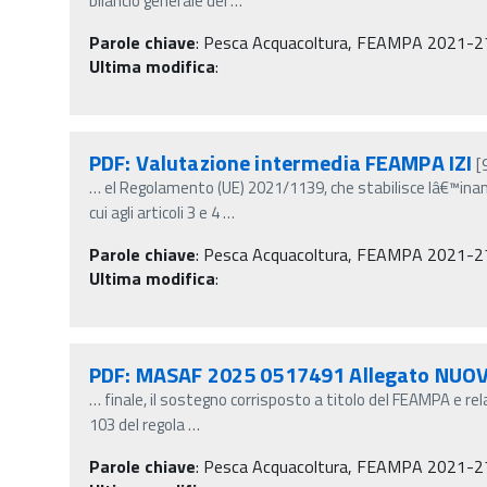
bilancio generale del
…
Parole chiave
:
Pesca Acquacoltura, FEAMPA 2021-27, No
Ultima modifica
:
PDF: Valutazione intermedia FEAMPA IZI
[
…
el Regolamento (UE) 2021/1139, che stabilisce lâ€™ina
cui agli articoli 3 e 4
…
Parole chiave
:
Pesca Acquacoltura, FEAMPA 2021-2
Ultima modifica
:
PDF: MASAF 2025 0517491 Allegato NUO
…
finale, il sostegno corrisposto a titolo del FEAMPA e r
103 del regola
…
Parole chiave
:
Pesca Acquacoltura, FEAMPA 2021-27, No