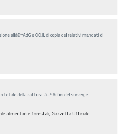
ne allâ€™AdG e OO.II. di copia dei relativi mandati di
 totale della cattura. â–ª Ai fini del survey, e
le alimentari e forestali, Gazzetta Ufficiale