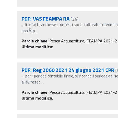
PDF: VAS FEAMPA RA
[2%]
…
li. Infatti, anche se i contesti socio-culturali di riferime
non Ã¨ p
…
Parole chiave
:
Pesca Acquacoltura, FEAMPA 2021-2
Ultima modifica
:
PDF: Reg 2060 2021 24 giugno 2021 CPR
[
…
per il periodo contabile finale, si intende il periodo dal 
allâ€™esec
…
Parole chiave
:
Pesca Acquacoltura, FEAMPA 2021-2
Ultima modifica
: