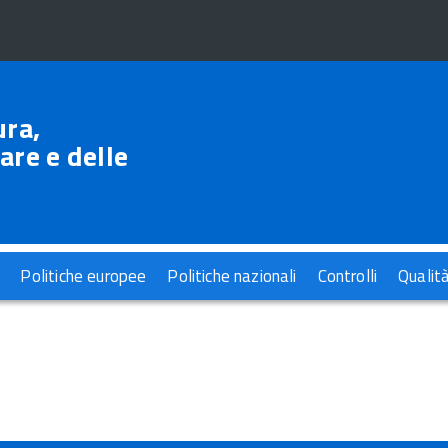
ura,
are e delle
Politiche europee
Politiche nazionali
Controlli
Qualit