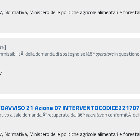
rmativa, Ministero delle politiche agricole alimentari e forestal
9%]
mmissibilitÃ della domanda di sostegno se lâ€™
operatore
in questione
7
VOAVVISO 21 Azione 07 INTERVENTOCODICE221707
elativo a tale domanda Ã¨ recuperato dallâ€™
operatore
n conformitÃ dell'
rmativa, Ministero delle politiche agricole alimentari e forestal