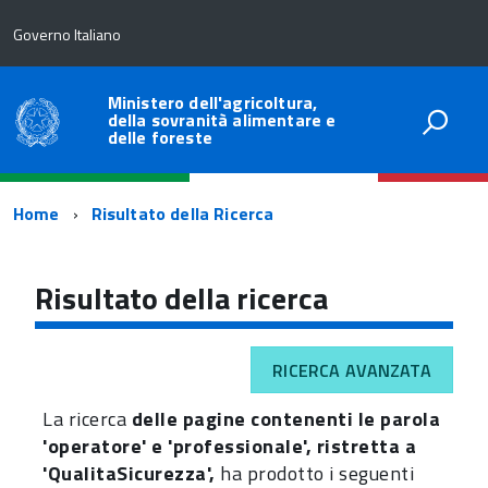
Governo Italiano
Ministero dell'agricoltura,
della sovranità alimentare e
delle foreste
Percorso
Home
Risultato della Ricerca
di
navigazione
Risultato della ricerca
RICERCA AVANZATA
La ricerca
delle pagine contenenti le parola
'operatore' e 'professionale', ristretta a
'QualitaSicurezza',
ha prodotto i seguenti