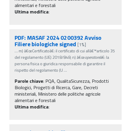
alimentari e forestali
Ultima modifica
:
PDF: MASAF 2024 0200392 Avviso
Filiere biologiche signed
[1%]
…
m) â€œCertificatoâ€: il certificato di cui allâ€™articolo 35
del regolamento (UE) 2018/848; n) â€œ
operatore
â€: la
persona fisica o giuridica responsabile di garantire il
rispetto del regolamento (U
…
Parole chiave
:
PQA, QualitaSicurezza, Prodotti
Biologici, Progetti di Ricerca, Gare, Decreti
ministeriali, Ministero delle politiche agricole
alimentari e forestali
Ultima modifica
: