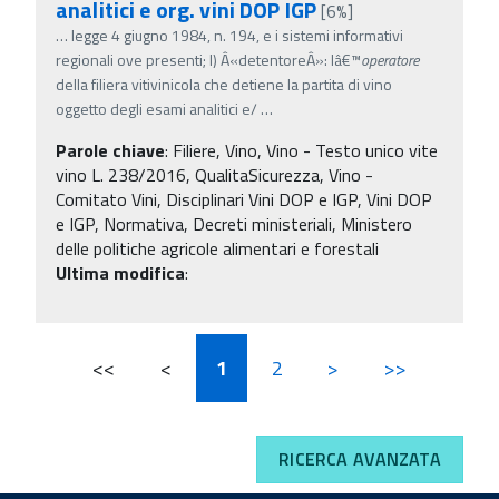
analitici e org. vini DOP IGP
[6%]
…
legge 4 giugno 1984, n. 194, e i sistemi informativi
regionali ove presenti; l) Â«detentoreÂ»: lâ€™
operatore
della filiera vitivinicola che detiene la partita di vino
oggetto degli esami analitici e/
…
Parole chiave
:
Filiere, Vino, Vino - Testo unico vite
vino L. 238/2016, QualitaSicurezza, Vino -
Comitato Vini, Disciplinari Vini DOP e IGP, Vini DOP
e IGP, Normativa, Decreti ministeriali, Ministero
delle politiche agricole alimentari e forestali
Ultima modifica
:
<<
<
1
2
>
>>
RICERCA AVANZATA