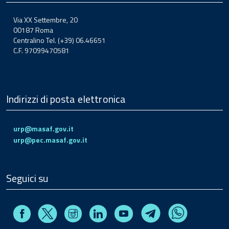
Via XX Settembre, 20
00187 Roma
Centralino Tel. (+39) 06.46651
C.F. 97099470581
Indirizzi di posta elettronica
urp@masaf.gov.it
urp@pec.masaf.gov.it
Seguici su
Facebook
Instagram
Linkedin
Youtube
X
Telegram
Whatsapp