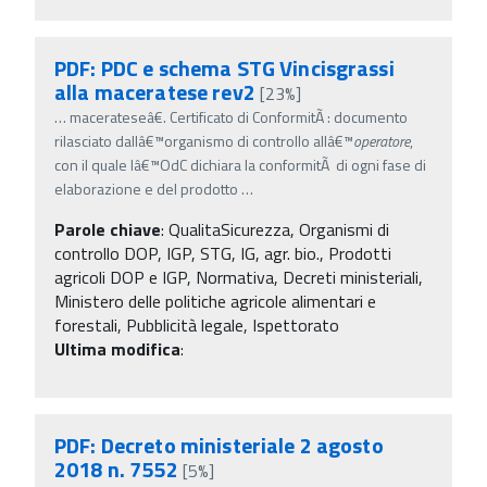
PDF: PDC e schema STG Vincisgrassi
alla maceratese rev2
[23%]
…
macerateseâ€. Certificato di ConformitÃ : documento
rilasciato dallâ€™organismo di controllo allâ€™
operatore
,
con il quale lâ€™OdC dichiara la conformitÃ di ogni fase di
elaborazione e del prodotto
…
Parole chiave
:
QualitaSicurezza, Organismi di
controllo DOP, IGP, STG, IG, agr. bio., Prodotti
agricoli DOP e IGP, Normativa, Decreti ministeriali,
Ministero delle politiche agricole alimentari e
forestali, Pubblicità legale, Ispettorato
Ultima modifica
:
PDF: Decreto ministeriale 2 agosto
2018 n. 7552
[5%]