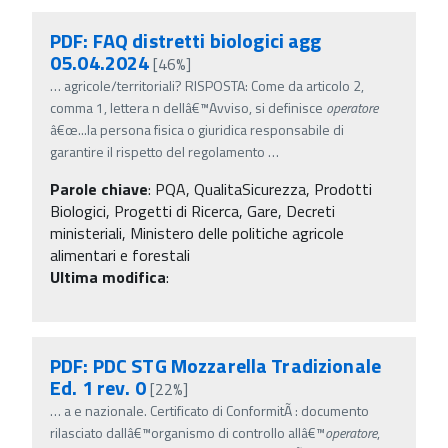
PDF: FAQ distretti biologici agg
05.04.2024
[46%]
…
agricole/territoriali? RISPOSTA: Come da articolo 2,
comma 1, lettera n dellâ€™Avviso, si definisce
operatore
â€œ...la persona fisica o giuridica responsabile di
garantire il rispetto del regolamento
…
Parole chiave
:
PQA, QualitaSicurezza, Prodotti
Biologici, Progetti di Ricerca, Gare, Decreti
ministeriali, Ministero delle politiche agricole
alimentari e forestali
Ultima modifica
:
PDF: PDC STG Mozzarella Tradizionale
Ed. 1 rev. 0
[22%]
…
a e nazionale. Certificato di ConformitÃ : documento
rilasciato dallâ€™organismo di controllo allâ€™
operatore
,