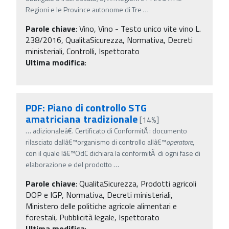
Regioni e le Province autonome di Tre
…
Parole chiave
:
Vino, Vino - Testo unico vite vino L.
238/2016, QualitaSicurezza, Normativa, Decreti
ministeriali, Controlli, Ispettorato
Ultima modifica
:
PDF: Piano di controllo STG
amatriciana tradizionale
[14%]
…
adizionaleâ€. Certificato di ConformitÃ : documento
rilasciato dallâ€™organismo di controllo allâ€™
operatore
,
con il quale lâ€™OdC dichiara la conformitÃ di ogni fase di
elaborazione e del prodotto
…
Parole chiave
:
QualitaSicurezza, Prodotti agricoli
DOP e IGP, Normativa, Decreti ministeriali,
Ministero delle politiche agricole alimentari e
forestali, Pubblicità legale, Ispettorato
Ultima modifica
: