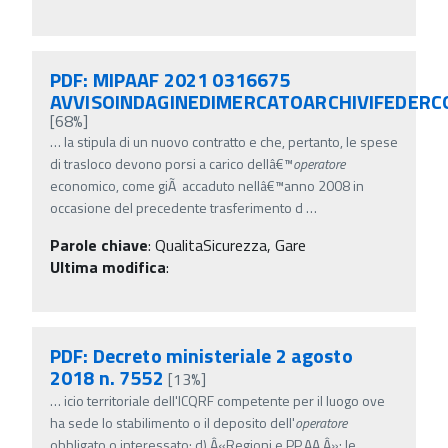
PDF: MIPAAF 2021 0316675
AVVISOINDAGINEDIMERCATOARCHIVIFEDERC
[68%]
…
la stipula di un nuovo contratto e che, pertanto, le spese
di trasloco devono porsi a carico dellâ€™
operatore
economico, come giÃ accaduto nellâ€™anno 2008 in
occasione del precedente trasferimento d
…
Parole chiave
:
QualitaSicurezza, Gare
Ultima modifica
:
PDF: Decreto ministeriale 2 agosto
2018 n. 7552
[13%]
…
icio territoriale dell'ICQRF competente per il luogo ove
ha sede lo stabilimento o il deposito dell'
operatore
obbligato o interessato; d) Â«Regioni e PP.AA.Â»: le