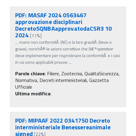
PDF: MASAF 2024 0563467
approvazione disciplinari
DecretoSQNBAapprovatodaCSR3 10
2024
[11%]
…
inano non conformitÃ (NC) e la loro gravitÃ (lieve o
grave), nonchÃ© le azioni correttive che lâ€™
operatore
deve implementare per rispristinare la conformitÃ e i casi
in cui sono applicabili provve
…
Parole chiave
:
Filiere, Zootecnia, QualitaSicurezza,
Normativa, Decreti interministeriali, Gazzetta
Ufficiale
Ultima modifica
:
PDF: MIPAAF 2022 0341750 Decreto
interministeriale Benessereanimale
signed
[22%]