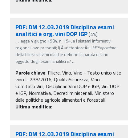
PDF: DM 12.03.2019 Disciplina esami
analitici e org. vini DOP IGP
[4%]
…
legge 4 giugno 1984, n. 194, e i sistemi informativi
regionali ove presenti; l) Â«detentoreÂ»: lâ€™
operatore
della filiera vitivinicola che detiene la partita di vino
oggetto degli esami analitici e/
…
Parole chiave
:
Filiere, Vino, Vino - Testo unico vite
vino L. 238/2016, QualitaSicurezza, Vino -
Comitato Vini, Disciplinari Vini DOP e IGP, Vini DOP
e IGP, Normativa, Decreti ministeriali, Ministero
delle politiche agricole alimentari e forestali
Ultima modifica
:
PDF: DM 12.03.2019 Disciplina esami