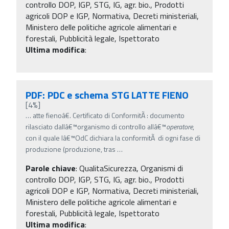
controllo DOP, IGP, STG, IG, agr. bio., Prodotti
agricoli DOP e IGP, Normativa, Decreti ministeriali,
Ministero delle politiche agricole alimentari e
forestali, Pubblicità legale, Ispettorato
Ultima modifica
:
PDF: PDC e schema STG LATTE FIENO
[4%]
…
atte fienoâ€. Certificato di ConformitÃ : documento
rilasciato dallâ€™organismo di controllo allâ€™
operatore
,
con il quale lâ€™OdC dichiara la conformitÃ di ogni fase di
produzione (produzione, tras
…
Parole chiave
:
QualitaSicurezza, Organismi di
controllo DOP, IGP, STG, IG, agr. bio., Prodotti
agricoli DOP e IGP, Normativa, Decreti ministeriali,
Ministero delle politiche agricole alimentari e
forestali, Pubblicità legale, Ispettorato
Ultima modifica
: