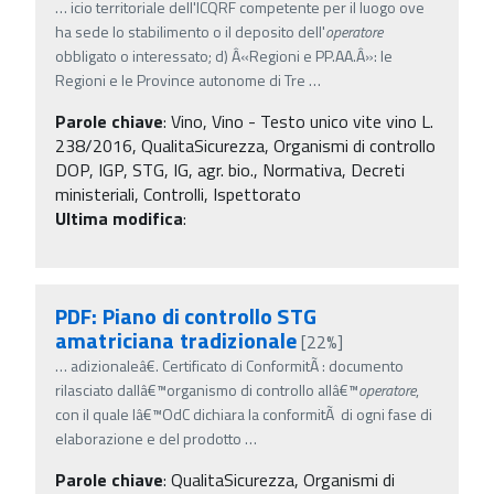
…
icio territoriale dell'ICQRF competente per il luogo ove
ha sede lo stabilimento o il deposito dell'
operatore
obbligato o interessato; d) Â«Regioni e PP.AA.Â»: le
Regioni e le Province autonome di Tre
…
Parole chiave
:
Vino, Vino - Testo unico vite vino L.
238/2016, QualitaSicurezza, Organismi di controllo
DOP, IGP, STG, IG, agr. bio., Normativa, Decreti
ministeriali, Controlli, Ispettorato
Ultima modifica
:
PDF: Piano di controllo STG
amatriciana tradizionale
[22%]
…
adizionaleâ€. Certificato di ConformitÃ : documento
rilasciato dallâ€™organismo di controllo allâ€™
operatore
,
con il quale lâ€™OdC dichiara la conformitÃ di ogni fase di
elaborazione e del prodotto
…
Parole chiave
:
QualitaSicurezza, Organismi di