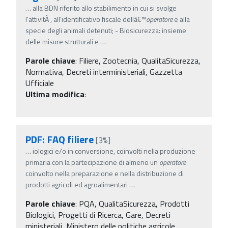
…
alla BDN riferito allo stabilimento in cui si svolge
l'attivitÃ , all'identificativo fiscale dellâ€™
operatore
e alla
specie degli animali detenuti; - Biosicurezza: insieme
delle misure strutturali e
…
Parole chiave
:
Filiere, Zootecnia, QualitaSicurezza,
Normativa, Decreti interministeriali, Gazzetta
Ufficiale
Ultima modifica
:
PDF: FAQ filiere
[3%]
…
iologici e/o in conversione, coinvolti nella produzione
primaria con la partecipazione di almeno un
operatore
coinvolto nella preparazione e nella distribuzione di
prodotti agricoli ed agroalimentari
…
Parole chiave
:
PQA, QualitaSicurezza, Prodotti
Biologici, Progetti di Ricerca, Gare, Decreti
ministeriali, Ministero delle politiche agricole