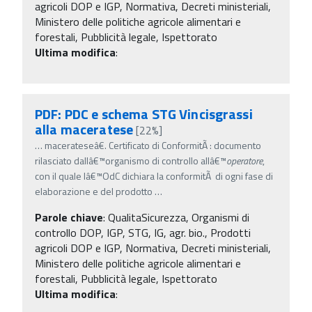
agricoli DOP e IGP, Normativa, Decreti ministeriali,
Ministero delle politiche agricole alimentari e
forestali, Pubblicità legale, Ispettorato
Ultima modifica
:
PDF: PDC e schema STG Vincisgrassi
alla maceratese
[22%]
…
macerateseâ€. Certificato di ConformitÃ : documento
rilasciato dallâ€™organismo di controllo allâ€™
operatore
,
con il quale lâ€™OdC dichiara la conformitÃ di ogni fase di
elaborazione e del prodotto
…
Parole chiave
:
QualitaSicurezza, Organismi di
controllo DOP, IGP, STG, IG, agr. bio., Prodotti
agricoli DOP e IGP, Normativa, Decreti ministeriali,
Ministero delle politiche agricole alimentari e
forestali, Pubblicità legale, Ispettorato
Ultima modifica
: