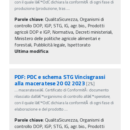
con il quale lâ€™OdC dichiara la conformitÃ di ogni fase di
produzione (produzione, tras
…
Parole chiave
:
QualitaSicurezza, Organismi di
controllo DOP, IGP, STG, IG, agr. bio., Prodotti
agricoli DOP e IGP, Normativa, Decreti ministeriali,
Ministero delle politiche agricole alimentari e
forestali, Pubblicità legale, Ispettorato
Ultima modifica
:
PDF: PDC e schema STG Vincisgrassi
alla maceratese 20 02 2023
[2%]
…
macerateseâ€. Certificato di ConformitÃ : documento
rilasciato dallâ€™organismo di controllo allâ€™
operatore
,
con il quale lâ€™OdC dichiara la conformitÃ di ogni fase di
elaborazione e del prodotto
…
Parole chiave
:
QualitaSicurezza, Organismi di
controllo DOP, IGP, STG, IG, agr. bio., Prodotti