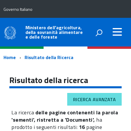
Governo Italiano
Ministero dell'agricoltura,
della sovranità alimentare
e delle foreste
Percorso
Home
Risultato della Ricerca
di
navigazione
Risultato della ricerca
RICERCA AVANZATA
La ricerca
delle pagine contenenti la parola
'sementi', ristretta a 'Documenti',
ha
prodotto i seguenti risultati:
16
pagine