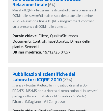
Relazione finale
[6%]
Masaf - ICQRF - Programma di controllo sulla presenza di
OGM nelle
sementi
di mais e soia destinate alle semine
2025 - Relazione finale ICQRF - Programma di controllo
sulla presenza di OGM nelle seme
…
Parole chiave
:
Filiere, QualitaSicurezza,
Documenti, Controlli, Ispettorato, Difesa delle
piante, Sementi
Ultima modifica
: 19/12/25 07:57
Pubblicazioni scientifiche dei
Laboratori ICQRF 2010
[22%]
…
enza - Poster Protocollo innovativo di analisi LC-
PDA/ESI-MS/MS per la ricerca di neonicotinoidi in
sementi
per agricoltura - L. Sabatino, M. Scordino, V. Panto',
P.Traulo, G.Gagliano - VIII Congresso
…
Parole chiave
:
QualitaSicurezza, Documenti,