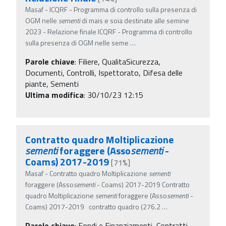
Masaf - ICQRF - Programma di controllo sulla presenza di
OGM nelle
sementi
di mais e soia destinate alle semine
2023 - Relazione finale ICQRF - Programma di controllo
sulla presenza di OGM nelle seme
…
Parole chiave
:
Filiere, QualitaSicurezza,
Documenti, Controlli, Ispettorato, Difesa delle
piante, Sementi
Ultima modifica
: 30/10/23 12:15
Contratto quadro Moltiplicazione
sementi
foraggere (Asso
sementi
-
Coams) 2017-2019
[71%]
Masaf - Contratto quadro Moltiplicazione
sementi
foraggere (Asso
sementi
- Coams) 2017-2019 Contratto
quadro Moltiplicazione
sementi
foraggere (Asso
sementi
-
Coams) 2017-2019 contratto quadro (276.2
…
Parole chiave
:
Fondi e Finanziamenti, Contratti