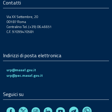
Contatti
Via XX Settembre, 20
00187 Roma
Centralino Tel. (+39) 06.46651
C.F. 97099470581
Indirizzi di posta elettronica
urp@masaf.gov.it
urp@pec.masaf.gov.it
Seguici su
Facebook
Instagram
Linkedin
Youtube
X
Telegram
Whatsapp