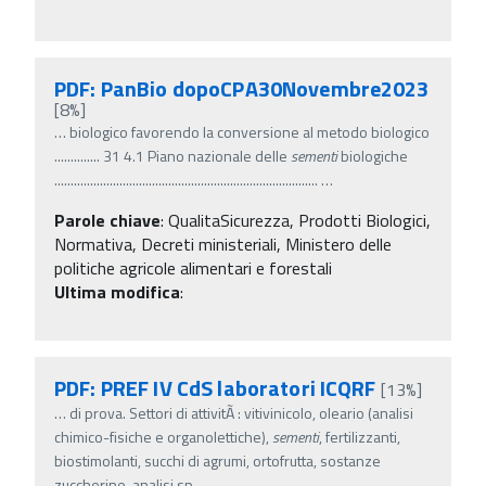
PDF: PanBio dopoCPA30Novembre2023
[8%]
…
biologico favorendo la conversione al metodo biologico
.............. 31 4.1 Piano nazionale delle
sementi
biologiche
.................................................................................
…
Parole chiave
:
QualitaSicurezza, Prodotti Biologici,
Normativa, Decreti ministeriali, Ministero delle
politiche agricole alimentari e forestali
Ultima modifica
:
PDF: PREF IV CdS laboratori ICQRF
[13%]
…
di prova. Settori di attivitÃ : vitivinicolo, oleario (analisi
chimico-fisiche e organolettiche),
sementi
, fertilizzanti,
biostimolanti, succhi di agrumi, ortofrutta, sostanze
zuccherine, analisi sp
…