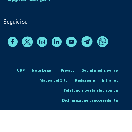
Seguici su
Facebook
Instagram
Linkedin
Youtube
X
Telegram
Whatsapp
URP
Note Legali
Privacy
Social media policy
Mappa del Sito
Redazione
Intranet
Telefono e posta elettronica
Dichiarazione di accessibilità