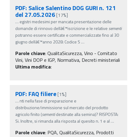
PDF: Salice Salentino DOG GURI n. 121
del 27.05.2026
[17%]
…
egistri medesimi per mancata presentazione delle
domande di rinnovo dellâ€™iscrizione e le relative
sementi
potranno essere certificate e commercializzate fino al 30
giugno dellâ€™anno 2028: Codice S
…
Parole chiave
:
QualitaSicurezza, Vino - Comitato
Vini, Vini DOP e IGP, Normativa, Decreti ministeriali
Ultima modifica
:
PDF: FAQ filiere
[1%]
…
nti nella fase di preparazione e
distribuzione/immissione sul mercato del prodotto
agricolo finito (
sementi
destinate alla semina)? RISPOSTA:
Si. Inoltre, si rimanda alla risposta al quesito n. 1 e al
…
Parole chiave
:
PQA, QualitaSicurezza, Prodotti