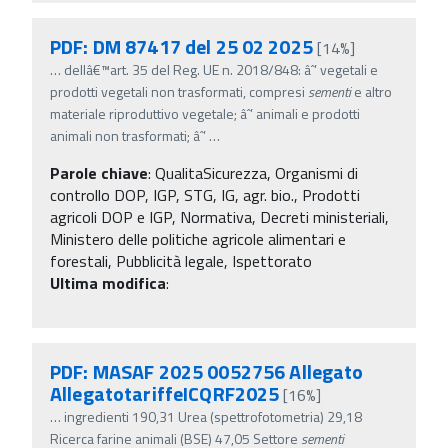
PDF: DM 87417 del 25 02 2025
[14%]
…
dellâ€™art. 35 del Reg. UE n. 2018/848: âˆ’ vegetali e
prodotti vegetali non trasformati, compresi
sementi
e altro
materiale riproduttivo vegetale; âˆ’ animali e prodotti
animali non trasformati; âˆ’
…
Parole chiave
:
QualitaSicurezza, Organismi di
controllo DOP, IGP, STG, IG, agr. bio., Prodotti
agricoli DOP e IGP, Normativa, Decreti ministeriali,
Ministero delle politiche agricole alimentari e
forestali, Pubblicità legale, Ispettorato
Ultima modifica
:
PDF: MASAF 2025 0052756 Allegato
AllegatotariffeICQRF2025
[16%]
…
ingredienti 190,31 Urea (spettrofotometria) 29,18
Ricerca farine animali (BSE) 47,05 Settore
sementi