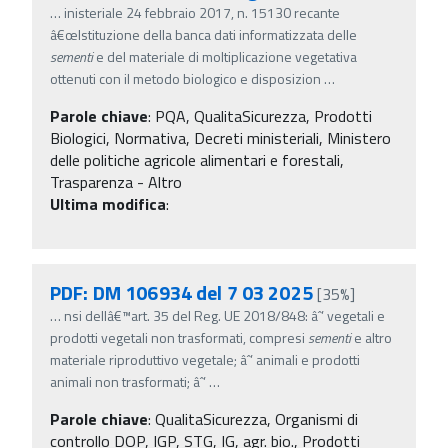
…
inisteriale 24 febbraio 2017, n. 15130 recante
â€œIstituzione della banca dati informatizzata delle
sementi
e del materiale di moltiplicazione vegetativa
ottenuti con il metodo biologico e disposizion
…
Parole chiave
:
PQA, QualitaSicurezza, Prodotti
Biologici, Normativa, Decreti ministeriali, Ministero
delle politiche agricole alimentari e forestali,
Trasparenza - Altro
Ultima modifica
:
PDF: DM 106934 del 7 03 2025
[35%]
…
nsi dellâ€™art. 35 del Reg. UE 2018/848: âˆ’ vegetali e
prodotti vegetali non trasformati, compresi
sementi
e altro
materiale riproduttivo vegetale; âˆ’ animali e prodotti
animali non trasformati; âˆ’
…
Parole chiave
:
QualitaSicurezza, Organismi di
controllo DOP, IGP, STG, IG, agr. bio., Prodotti