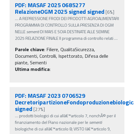
PDF: MASAF 2025 0685277
RelazioneOGM 2025 signed signed
[6%]
…
A REPRESSIONE FRODI DEI PRODOTTI AGROALIMENTARI
PROGRAMMA DI CONTROLLO SULLA PRESENZA DI OGM
NELLE
sementi
DI MAIS E SOIA DESTINATE ALLE SEMINE
2025 RELAZIONE FINALE Il programma di controllo relati
…
Parole chiave
:
Filiere, QualitaSicurezza,
Documenti, Controlli, Ispettorato, Difesa delle
piante, Sementi
Ultima modifica
:
PDF: MASAF 2023 0706529
DecretoripartizioneFondoproduzionebiologic
signed
[27%]
…
prodotti biologici di cui allâ€™articolo 7, nonchÃ© per il
finanziamento del Piano nazionale per le
sementi
biologiche di cui allâ€™articolo 8; VISTO lâ€™articolo 9,