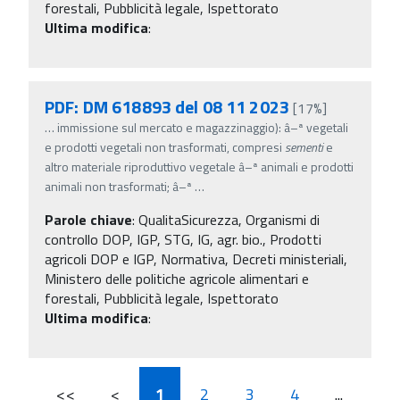
forestali, Pubblicità legale, Ispettorato
Ultima modifica
:
PDF: DM 618893 del 08 11 2023
[17%]
…
immissione sul mercato e magazzinaggio): â–ª vegetali
e prodotti vegetali non trasformati, compresi
sementi
e
altro materiale riproduttivo vegetale â–ª animali e prodotti
animali non trasformati; â–ª
…
Parole chiave
:
QualitaSicurezza, Organismi di
controllo DOP, IGP, STG, IG, agr. bio., Prodotti
agricoli DOP e IGP, Normativa, Decreti ministeriali,
Ministero delle politiche agricole alimentari e
forestali, Pubblicità legale, Ispettorato
Ultima modifica
:
<<
<
1
2
3
4
...