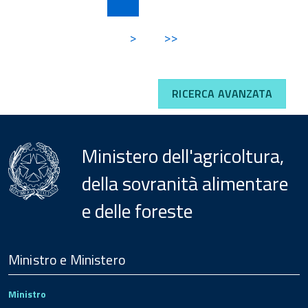
>
>>
RICERCA AVANZATA
Ministero dell'agricoltura,
della sovranità alimentare
e delle foreste
Menu
Footer
Ministro e Ministero
Ministro