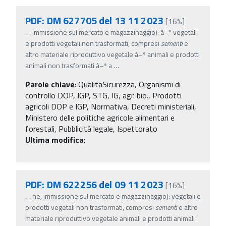
PDF: DM 627705 del 13 11 2023
[16%]
…
immissione sul mercato e magazzinaggio): â–ª vegetali
e prodotti vegetali non trasformati, compresi
sementi
e
altro materiale riproduttivo vegetale â–ª animali e prodotti
animali non trasformati â–ª a
…
Parole chiave
:
QualitaSicurezza, Organismi di
controllo DOP, IGP, STG, IG, agr. bio., Prodotti
agricoli DOP e IGP, Normativa, Decreti ministeriali,
Ministero delle politiche agricole alimentari e
forestali, Pubblicità legale, Ispettorato
Ultima modifica
:
PDF: DM 622256 del 09 11 2023
[16%]
…
ne, immissione sul mercato e magazzinaggio): vegetali e
prodotti vegetali non trasformati, compresi
sementi
e altro
materiale riproduttivo vegetale animali e prodotti animali