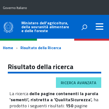
Governo Italiano
Ministero dell'agricoltura,
della sovranità alimentare
e delle foreste
Percorso
Home
Risultato della Ricerca
di
navigazione
Risultato della ricerca
RICERCA AVANZATA
La ricerca
delle pagine contenenti la parola
'sementi', ristretta a 'QualitaSicurezza',
ha
prodotto i seguenti risultati:
150
pagine