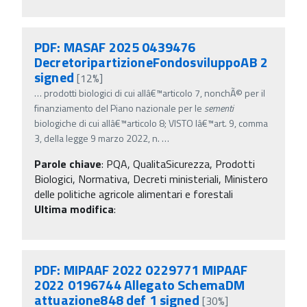
PDF: MASAF 2025 0439476
DecretoripartizioneFondosviluppoAB 2
signed
[12%]
…
prodotti biologici di cui allâ€™articolo 7, nonchÃ© per il
finanziamento del Piano nazionale per le
sementi
biologiche di cui allâ€™articolo 8; VISTO lâ€™art. 9, comma
3, della legge 9 marzo 2022, n.
…
Parole chiave
:
PQA, QualitaSicurezza, Prodotti
Biologici, Normativa, Decreti ministeriali, Ministero
delle politiche agricole alimentari e forestali
Ultima modifica
:
PDF: MIPAAF 2022 0229771 MIPAAF
2022 0196744 Allegato SchemaDM
attuazione848 def 1 signed
[30%]