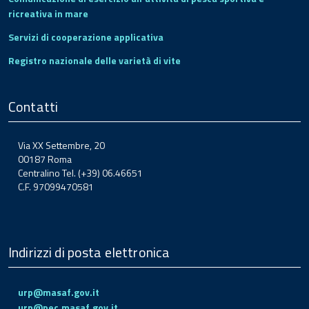
ricreativa in mare
Servizi di cooperazione applicativa
Registro nazionale delle varietà di vite
Contatti
Via XX Settembre, 20
00187 Roma
Centralino Tel. (+39) 06.46651
C.F. 97099470581
Indirizzi di posta elettronica
urp@masaf.gov.it
urp@pec.masaf.gov.it