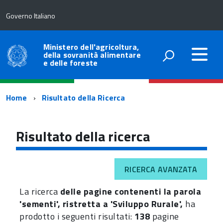
Governo Italiano
Ministero dell'agricoltura,
della sovranità alimentare
e delle foreste
Percorso
Home
Risultato della Ricerca
di
navigazione
Risultato della ricerca
RICERCA AVANZATA
La ricerca
delle pagine contenenti la parola
'sementi', ristretta a 'Sviluppo Rurale',
ha
prodotto i seguenti risultati:
138
pagine