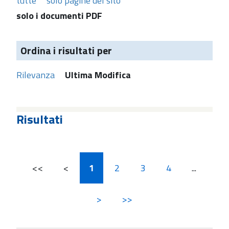
tutte
solo pagine del sito
solo i documenti PDF
Ordina i risultati per
Rilevanza
Ultima Modifica
Risultati
<<
<
1
2
3
4
...
>
>>