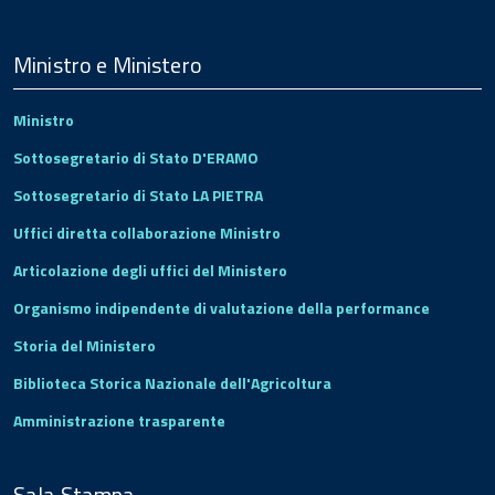
Menu
Footer
Ministro e Ministero
Ministro
Sottosegretario di Stato D'ERAMO
Sottosegretario di Stato LA PIETRA
Uffici diretta collaborazione Ministro
Articolazione degli uffici del Ministero
Organismo indipendente di valutazione della performance
Storia del Ministero
Biblioteca Storica Nazionale dell'Agricoltura
Amministrazione trasparente
Sala Stampa