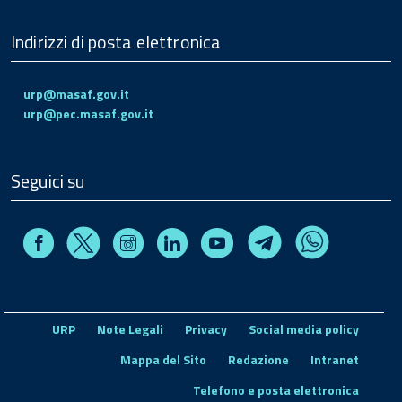
Indirizzi di posta elettronica
urp@masaf.gov.it
urp@pec.masaf.gov.it
Seguici su
Facebook
Instagram
Linkedin
Youtube
X
Telegram
Whatsapp
URP
Note Legali
Privacy
Social media policy
Mappa del Sito
Redazione
Intranet
Telefono e posta elettronica