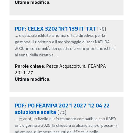
Ultima modifica
:
PDF: CELEX 32021R1139 IT TXT
[7%]
…
e spaziale istituite a norma di tale direttiva, per la
gestione, il ripristino e il monitoraggio di
zone
NATURA
2000, in conformitÃ dei quadri di azioni prioritarie istituiti
ai sensi della direttiva
…
Parole chiave
:
Pesca Acquacoltura, FEAMPA
2021-27
Ultima modifica
:
PDF: PO FEAMPA 2021 2027 12 04 22
soluzione scelta
[7%]
…
anni, un livello di sfruttamento compatibile con il MSY
entro gennaio 2025, la chiusura di alcune
zone
di pesca; ï‚§
ad attuare gli impegni assunti dallâ€™Italia nelle