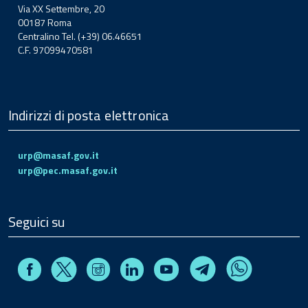
Via XX Settembre, 20
00187 Roma
Centralino Tel. (+39) 06.46651
C.F. 97099470581
Indirizzi di posta elettronica
urp@masaf.gov.it
urp@pec.masaf.gov.it
Seguici su
Facebook
Instagram
Linkedin
Youtube
X
Telegram
Whatsapp