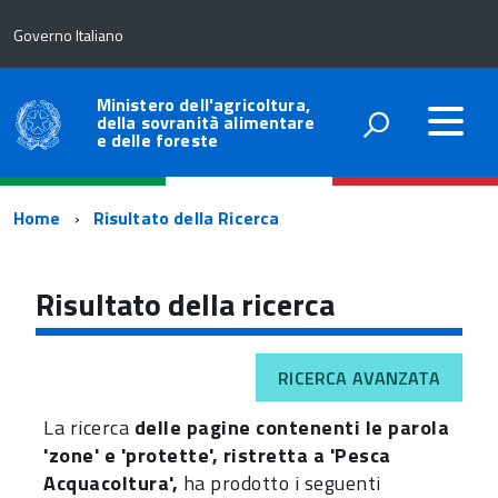
Governo Italiano
Ministero dell'agricoltura,
della sovranità alimentare
e delle foreste
Percorso
Home
Risultato della Ricerca
di
navigazione
Risultato della ricerca
RICERCA AVANZATA
La ricerca
delle pagine contenenti le parola
'zone' e 'protette', ristretta a 'Pesca
Acquacoltura',
ha prodotto i seguenti