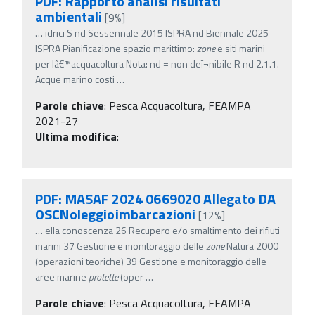
PDF: Rapporto analisi risultati
ambientali
[9%]
…
idrici S nd Sessennale 2015 ISPRA nd Biennale 2025
ISPRA Pianificazione spazio marittimo:
zone
e siti marini
per lâ€™acquacoltura Nota: nd = non deï¬nibile R nd 2.1.1.
Acque marino costi
…
Parole chiave
:
Pesca Acquacoltura, FEAMPA
2021-27
Ultima modifica
:
PDF: MASAF 2024 0669020 Allegato DA
OSCNoleggioimbarcazioni
[12%]
…
ella conoscenza 26 Recupero e/o smaltimento dei rifiuti
marini 37 Gestione e monitoraggio delle
zone
Natura 2000
(operazioni teoriche) 39 Gestione e monitoraggio delle
aree marine
protette
(oper
…
Parole chiave
:
Pesca Acquacoltura, FEAMPA