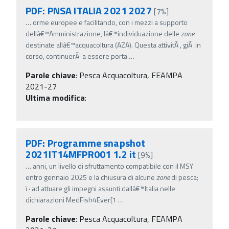
PDF: PNSA ITALIA 2021 2027
[7%]
…
orme europee e facilitando, con i mezzi a supporto
dellâ€™Amministrazione, lâ€™individuazione delle
zone
destinate allâ€™acquacoltura (AZA). Questa attivitÃ , giÃ in
corso, continuerÃ a essere porta
…
Parole chiave
:
Pesca Acquacoltura, FEAMPA
2021-27
Ultima modifica
:
PDF: Programme snapshot
2021IT14MFPR001 1.2 it
[9%]
…
anni, un livello di sfruttamento compatibile con il MSY
entro gennaio 2025 e la chiusura di alcune
zone
di pesca;
ï‚· ad attuare gli impegni assunti dallâ€™Italia nelle
dichiarazioni MedFish4Ever[1
…
Parole chiave
:
Pesca Acquacoltura, FEAMPA