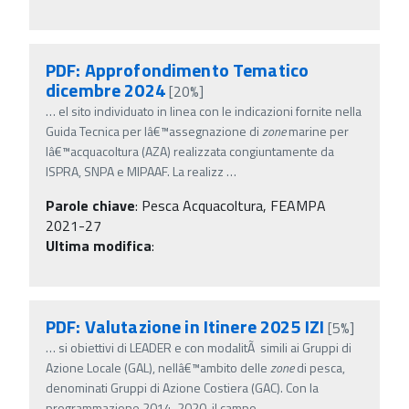
PDF: Approfondimento Tematico
dicembre 2024
[20%]
…
el sito individuato in linea con le indicazioni fornite nella
Guida Tecnica per lâ€™assegnazione di
zone
marine per
lâ€™acquacoltura (AZA) realizzata congiuntamente da
ISPRA, SNPA e MIPAAF. La realizz
…
Parole chiave
:
Pesca Acquacoltura, FEAMPA
2021-27
Ultima modifica
:
PDF: Valutazione in Itinere 2025 IZI
[5%]
…
si obiettivi di LEADER e con modalitÃ simili ai Gruppi di
Azione Locale (GAL), nellâ€™ambito delle
zone
di pesca,
denominati Gruppi di Azione Costiera (GAC). Con la
programmazione 2014-2020, il campo
…