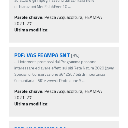
ad attuare gli impegni assunti dallâ€™Italia nelle
dichiarazioni MedFish4Ever 10
…
Parole chiave
:
Pesca Acquacoltura, FEAMPA
2021-27
Ultima modifica
:
PDF: VAS FEAMPA SNT
[3%]
…
i interventi promossi dal Programma possono
interessare ed avere effetti sui siti Rete Natura 2020 (
zone
Speciali di Conservazione â€“ ZSC / Siti di Importanza
Comunitaria - SIC e
zone
di Protezione S
…
Parole chiave
:
Pesca Acquacoltura, FEAMPA
2021-27
Ultima modifica
: