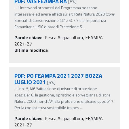
PDF: VAS FEAMPA RA
[8%]
…
i interventi promossi dal Programma possono
interessare ed avere effetti sui siti Rete Natura 2020 (
zone
Speciali di Conservazione â€“ ZSC / Siti di Importanza
Comunitaria - SIC e
zone
di Protezione S
…
Parole chiave
:
Pesca Acquacoltura, FEAMPA
2021-27
Ultima modifica
:
PDF: PO FEAMPA 2021 2027 BOZZA
LUGLIO 2021
[5%]
…
ino15, lâ€™attuazione di misure di protezione
spaziale16, la gestione, ripristino e sorveglianza di
zone
Natura 2000, nonchÃ© alla protezione di alcune specie17.
Per la coesistenza sostenibile tra pes
…
Parole chiave
:
Pesca Acquacoltura, FEAMPA
2021-27