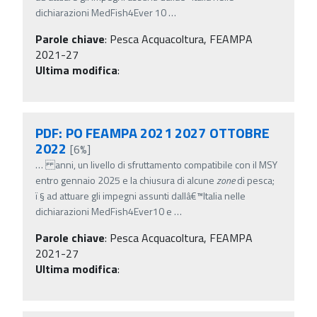
dichiarazioni MedFish4Ever 10
…
Parole chiave
:
Pesca Acquacoltura, FEAMPA
2021-27
Ultima modifica
:
PDF: PO FEAMPA 2021 2027 OTTOBRE
2022
[6%]
…
anni, un livello di sfruttamento compatibile con il MSY
entro gennaio 2025 e la chiusura di alcune
zone
di pesca;
ï‚§ ad attuare gli impegni assunti dallâ€™Italia nelle
dichiarazioni MedFish4Ever10 e
…
Parole chiave
:
Pesca Acquacoltura, FEAMPA
2021-27
Ultima modifica
: