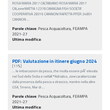
ROSA MARIA 2817 CALTABIANO ROSA MARIA 2817
CAL
zone
MATTIA 12378 CAMAGNA FISH SOCIETA'
COOPERATIVA 28316 CAMAIONI RAPETTA PITER 24801
CAMAION
…
Parole chiave
:
Pesca Acquacoltura, FEAMPA
2021-27
Ultima modifica
:
PDF: Valutazione in itinere giugno 2024
[11%]
…
le imbarcazioni da pesca, che risulta essere piÃ¹ elevata
nel Sud della Sicilia e nellâ€™Adriatico,
zone
caratterizzate
dalla presenza della pesca a strascico, mentre nella altre
GSA, Tirreno, Mar di
…
Parole chiave
:
Pesca Acquacoltura, FEAMPA
2021-27
Ultima modifica
: