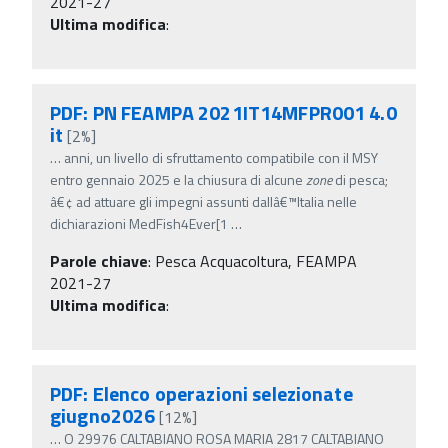
2021-27
Ultima modifica
:
PDF: PN FEAMPA 2021IT14MFPR001 4.0
it
[2%]
…
anni, un livello di sfruttamento compatibile con il MSY
entro gennaio 2025 e la chiusura di alcune
zone
di pesca;
â€¢ ad attuare gli impegni assunti dallâ€™Italia nelle
dichiarazioni MedFish4Ever[1
…
Parole chiave
:
Pesca Acquacoltura, FEAMPA
2021-27
Ultima modifica
:
PDF: Elenco operazioni selezionate
giugno2026
[12%]
…
O 29976 CALTABIANO ROSA MARIA 2817 CALTABIANO