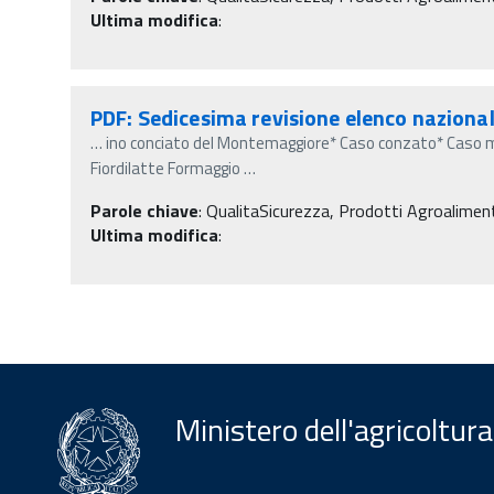
Ultima modifica
:
PDF: Sedicesima revisione elenco nazional
…
ino conciato del Montemaggiore* Caso conzato* Caso m
Fiordilatte Formaggio
…
Parole chiave
:
QualitaSicurezza, Prodotti Agroalimentar
Ultima modifica
:
Ministero dell'agricoltura