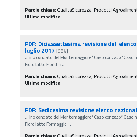
Parole chiave
:
QualitaSicurezza, Prodotti Agroalimentar
Ultima modifica
:
PDF: Diciassettesima revisione dell elenco
luglio 2017
[98%]
…
ino conciato del Montemaggiore* Caso conzato* Caso m
Fiordilatte Fior di ri
…
Parole chiave
:
QualitaSicurezza, Prodotti Agroalimentar
Ultima modifica
:
PDF: Sedicesima revisione elenco nazional
…
ino conciato del Montemaggiore* Caso conzato* Caso m
Fiordilatte Formaggio
…
Parole chiave
:
QualitaSicurezza, Prodotti Agroalimentar