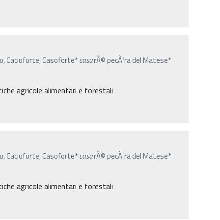
no, Cacioforte, Casoforte*
casu
rÃ© pecÃ³ra del Matese*
iche agricole alimentari e forestali
no, Cacioforte, Casoforte*
casu
rÃ© pecÃ³ra del Matese*
iche agricole alimentari e forestali