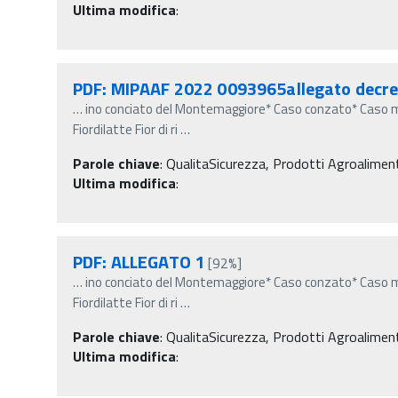
Ultima modifica
:
PDF: MIPAAF 2022 0093965allegato decre
…
ino conciato del Montemaggiore* Caso conzato* Caso m
Fiordilatte Fior di ri
…
Parole chiave
:
QualitaSicurezza, Prodotti Agroalimentar
Ultima modifica
:
PDF: ALLEGATO 1
[92%]
…
ino conciato del Montemaggiore* Caso conzato* Caso m
Fiordilatte Fior di ri
…
Parole chiave
:
QualitaSicurezza, Prodotti Agroalimentar
Ultima modifica
: