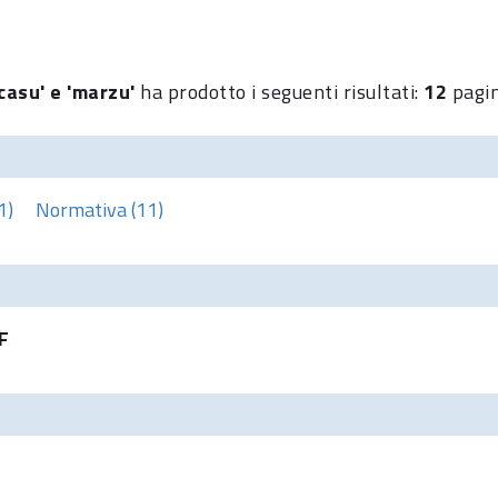
casu' e 'marzu'
ha prodotto i seguenti risultati:
12
pagi
1)
Normativa (11)
F