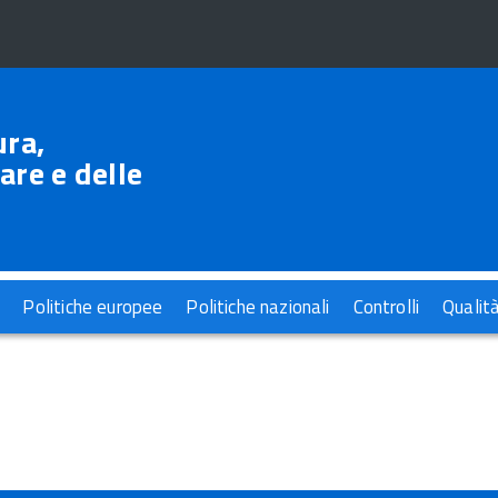
ura,
are e delle
Politiche europee
Politiche nazionali
Controlli
Qualit