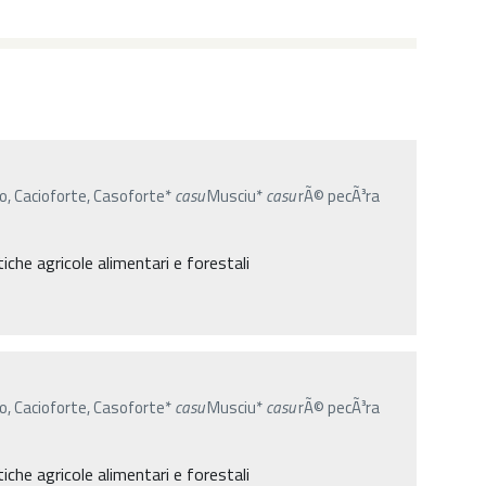
no, Cacioforte, Casoforte*
casu
Musciu*
casu
rÃ© pecÃ³ra
iche agricole alimentari e forestali
no, Cacioforte, Casoforte*
casu
Musciu*
casu
rÃ© pecÃ³ra
iche agricole alimentari e forestali