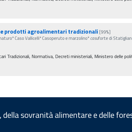
e prodotti agroalimentari tradizionali
[99%]
aturo* Caso Vallicelli* Casoperuto e marzolino*
casu
forte di Statiglia
i Tradizionali, Normativa, Decreti ministeriali, Ministero delle polit
, della sovranità alimentare e delle fore