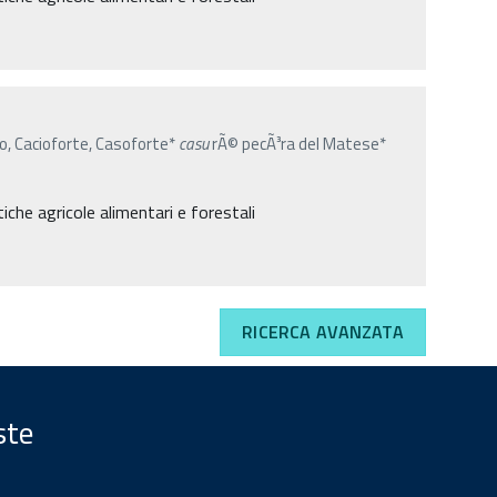
no, Cacioforte, Casoforte*
casu
rÃ© pecÃ³ra del Matese*
iche agricole alimentari e forestali
RICERCA AVANZATA
ste