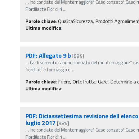
…
ino conciato del Montemaggiore* Caso conzato* Caso m
Fiordilatte Fior di ri
…
Parole chiave
:
QualitaSicurezza, Prodotti Agroalimentar
Ultima modifica
:
PDF: Allegato 9 b
[99%]
…
ta di sorrento caprino conciato del montemaggiore* c
fiordilatte formaggio c
…
Parole chiave
:
Filiere, Ortofrutta, Gare, Determine a c
Ultima modifica
:
PDF: Diciassettesima revisione dell elenco
luglio 2017
[98%]
…
ino conciato del Montemaggiore* Caso conzato* Caso m
Fiordilatte Fior di ri
…