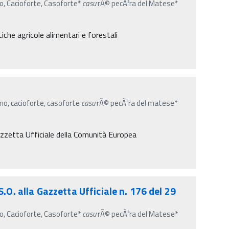
no, Cacioforte, Casoforte*
casu
rÃ© pecÃ³ra del Matese*
iche agricole alimentari e forestali
ano, cacioforte, casoforte
casu
rÃ© pecÃ³ra del matese*
 Gazzetta Ufficiale della Comunità Europea
.O. alla Gazzetta Ufficiale n. 176 del 29
no, Cacioforte, Casoforte*
casu
rÃ© pecÃ³ra del Matese*