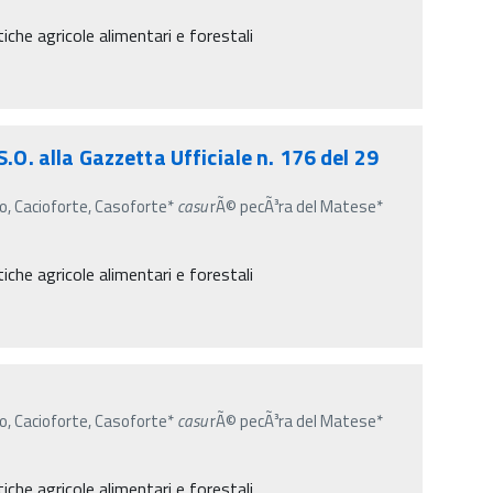
iche agricole alimentari e forestali
.O. alla Gazzetta Ufficiale n. 176 del 29
no, Cacioforte, Casoforte*
casu
rÃ© pecÃ³ra del Matese*
iche agricole alimentari e forestali
no, Cacioforte, Casoforte*
casu
rÃ© pecÃ³ra del Matese*
iche agricole alimentari e forestali