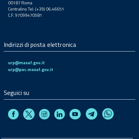
00187 Roma
Centralino Tel. (+39) 06.46651
C.F. 97099470581
Indirizzi di posta elettronica
urp@masaf.gov.it
urp@pec.masaf.gov.it
Seguici su
Facebook
Instagram
Linkedin
Youtube
X
Telegram
Whatsapp