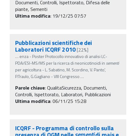
Documenti, Controlli, Ispettorato, Difesa delle
piante, Sementi
Ultima modifica
: 19/12/25 07:57
Pubblicazioni scientifiche dei
Laboratori ICQRF 2010
[22%]
…
enza - Poster Protocollo innovativo di analisi LC-
PDA/ESI-MS/MS per la ricerca di neonicotinoidi in
sementi
per agricoltura - L. Sabatino, M. Scordino, V. Panto',
P.Traulo, G.Gagliano - VIII Congresso
…
Parole chiave
:
QualitaSicurezza, Documenti,
Controlli, Ispettorato, Laboratori, Pubblicazioni
Ultima modifica
: 06/11/25 15:28
ICQRF - Programma di controllo sulla
presenza di OGM nelle
sementi
di mais e