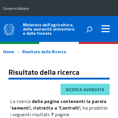
Governo Italiano
Ministero dell'agricoltura,
della sovranità alimentare
e delle foreste
Percorso
Home
Risultato della Ricerca
di
navigazione
Risultato della ricerca
RICERCA AVANZATA
La ricerca
delle pagine contenenti la parola
'sementi', ristretta a 'Controlli',
ha prodotto
i seguenti risultati:
7
pagine