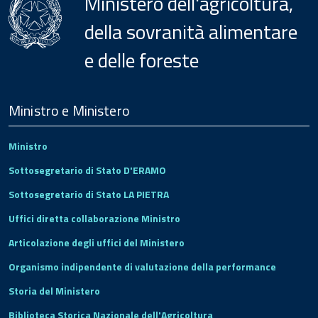
Ministero dell'agricoltura,
della sovranità alimentare
e delle foreste
Menu
Footer
Ministro e Ministero
Ministro
Sottosegretario di Stato D'ERAMO
Sottosegretario di Stato LA PIETRA
Uffici diretta collaborazione Ministro
Articolazione degli uffici del Ministero
Organismo indipendente di valutazione della performance
Storia del Ministero
Biblioteca Storica Nazionale dell'Agricoltura