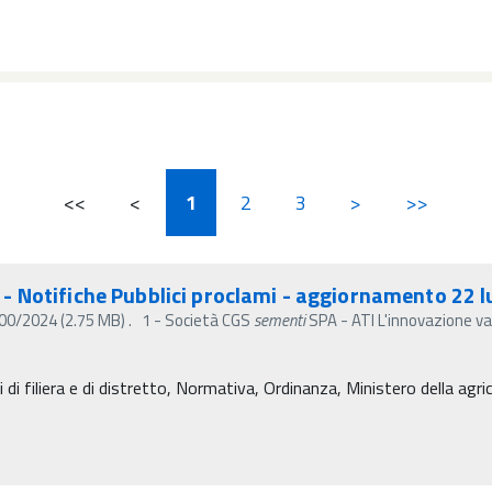
<<
<
1
2
3
>
>>
o) - Notifiche Pubblici proclami - aggiornamento 22 
. 2700/2024 (2.75 MB) . 1 - Società CGS
sementi
SPA - ATI L'innovazione var
 di filiera e di distretto, Normativa, Ordinanza, Ministero della agri