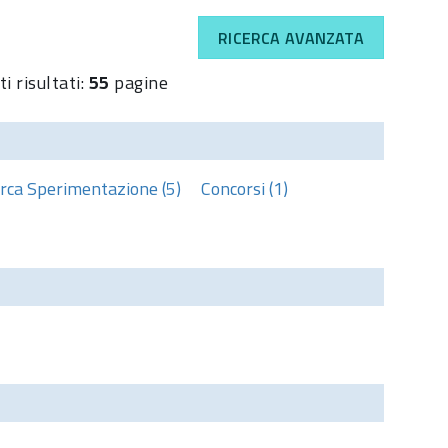
RICERCA AVANZATA
i risultati:
55
pagine
erca Sperimentazione (5)
Concorsi (1)