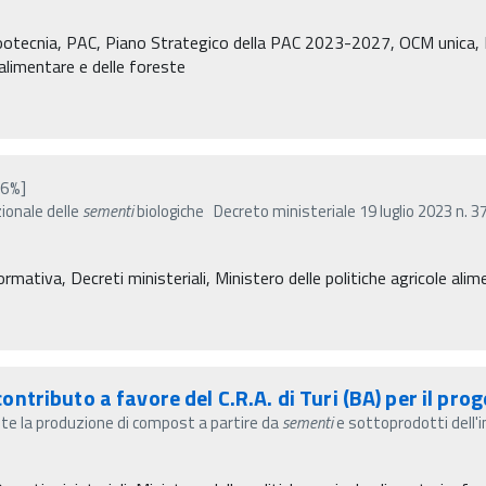
Zootecnia, PAC, Piano Strategico della PAC 2023-2027, OCM unica, P
à alimentare e delle foreste
16%]
ionale delle
sementi
biologiche Decreto ministeriale 19 luglio 2023 n. 3
rmativa, Decreti ministeriali, Ministero delle politiche agricole alime
tributo a favore del C.R.A. di Turi (BA) per il pro
iante la produzione di compost a partire da
sementi
e sottoprodotti dell'i