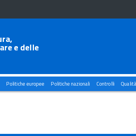
ura,
are e delle
Politiche europee
Politiche nazionali
Controlli
Qualit