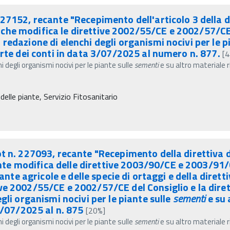
27152, recante "Recepimento dell'articolo 3 della 
he modifica le direttive 2002/55/CE e 2002/57/CE 
edazione di elenchi degli organismi nocivi per le p
orte dei conti in data 3/07/2025 al numero n. 877.
[4
degli organismi nocivi per le piante sulle
sementi
e su altro materiale r
delle piante, Servizio Fitosanitario
t n. 227093, recante "Recepimento della direttiva 
 modifica delle direttive 2003/90/CE e 2003/91/CE
iante agricole e delle specie di ortaggi e della dir
ve 2002/55/CE e 2002/57/CE del Consiglio e la dir
gli organismi nocivi per le piante sulle
sementi
e su 
3/07/2025 al n. 875
[20%]
degli organismi nocivi per le piante sulle
sementi
e su altro materiale r