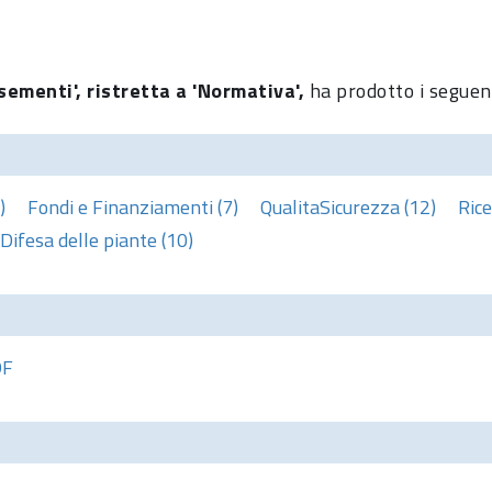
sementi', ristretta a 'Normativa',
ha prodotto i seguent
)
Fondi e Finanziamenti (7)
QualitaSicurezza (12)
Ric
Difesa delle piante (10)
DF