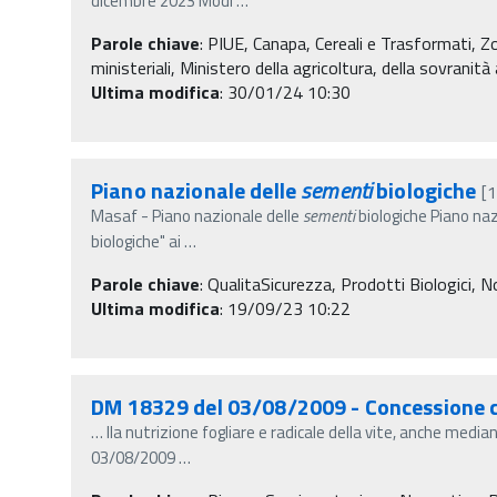
dicembre 2023 Modi
…
Parole chiave
:
PIUE, Canapa, Cereali e Trasformati, 
ministeriali, Ministero della agricoltura, della sovranit
Ultima modifica
: 30/01/24 10:30
Piano nazionale delle
sementi
biologiche
[
Masaf - Piano nazionale delle
sementi
biologiche Piano naz
biologiche" ai
…
Parole chiave
:
QualitaSicurezza, Prodotti Biologici, No
Ultima modifica
: 19/09/23 10:22
DM 18329 del 03/08/2009 - Concessione con
…
lla nutrizione fogliare e radicale della vite, anche med
03/08/2009
…