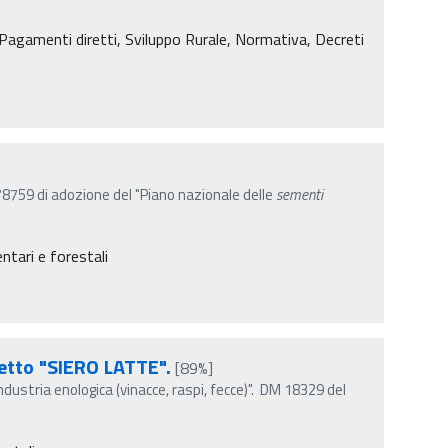
agamenti diretti, Sviluppo Rurale, Normativa, Decreti
78759 di adozione del "Piano nazionale delle
sementi
ntari e forestali
getto "SIERO LATTE".
[89%]
ndustria enologica (vinacce, raspi, fecce)". DM 18329 del