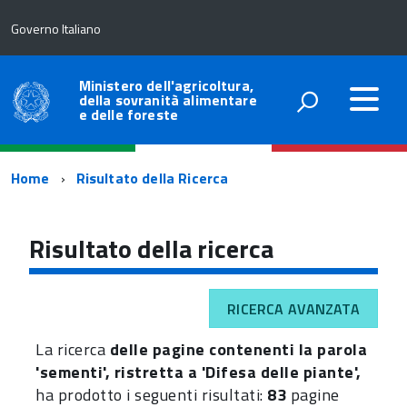
Governo Italiano
Ministero dell'agricoltura,
della sovranità alimentare
e delle foreste
Percorso
Home
Risultato della Ricerca
di
navigazione
Risultato della ricerca
RICERCA AVANZATA
La ricerca
delle pagine contenenti la parola
'sementi', ristretta a 'Difesa delle piante',
ha prodotto i seguenti risultati:
83
pagine