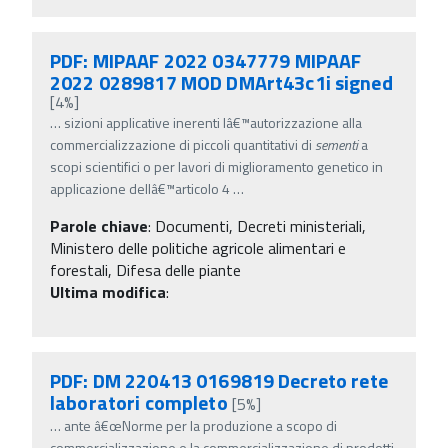
PDF: MIPAAF 2022 0347779 MIPAAF
2022 0289817 MOD DMArt43c1i signed
[4%]
…
sizioni applicative inerenti lâ€™autorizzazione alla
commercializzazione di piccoli quantitativi di
sementi
a
scopi scientifici o per lavori di miglioramento genetico in
applicazione dellâ€™articolo 4
…
Parole chiave
:
Documenti, Decreti ministeriali,
Ministero delle politiche agricole alimentari e
forestali, Difesa delle piante
Ultima modifica
:
PDF: DM 220413 0169819 Decreto rete
laboratori completo
[5%]
…
ante â€œNorme per la produzione a scopo di
commercializzazione e la commercializzazione di prodotti