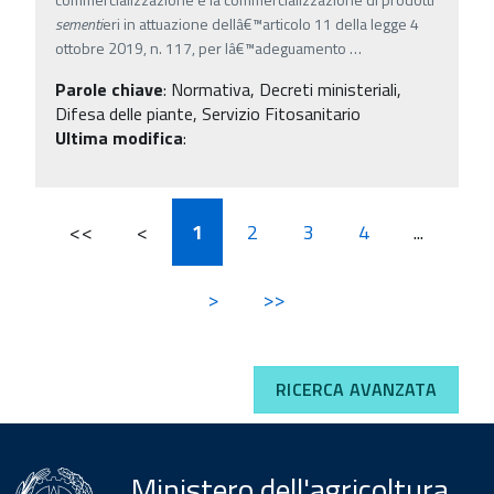
sementi
eri in attuazione dellâ€™articolo 11 della legge 4
ottobre 2019, n. 117, per lâ€™adeguamento
…
Parole chiave
:
Normativa, Decreti ministeriali,
Difesa delle piante, Servizio Fitosanitario
Ultima modifica
:
<<
<
1
2
3
4
...
>
>>
RICERCA AVANZATA
Ministero dell'agricoltura,