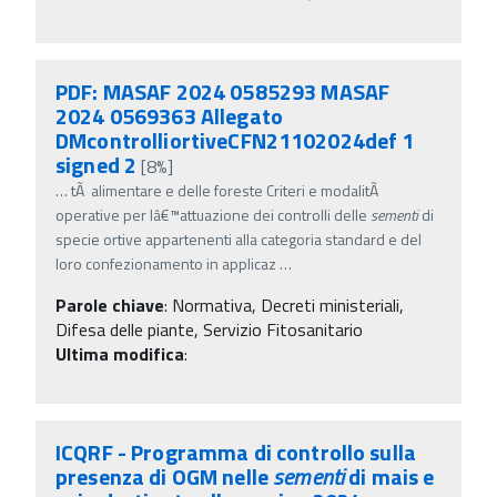
PDF: MASAF 2024 0585293 MASAF
2024 0569363 Allegato
DMcontrolliortiveCFN21102024def 1
signed 2
[8%]
…
tÃ alimentare e delle foreste Criteri e modalitÃ
operative per lâ€™attuazione dei controlli delle
sementi
di
specie ortive appartenenti alla categoria standard e del
loro confezionamento in applicaz
…
Parole chiave
:
Normativa, Decreti ministeriali,
Difesa delle piante, Servizio Fitosanitario
Ultima modifica
:
ICQRF - Programma di controllo sulla
presenza di OGM nelle
sementi
di mais e