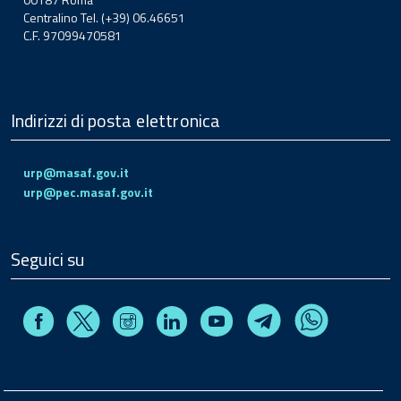
Centralino Tel. (+39) 06.46651
C.F. 97099470581
Indirizzi di posta elettronica
urp@masaf.gov.it
urp@pec.masaf.gov.it
Seguici su
Facebook
Instagram
Linkedin
Youtube
X
Telegram
Whatsapp