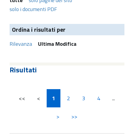
tutte
solo pagine del sito
solo i documenti PDF
Ordina i risultati per
Rilevanza
Ultima Modifica
Risultati
<<
<
1
2
3
4
...
>
>>