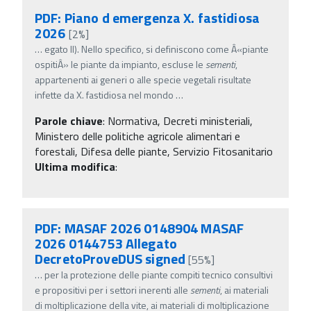
PDF: Piano d emergenza X. fastidiosa
2026
[2%]
…
egato II). Nello specifico, si definiscono come Â«piante
ospitiÂ» le piante da impianto, escluse le
sementi
,
appartenenti ai generi o alle specie vegetali risultate
infette da X. fastidiosa nel mondo
…
Parole chiave
:
Normativa, Decreti ministeriali,
Ministero delle politiche agricole alimentari e
forestali, Difesa delle piante, Servizio Fitosanitario
Ultima modifica
:
PDF: MASAF 2026 0148904 MASAF
2026 0144753 Allegato
DecretoProveDUS signed
[55%]
…
per la protezione delle piante compiti tecnico consultivi
e propositivi per i settori inerenti alle
sementi
, ai materiali
di moltiplicazione della vite, ai materiali di moltiplicazione