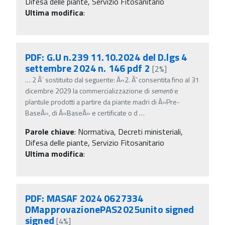
Difesa delle piante, Servizio Fitosanitario
Ultima modifica
:
PDF: G.U n.239 11.10.2024 del D.lgs 4
settembre 2024 n. 146 pdf 2
[2%]
…
2 Ã¨ sostituito dal seguente: Â«2. Ãˆ consentita fino al 31
dicembre 2029 la commercializzazione di
sementi
e
plantule prodotti a partire da piante madri di Â«Pre-
BaseÂ», di Â«BaseÂ» e certificate o d
…
Parole chiave
:
Normativa, Decreti ministeriali,
Difesa delle piante, Servizio Fitosanitario
Ultima modifica
:
PDF: MASAF 2024 0627334
DMapprovazionePAS2025unito signed
signed
[4%]