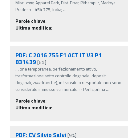
Misc.
zone
, Apparel Park, Dist. Dhar, Pithampur, Madhya
Pradesh - 454 775, India;
…
Parole chiave
:
Ultima modifica
:
PDF: C 2016 755 F1 ACT IT V3 P1
831439
[6%]
…
one temporanea, perfezionamento attivo,
trasformazione sotto controllo doganale, depositi
doganali,
zone
franche), in transito o riesportate non sono
considerate immesse sul mercato. ï‚· Per la prima
…
Parole chiave
:
Ultima modifica
:
PDF: CV Silvio Salvi
[9%]