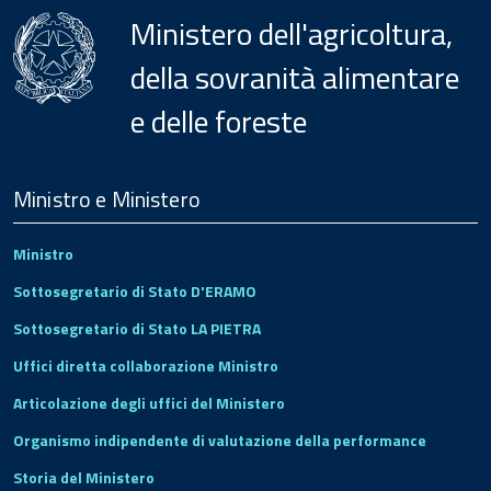
Ministero dell'agricoltura,
della sovranità alimentare
e delle foreste
Menu
Footer
Ministro e Ministero
Ministro
Sottosegretario di Stato D'ERAMO
Sottosegretario di Stato LA PIETRA
Uffici diretta collaborazione Ministro
Articolazione degli uffici del Ministero
Organismo indipendente di valutazione della performance
Storia del Ministero