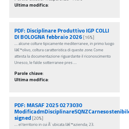
Ultima modifica
:
PDF: Disciplinare Produttivo IGP COLLI
DI BOLOGNA febbraio 2026
[16%]
…
alcune colture tipicamente mediterranee, in primo luogo
lâ€™olivo, coltura caratteristica di queste
zone
. Come
attesta la documentazione riguardante il riconoscimento
Unesco, le falde sotterranee pres
…
Parole chiave
:
Ultima modifica
:
PDF: MASAF 2025 0273030
ModificadmDisciplinareSQNZCarnesostenibil
signed
[20%]
…
el territorio in cui Ã¨ ubicata lâ€™azienda; 23.