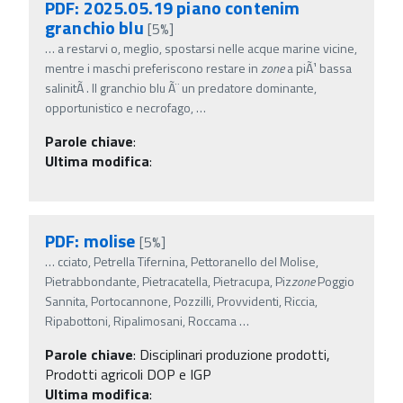
PDF: 2025.05.19 piano contenim
granchio blu
[5%]
…
a restarvi o, meglio, spostarsi nelle acque marine vicine,
mentre i maschi preferiscono restare in
zone
a piÃ¹ bassa
salinitÃ . Il granchio blu Ã¨ un predatore dominante,
opportunistico e necrofago,
…
Parole chiave
:
Ultima modifica
:
PDF: molise
[5%]
…
cciato, Petrella Tifernina, Pettoranello del Molise,
Pietrabbondante, Pietracatella, Pietracupa, Piz
zone
Poggio
Sannita, Portocannone, Pozzilli, Provvidenti, Riccia,
Ripabottoni, Ripalimosani, Roccama
…
Parole chiave
:
Disciplinari produzione prodotti,
Prodotti agricoli DOP e IGP
Ultima modifica
: