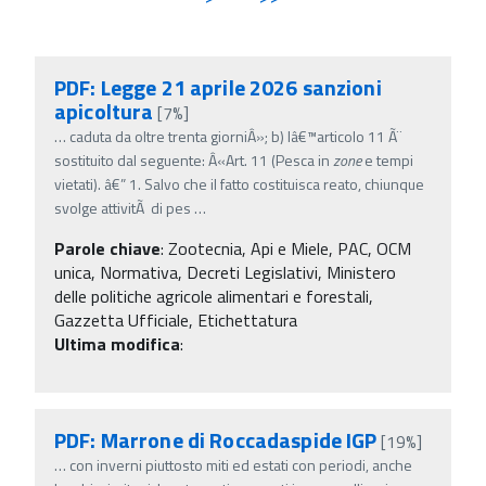
PDF: Legge 21 aprile 2026 sanzioni
apicoltura
[7%]
…
caduta da oltre trenta giorniÂ»; b) lâ€™articolo 11 Ã¨
sostituito dal seguente: Â«Art. 11 (Pesca in
zone
e tempi
vietati). â€” 1. Salvo che il fatto costituisca reato, chiunque
svolge attivitÃ di pes
…
Parole chiave
:
Zootecnia, Api e Miele, PAC, OCM
unica, Normativa, Decreti Legislativi, Ministero
delle politiche agricole alimentari e forestali,
Gazzetta Ufficiale, Etichettatura
Ultima modifica
:
PDF: Marrone di Roccadaspide IGP
[19%]
…
con inverni piuttosto miti ed estati con periodi, anche