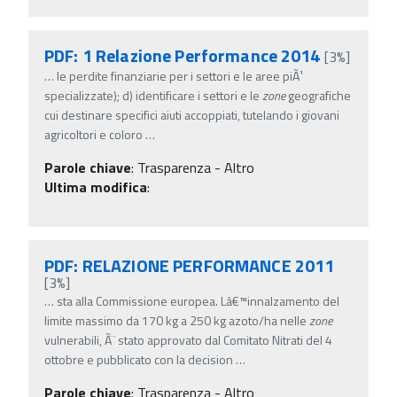
PDF: 1 Relazione Performance 2014
[3%]
…
le perdite finanziarie per i settori e le aree piÃ¹
specializzate); d) identificare i settori e le
zone
geografiche
cui destinare specifici aiuti accoppiati, tutelando i giovani
agricoltori e coloro
…
Parole chiave
:
Trasparenza - Altro
Ultima modifica
:
PDF: RELAZIONE PERFORMANCE 2011
[3%]
…
sta alla Commissione europea. Lâ€™innalzamento del
limite massimo da 170 kg a 250 kg azoto/ha nelle
zone
vulnerabili, Ã¨ stato approvato dal Comitato Nitrati del 4
ottobre e pubblicato con la decision
…
Parole chiave
:
Trasparenza - Altro