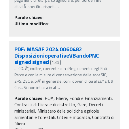
pagamenti diretti, parco agrisolare, per poi definire
attivitÃ specifica rispett
…
Parole chiave
:
Ultima modifica
:
PDF: MASAF 2024 0060482
DisposizionioperativeVBandoPNC
signed signed
[13%]
…
CO. Ãˆ, inoltre, coerente con i Regolamenti degli Enti
Parco e con le misure di conservazione delle
zone
SIC,
ZPS, ZSC e, piÃ¹ in generale, con i doveri di cui allâ€™art. 9
Cost. Si, non intacca in al
…
Parole chiave
:
PQA, Filiere, Fondi e Finanziamenti,
Contratti di filiera e di distretto, Gare, Decreti
ministeriali, Ministero delle politiche agricole
alimentari e forestali, Criteri e modalita, Contratti di
filiera