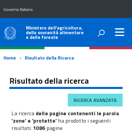
Governo Italiano
Ministero dell'agricoltura,
della sovranità alimentare
e delle foreste
Percorso
Home
Risultato della Ricerca
di
navigazione
Risultato della ricerca
RICERCA AVANZATA
La ricerca
delle pagine contenenti le parola
'zone' e 'protette'
ha prodotto i seguenti
risultati:
1086
pagine