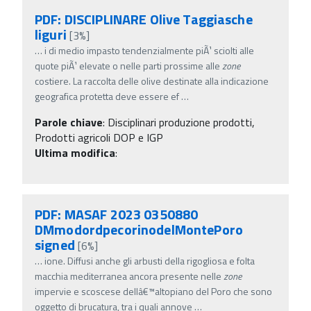
PDF: DISCIPLINARE Olive Taggiasche
liguri
[3%]
…
i di medio impasto tendenzialmente piÃ¹ sciolti alle
quote piÃ¹ elevate o nelle parti prossime alle
zone
costiere. La raccolta delle olive destinate alla indicazione
geografica protetta deve essere ef
…
Parole chiave
:
Disciplinari produzione prodotti,
Prodotti agricoli DOP e IGP
Ultima modifica
:
PDF: MASAF 2023 0350880
DMmodordpecorinodelMontePoro
signed
[6%]
…
ione. Diffusi anche gli arbusti della rigogliosa e folta
macchia mediterranea ancora presente nelle
zone
impervie e scoscese dellâ€™altopiano del Poro che sono
oggetto di brucatura, tra i quali annove
…