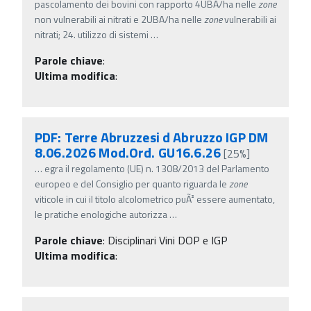
pascolamento dei bovini con rapporto 4UBA/ha nelle
zone
non vulnerabili ai nitrati e 2UBA/ha nelle
zone
vulnerabili ai
nitrati; 24. utilizzo di sistemi
…
Parole chiave
:
Ultima modifica
:
PDF: Terre Abruzzesi d Abruzzo IGP DM
8.06.2026 Mod.Ord. GU16.6.26
[25%]
…
egra il regolamento (UE) n. 1308/2013 del Parlamento
europeo e del Consiglio per quanto riguarda le
zone
viticole in cui il titolo alcolometrico puÃ² essere aumentato,
le pratiche enologiche autorizza
…
Parole chiave
:
Disciplinari Vini DOP e IGP
Ultima modifica
: