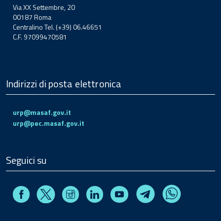
Via XX Settembre, 20
00187 Roma
Centralino Tel. (+39) 06.46651
C.F. 97099470581
Indirizzi di posta elettronica
urp@masaf.gov.it
urp@pec.masaf.gov.it
Seguici su
Facebook
Instagram
Linkedin
Youtube
X
Telegram
Whatsapp