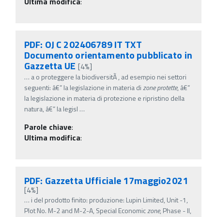
Ultima modifica
:
PDF: OJ C 202406789 IT TXT
Documento orientamento pubblicato in
Gazzetta UE
[4%]
…
a o proteggere la biodiversitÃ , ad esempio nei settori
seguenti: â€” la legislazione in materia di
zone
protette
, â€”
la legislazione in materia di protezione e ripristino della
natura, â€” la legisl
…
Parole chiave
:
Ultima modifica
:
PDF: Gazzetta Ufficiale 17maggio2021
[4%]
…
i del prodotto finito: produzione: Lupin Limited, Unit -1,
Plot No. M-2 and M-2-A, Special Economic
zone
, Phase - II,