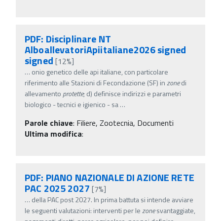
PDF: Disciplinare NT
AlboallevatoriApiitaliane2026 signed
signed
[12%]
…
onio genetico delle api italiane, con particolare
riferimento alle Stazioni di Fecondazione (SF) in
zone
di
allevamento
protette
; d) definisce indirizzi e parametri
biologico - tecnici e igienico - sa
…
Parole chiave
:
Filiere, Zootecnia, Documenti
Ultima modifica
:
PDF: PIANO NAZIONALE DI AZIONE RETE
PAC 2025 2027
[7%]
…
della PAC post 2027. In prima battuta si intende avviare
le seguenti valutazioni: interventi per le
zone
svantaggiate,