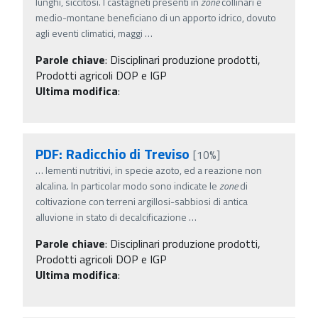
lunghi, siccitosi. I castagneti presenti in
zone
collinari e
medio-montane beneficiano di un apporto idrico, dovuto
agli eventi climatici, maggi
…
Parole chiave
:
Disciplinari produzione prodotti,
Prodotti agricoli DOP e IGP
Ultima modifica
:
PDF: Radicchio di Treviso
[10%]
…
lementi nutritivi, in specie azoto, ed a reazione non
alcalina. In particolar modo sono indicate le
zone
di
coltivazione con terreni argillosi-sabbiosi di antica
alluvione in stato di decalcificazione
…
Parole chiave
:
Disciplinari produzione prodotti,
Prodotti agricoli DOP e IGP
Ultima modifica
: