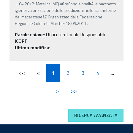
…
04.2012: Matelica (MC) â€œCondizionalitÃ e pacchetto
igiene: valorizzazione delle produzioni nelle
zone
interne
del macerateseâ€ Organizzato dalla Federazione
Regionale Coldiretti Marche; 18.05.2011
…
Parole chiave
:
Uffici territoriali, Responsabili
ICQRF
Ultima modifica
:
<<
<
1
2
3
4
...
>
>>
RICERCA AVANZATA