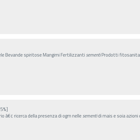
iele Bevande spiritose Mangimi Fertilizzanti
sementi
Prodotti fitosanitar
15%]
rio â€¢ ricerca della presenza di ogm nelle
sementi
di mais e soia azioni d