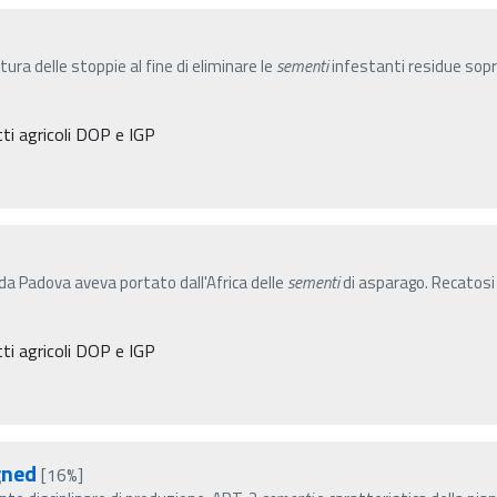
tura delle stoppie al fine di eliminare le
sementi
infestanti residue sopra
tti agricoli DOP e IGP
 da Padova aveva portato dall'Africa delle
sementi
di asparago. Recatosi
tti agricoli DOP e IGP
gned
[16%]