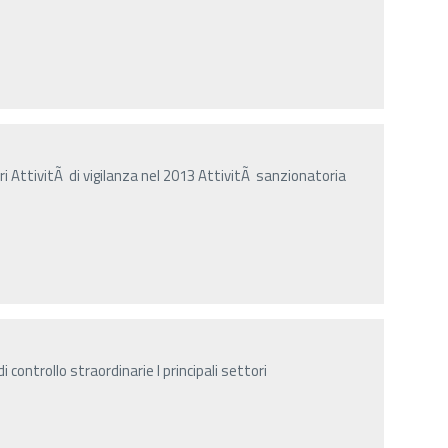
i AttivitÃ di vigilanza nel 2013 AttivitÃ sanzionatoria
i controllo straordinarie I principali settori