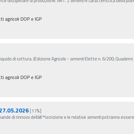
sente disciplinare di produzione. ART. 2
sementi
e caratteristica della pia
tti agricoli DOP e IGP
liquido di cottura. (Edizione Agricole -
sementi
Elette n. 6/200; Quaderni
tti agricoli DOP e IGP
 27.05.2026
[17%]
de di rinnovo dellâ€™iscrizione e le relative
sementi
potranno essere 