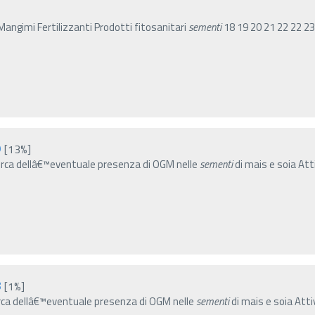
Mangimi Fertilizzanti Prodotti fitosanitari
sementi
18 19 20 21 22 22 23 
9
[13%]
icerca dellâ€™eventuale presenza di OGM nelle
sementi
di mais e soia Atti
8
[1%]
cerca dellâ€™eventuale presenza di OGM nelle
sementi
di mais e soia Attiv