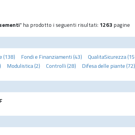
'sementi'
ha prodotto i seguenti risultati:
1263
pagine
e (138)
Fondi e Finanziamenti (43)
QualitaSicurezza (15
)
Modulistica (2)
Controlli (28)
Difesa delle piante (72)
F