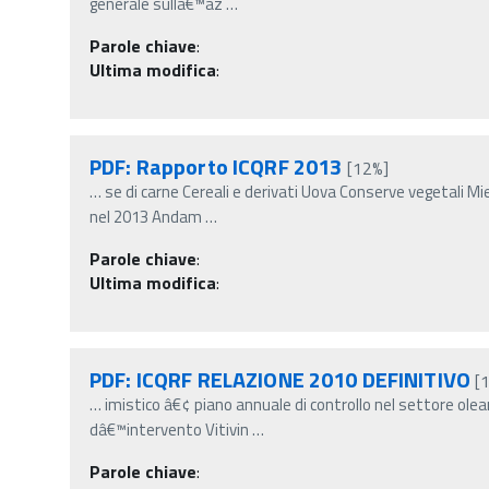
generale sullâ€™az
…
Parole chiave
:
Ultima modifica
:
PDF: Rapporto ICQRF 2013
[12%]
…
se di carne Cereali e derivati Uova Conserve vegetali M
nel 2013 Andam
…
Parole chiave
:
Ultima modifica
:
PDF: ICQRF RELAZIONE 2010 DEFINITIVO
[
…
imistico â€¢ piano annuale di controllo nel settore olea
dâ€™intervento Vitivin
…
Parole chiave
: