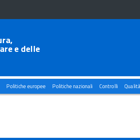
ura,
are e delle
Politiche europee
Politiche nazionali
Controlli
Qualit