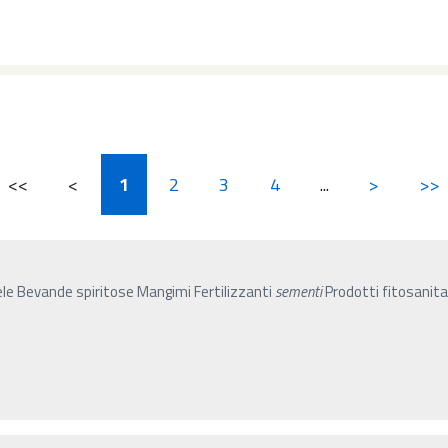
<<
<
1
2
3
4
...
>
>>
iele Bevande spiritose Mangimi Fertilizzanti
sementi
Prodotti fitosanitar