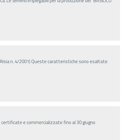
nta. Le
sementi
impiegabili per la produzione del "BASILICO
 Alsia n. 4/2001) Queste caratteristiche sono esaltate
certificate e commercializzate fino al 30 giugno