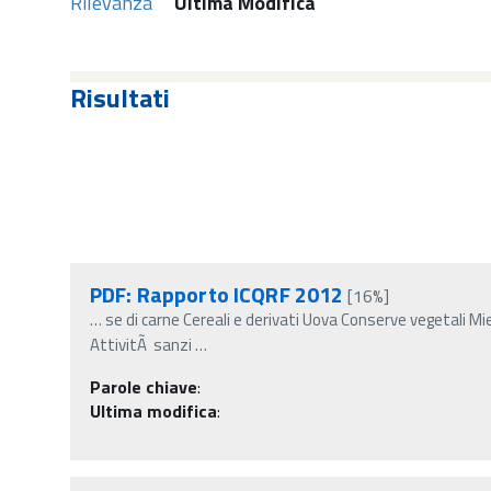
Rilevanza
Ultima Modifica
Risultati
PDF: Rapporto ICQRF 2012
[16%]
…
se di carne Cereali e derivati Uova Conserve vegetali M
AttivitÃ sanzi
…
Parole chiave
:
Ultima modifica
: