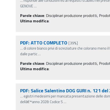
…
risponde alle condizioni ed ai requisiti stabiliti nel pre
GENOVE
…
Parole chiave
:
Disciplinari produzione prodotti, Prodo
Ultima modifica
:
PDF: ATTO COMPLETO
[39%]
…
di colore bianco privi di screziature che colorano meno il 
dalle partic
…
Parole chiave
:
Disciplinari produzione prodotti, Prodo
Ultima modifica
:
PDF: Salice Salentino DOG GURI n. 121 del
…
egistri medesimi per mancata presentazione delle doman
dellâ€™anno 2028: Codice S
…