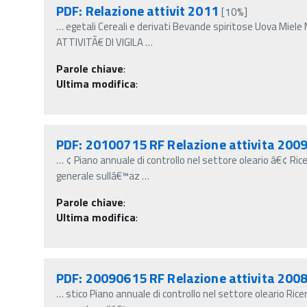
PDF: Relazione attivit 2011
[10%]
…
egetali Cereali e derivati Bevande spiritose Uova Miele 
ATTIVITÃ€ DI VIGILA
…
Parole chiave
:
Ultima modifica
:
PDF: 20100715 RF Relazione attivita 200
…
¢ Piano annuale di controllo nel settore oleario â€¢ R
generale sullâ€™az
…
Parole chiave
:
Ultima modifica
:
PDF: 20090615 RF Relazione attivita 200
…
stico Piano annuale di controllo nel settore oleario Ri