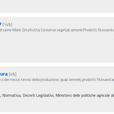
7
[14%]
 di carne Miele Ortofrutta Conserve vegetali
sementi
Prodotti fitosanitar
tura
[4%]
o dei mezzi tecnici della produzione, quali
sementi
, prodotti fitosanita
Normativa, Decreti Legislativi, Ministero delle politiche agricole a