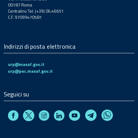
00187 Roma
Centralino Tel. (+39) 06.46651
C.F. 97099470581
Indirizzi di posta elettronica
urp@masaf.gov.it
urp@pec.masaf.gov.it
Seguici su
Facebook
Instagram
Linkedin
Youtube
X
Telegram
Whatsapp