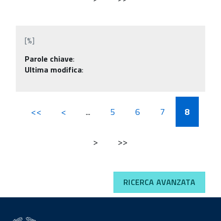
[%]
Parole chiave
:
Ultima modifica
:
<<
<
...
5
6
7
8
>
>>
RICERCA AVANZATA