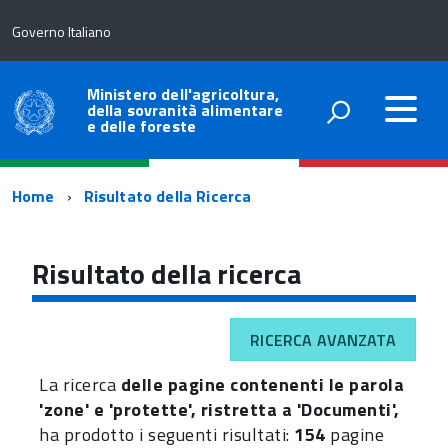
Governo Italiano
Ministero dell'agricoltura,
della sovranità alimentare
e delle foreste
Percorso
Home
Risultato della Ricerca
di
navigazione
Risultato della ricerca
RICERCA AVANZATA
La ricerca
delle pagine contenenti le parola
'zone' e 'protette', ristretta a 'Documenti',
ha prodotto i seguenti risultati:
154
pagine