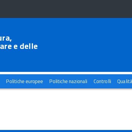
ura,
are e delle
Politiche europee
Politiche nazionali
Controlli
Qualit