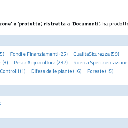
zone' e 'protette', ristretta a 'Documenti',
ha prodotto
5)
Fondi e Finanziamenti (25)
QualitaSicurezza (59)
 (3)
Pesca Acquacoltura (237)
Ricerca Sperimentazione 
Controlli (1)
Difesa delle piante (16)
Foreste (15)
F