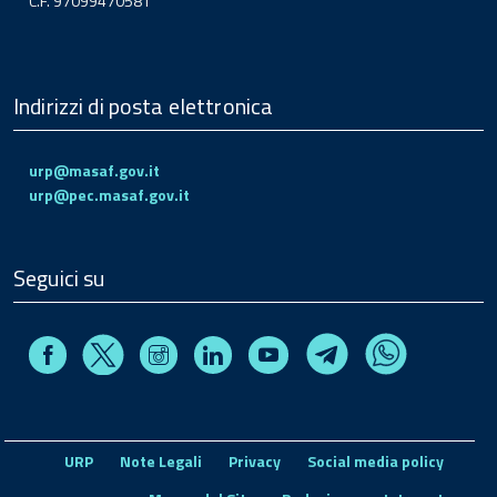
C.F. 97099470581
Indirizzi di posta elettronica
urp@masaf.gov.it
urp@pec.masaf.gov.it
Seguici su
Facebook
Instagram
Linkedin
Youtube
X
Telegram
Whatsapp
URP
Note Legali
Privacy
Social media policy