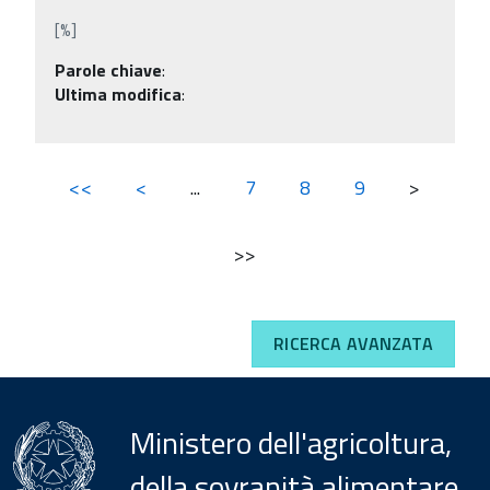
[%]
Parole chiave
:
Ultima modifica
:
<<
<
...
7
8
9
>
>>
RICERCA AVANZATA
Ministero dell'agricoltura,
della sovranità alimentare