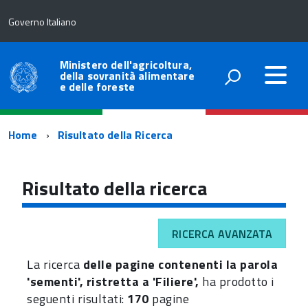
Governo Italiano
Ministero dell'agricoltura,
della sovranità alimentare
e delle foreste
Percorso
Home
Risultato della Ricerca
di
navigazione
Risultato della ricerca
RICERCA AVANZATA
La ricerca
delle pagine contenenti la parola
'sementi', ristretta a 'Filiere',
ha prodotto i
seguenti risultati:
170
pagine