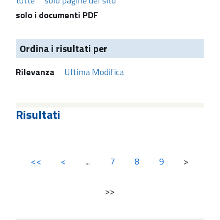
tutte
solo pagine del sito
solo i documenti PDF
Ordina i risultati per
Rilevanza
Ultima Modifica
Risultati
<<
<
...
7
8
9
>
>>