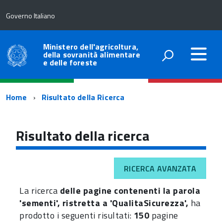
Governo Italiano
Ministero dell'agricoltura,
della sovranità alimentare
e delle foreste
Percorso
Home
Risultato della Ricerca
di
navigazione
Risultato della ricerca
RICERCA AVANZATA
La ricerca
delle pagine contenenti la parola
'sementi', ristretta a 'QualitaSicurezza',
ha
prodotto i seguenti risultati:
150
pagine