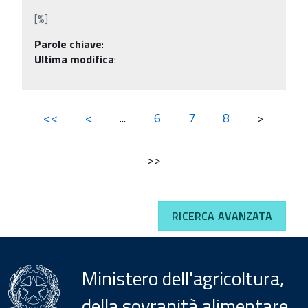
[%]
Parole chiave
:
Ultima modifica
:
<<
<
...
6
7
8
>
>>
RICERCA AVANZATA
Ministero dell'agricoltura,
della sovranità alimentare