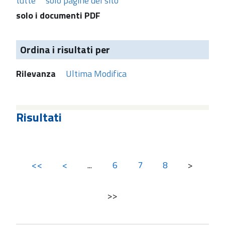
tutte
solo pagine del sito
solo i documenti PDF
Ordina i risultati per
Rilevanza
Ultima Modifica
Risultati
<<
<
...
6
7
8
>
>>