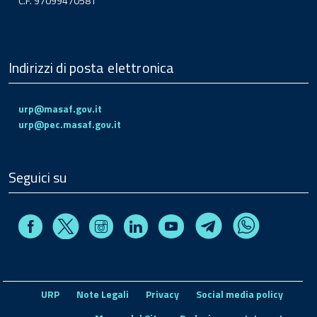
C.F. 97099470581
Indirizzi di posta elettronica
urp@masaf.gov.it
urp@pec.masaf.gov.it
Seguici su
Facebook
Instagram
Linkedin
Youtube
X
Telegram
Whatsapp
URP
Note Legali
Privacy
Social media policy