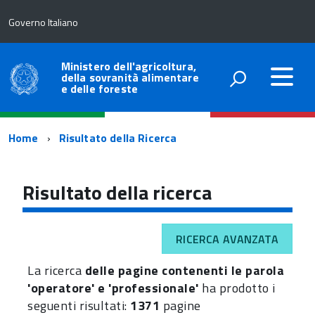
Governo Italiano
Ministero dell'agricoltura,
della sovranità alimentare
e delle foreste
Percorso
Home
Risultato della Ricerca
di
navigazione
Risultato della ricerca
RICERCA AVANZATA
La ricerca
delle pagine contenenti le parola
'operatore' e 'professionale'
ha prodotto i
seguenti risultati:
1371
pagine