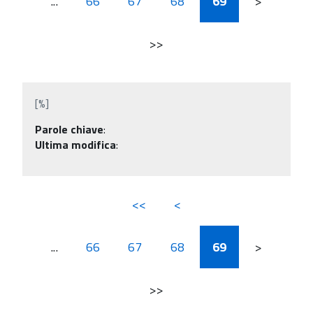
...
66
67
68
69
>
>>
[%]
Parole chiave
:
Ultima modifica
:
<<
<
...
66
67
68
69
>
>>