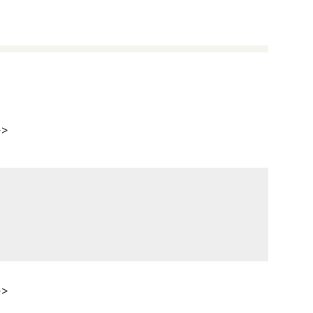
>>
>>