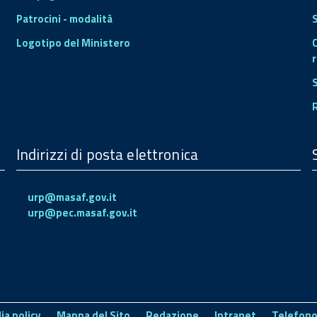
Patrocini - modalità
S
Logotipo del Ministero
r
Indirizzi di posta elettronica
urp@masaf.gov.it
urp@pec.masaf.gov.it
ia policy
Mappa del Sito
Redazione
Intranet
Telefono