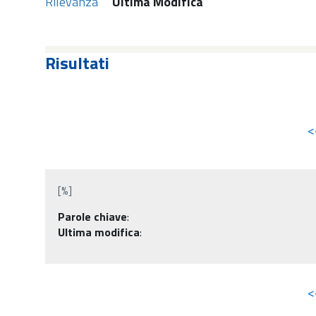
Rilevanza
Ultima Modifica
Risultati
<
[%]
Parole chiave
:
Ultima modifica
:
<