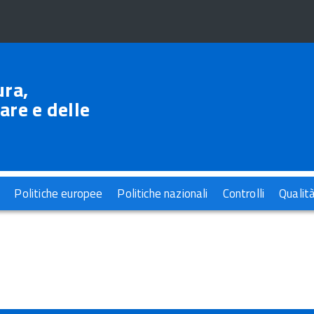
ura,
are e delle
Politiche europee
Politiche nazionali
Controlli
Qualit