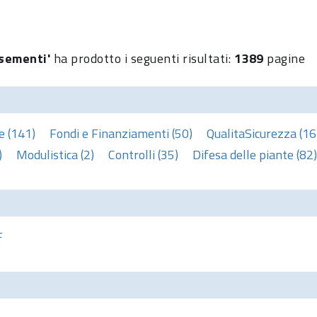
'sementi'
ha prodotto i seguenti risultati:
1389
pagine
e (141)
Fondi e Finanziamenti (50)
QualitaSicurezza (16
)
Modulistica (2)
Controlli (35)
Difesa delle piante (82)
F