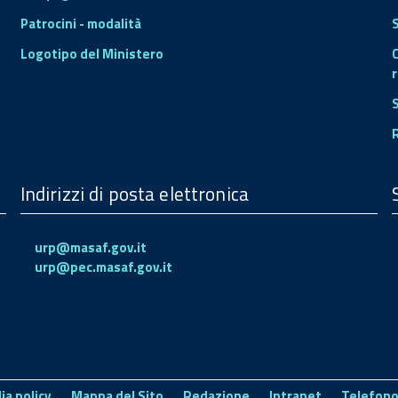
Patrocini - modalità
S
Logotipo del Ministero
r
Indirizzi di posta elettronica
urp@masaf.gov.it
urp@pec.masaf.gov.it
ia policy
Mappa del Sito
Redazione
Intranet
Telefono