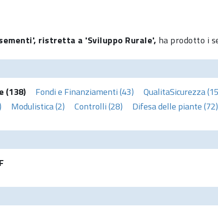
sementi', ristretta a 'Sviluppo Rurale',
ha prodotto i s
e (138)
Fondi e Finanziamenti (43)
QualitaSicurezza (1
)
Modulistica (2)
Controlli (28)
Difesa delle piante (72)
F