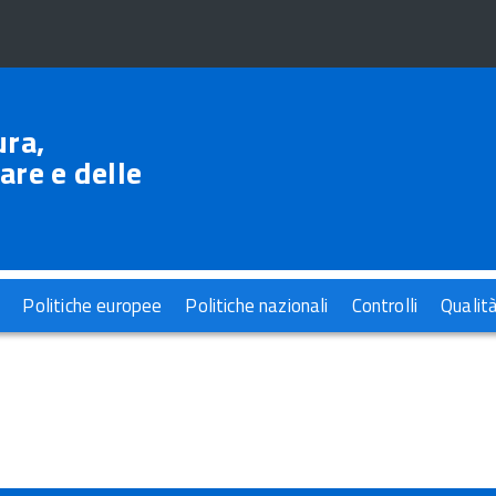
ura,
are e delle
Politiche europee
Politiche nazionali
Controlli
Qualit