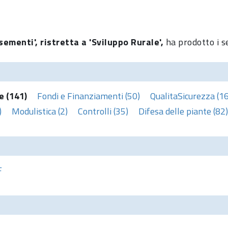
sementi', ristretta a 'Sviluppo Rurale',
ha prodotto i s
e (141)
Fondi e Finanziamenti (50)
QualitaSicurezza (1
)
Modulistica (2)
Controlli (35)
Difesa delle piante (82)
F