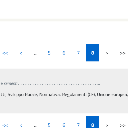
<<
<
...
5
6
7
8
>
>>
alle
sementi
. . . . . . . . . . . . . . . . . . . . . . . . . . . . . . . . . . . . . . . . . . . . . .
…
etti, Sviluppo Rurale, Normativa, Regolamenti (CE), Unione europea
<<
<
...
5
6
7
8
>
>>