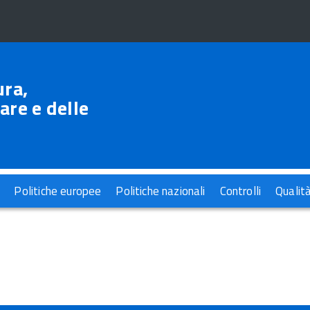
ura,
are e delle
Politiche europee
Politiche nazionali
Controlli
Qualit