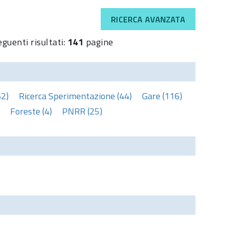
RICERCA AVANZATA
eguenti risultati:
141
pagine
62)
Ricerca Sperimentazione (44)
Gare (116)
Foreste (4)
PNRR (25)