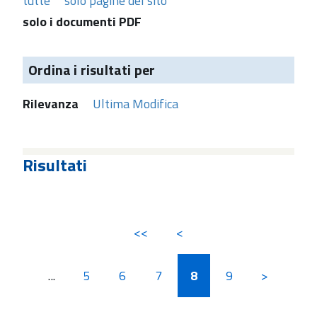
tutte
solo pagine del sito
solo i documenti PDF
Ordina i risultati per
Rilevanza
Ultima Modifica
Risultati
<<
<
...
5
6
7
8
9
>