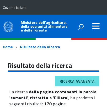
Governo Italiano
Ministero dell'agricoltura,
della sovranità alimentare
e delle foreste
Percorso
Home
Risultato della Ricerca
di
navigazione
Risultato della ricerca
RICERCA AVANZATA
La ricerca
delle pagine contenenti la parola
'sementi', ristretta a 'Filiere',
ha prodotto i
seguenti risultati:
170
pagine