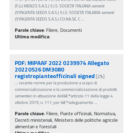
(F.LLI MENZO S.A.S.) S.I.S. SOCIETA' ITALIANA
sementi
(SYNGENTA SEEDS S.A.S.) S.I.S. SOCIETA' ITALIANA
sementi
(SYNGENTA SEEDS S.A.S.) CO.NA.SE. C
…
Parole chiave
:
Filiere, Documenti
Ultima modifica
:
PDF: MIPAAF 2022 0239974 Allegato
20220526 DM3080
registropianteofficinali signed
[2%]
…
recante norme per la produzione a scopo di
commercializzazione e la commercializzazione di prodotti
sementi
eri in attuazione dellâ€™articolo 11 della legge 4
ottobre 2019, n. 117, per lâ€™adeguamento
…
Parole chiave
:
Filiere, Piante officinali, Normativa,
Decreti ministeriali, Ministero delle politiche agricole
alimentari e forestali
Ultima modifica
: