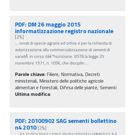
PDF: DM 26 maggio 2015
informatizzazione registro nazionale
[2%]
…
ionali di specie agrarie ed ortive e per la richiesta di
autorizzazione alla commercializzazione di
sementi
di
varietÃ in corso dâ€™iscrizione. VISTA la legge 25
novembre 1971, n. 1096, che disciplin
…
Parole chiave
:
Filiere, Normativa, Decreti
ministeriali, Ministero delle politiche agricole
alimentari e forestali, Difesa delle piante, Sementi
Ultima modifica
:
PDF: 20100902 SAG sementi bollettino
n4 2010
[2%]
…
37 27/07/2010 13753 29/07/2010 F.LLI MENZO S.A.S.