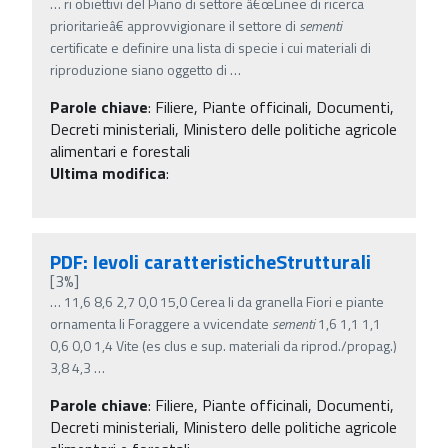
…
ri obiettivi del Piano di settore â€œLinee di ricerca
prioritarieâ€ approvvigionare il settore di
sementi
certificate e definire una lista di specie i cui materiali di
riproduzione siano oggetto di
…
Parole chiave
:
Filiere, Piante officinali, Documenti,
Decreti ministeriali, Ministero delle politiche agricole
alimentari e forestali
Ultima modifica
:
PDF: Ievoli caratteristicheStrutturali
[3%]
…
11,6 8,6 2,7 0,0 15,0 Cerea li da granella Fiori e piante
ornamenta li Foraggere a vvicendate
sementi
1,6 1,1 1,1
0,6 0,0 1,4 Vite (es clus e sup. materiali da riprod./propag.)
3,8 4,3
…
Parole chiave
:
Filiere, Piante officinali, Documenti,
Decreti ministeriali, Ministero delle politiche agricole