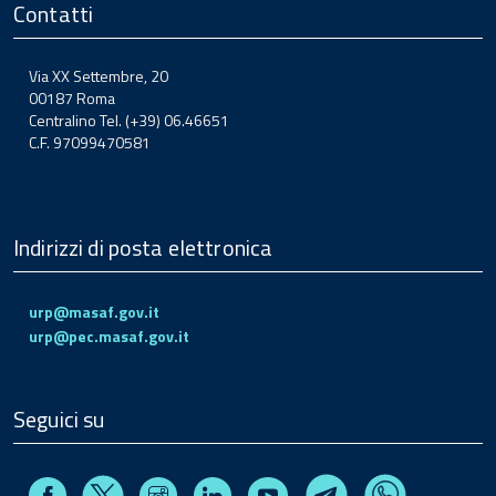
Contatti
Via XX Settembre, 20
00187 Roma
Centralino Tel. (+39) 06.46651
C.F. 97099470581
Indirizzi di posta elettronica
urp@masaf.gov.it
urp@pec.masaf.gov.it
Seguici su
Facebook
Instagram
Linkedin
Youtube