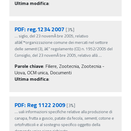
Ultima modifica
:
PDF: reg.1234 2007
[3%]
…
siglio, del 23 novemÂ­ bre 2005, relativo
allâ€™organizzazione comune dei mercati nel settore
delle
sementi
(3), â€” regolamento (CE) n. 1952/2005 del
Consiglio, del 23 novemÂ­ bre 2005, relativo allâ
…
Parole chiave
:
Filiere, Zootecnia, Zootecnia -
Uova, OCM unica, Documenti
Ultima modifica
:
PDF: Reg 1122 2009
[3%]
…
uali informazioni specifiche relative alla produzione di
canapa, frutta a guscio, patate da fecola,
sementi
, cotone e
ortofrutticoli e al sostegno specifico oggetto della
domanda unica siano richieste
…