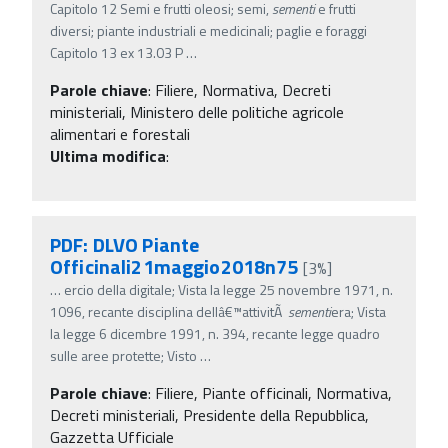
Capitolo 12 Semi e frutti oleosi; semi,
sementi
e frutti
diversi; piante industriali e medicinali; paglie e foraggi
Capitolo 13 ex 13.03 P
…
Parole chiave
:
Filiere, Normativa, Decreti
ministeriali, Ministero delle politiche agricole
alimentari e forestali
Ultima modifica
:
PDF: DLVO Piante
Officinali21maggio2018n75
[3%]
…
ercio della digitale; Vista la legge 25 novembre 1971, n.
1096, recante disciplina dellâ€™attivitÃ
sementi
era; Vista
la legge 6 dicembre 1991, n. 394, recante legge quadro
sulle aree protette; Visto
…
Parole chiave
:
Filiere, Piante officinali, Normativa,
Decreti ministeriali, Presidente della Repubblica,
Gazzetta Ufficiale