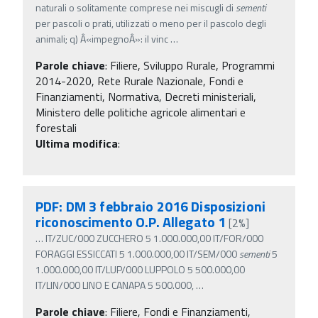
naturali o solitamente comprese nei miscugli di
sementi
per pascoli o prati, utilizzati o meno per il pascolo degli
animali; q) Â«impegnoÂ»: il vinc
…
Parole chiave
:
Filiere, Sviluppo Rurale, Programmi
2014-2020, Rete Rurale Nazionale, Fondi e
Finanziamenti, Normativa, Decreti ministeriali,
Ministero delle politiche agricole alimentari e
forestali
Ultima modifica
:
PDF: DM 3 febbraio 2016 Disposizioni
riconoscimento O.P. Allegato 1
[2%]
…
IT/ZUC/000 ZUCCHERO 5 1.000.000,00 IT/FOR/000
FORAGGI ESSICCATI 5 1.000.000,00 IT/SEM/000
sementi
5
1.000.000,00 IT/LUP/000 LUPPOLO 5 500.000,00
IT/LIN/000 LINO E CANAPA 5 500.000,
…
Parole chiave
:
Filiere, Fondi e Finanziamenti,