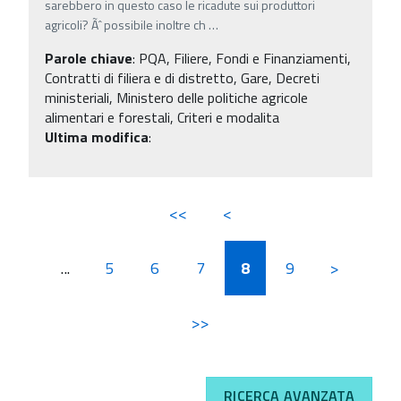
sarebbero in questo caso le ricadute sui produttori
agricoli? Ãˆ possibile inoltre ch
…
Parole chiave
:
PQA, Filiere, Fondi e Finanziamenti,
Contratti di filiera e di distretto, Gare, Decreti
ministeriali, Ministero delle politiche agricole
alimentari e forestali, Criteri e modalita
Ultima modifica
:
<<
<
...
5
6
7
8
9
>
>>
RICERCA AVANZATA