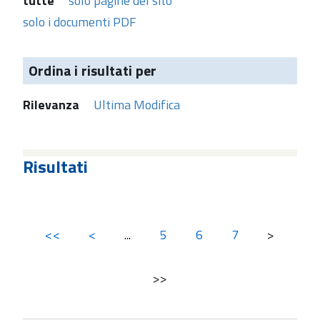
tutte
solo pagine del sito
solo i documenti PDF
Ordina i risultati per
Rilevanza
Ultima Modifica
Risultati
<<
<
...
5
6
7
>
>>