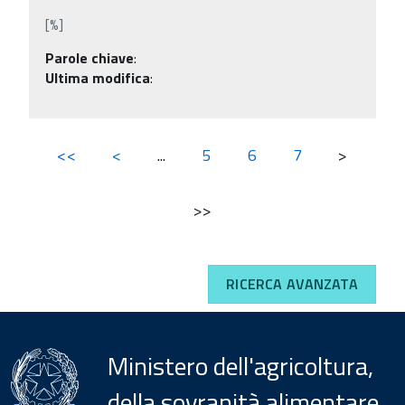
[%]
Parole chiave
:
Ultima modifica
:
<<
<
...
5
6
7
>
>>
RICERCA AVANZATA
Ministero dell'agricoltura,
della sovranità alimentare