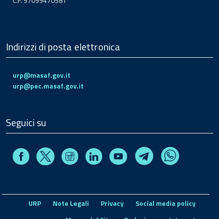
C.F. 97099470581
Indirizzi di posta elettronica
urp@masaf.gov.it
urp@pec.masaf.gov.it
Seguici su
Facebook
Instagram
Linkedin
Youtube
X
Telegram
Whatsapp
URP
Note Legali
Privacy
Social media policy