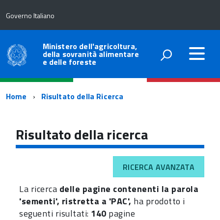
Governo Italiano
Ministero dell'agricoltura,
della sovranità alimentare
e delle foreste
Percorso
Home
Risultato della Ricerca
di
navigazione
Risultato della ricerca
RICERCA AVANZATA
La ricerca
delle pagine contenenti la parola
'sementi', ristretta a 'PAC',
ha prodotto i
seguenti risultati:
140
pagine