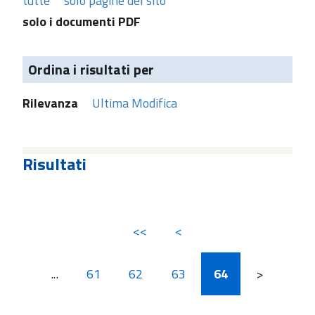
tutte
solo pagine del sito
solo i documenti PDF
Ordina i risultati per
Rilevanza
Ultima Modifica
Risultati
<<
<
...
61
62
63
64
>