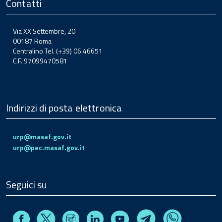
Contatti
Via XX Settembre, 20
00187 Roma
Centralino Tel. (+39) 06.46651
C.F. 97099470581
Indirizzi di posta elettronica
urp@masaf.gov.it
urp@pec.masaf.gov.it
Seguici su
Facebook
Instagram
Linkedin
Youtube
X
Telegram
Whatsapp