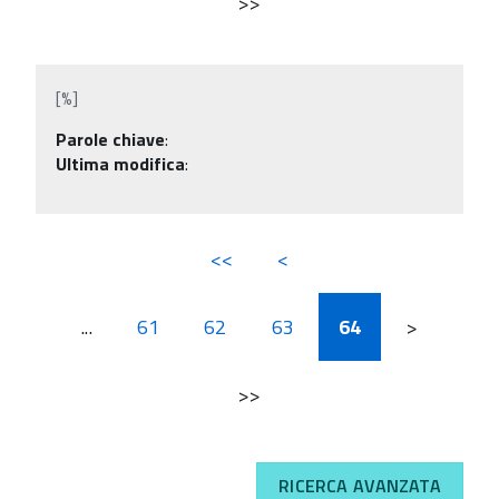
>>
[%]
Parole chiave
:
Ultima modifica
:
<<
<
...
61
62
63
64
>
>>
RICERCA AVANZATA