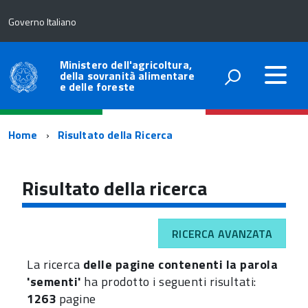
Governo Italiano
Ministero dell'agricoltura,
della sovranità alimentare
e delle foreste
Percorso
Home
Risultato della Ricerca
di
navigazione
Risultato della ricerca
RICERCA AVANZATA
La ricerca
delle pagine contenenti la parola
'sementi'
ha prodotto i seguenti risultati:
1263
pagine