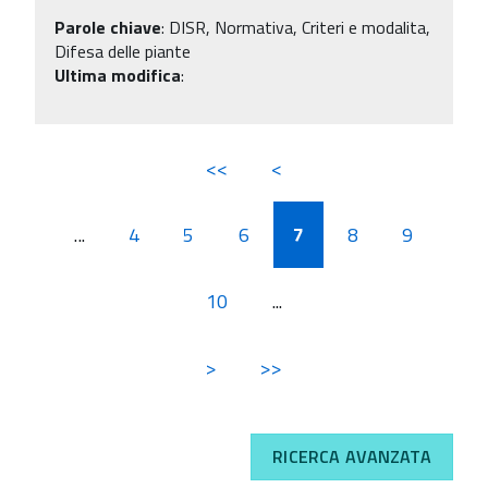
Parole chiave
:
DISR, Normativa, Criteri e modalita,
Difesa delle piante
Ultima modifica
:
<<
<
...
4
5
6
7
8
9
10
...
>
>>
RICERCA AVANZATA