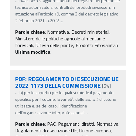
…
RALE DISR V Aggiornamento del Registro del personale
tecnico autorizzato ai controlli dei prodotti
sementi
eri, in
attuazione all'articolo 19, comma 3 del decreto legislativo
2 febbraio 2021, n.20. V
…
Parole chiave
:
Normativa, Decreti ministeriali,
Ministero delle politiche agricole alimentari e
forestali, Difesa delle piante, Prodotti Fitosanitari
Ultima modifica
:
PDF: REGOLAMENTO DI ESECUZIONE UE
2022 1173 DELLA COMMISSIONE
[5%]
…
h) per le superfici per le quali si chiede il pagamento
specifico per il cotone, la varietÃ delle
sementi
di cotone
utilizzata e, se del caso, l'identificazione
dell'organizzazione interprofessional
…
Parole chiave
:
PAC, Pagamenti diretti, Normativa,
Regolamenti di esecuzione UE, Unione europea,