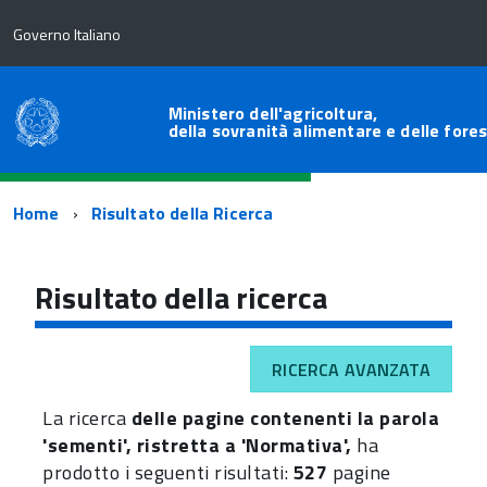
Governo Italiano
Ministero dell'agricoltura,
della sovranità alimentare e delle fore
Percorso
Home
Risultato della Ricerca
di
navigazione
Risultato della ricerca
RICERCA AVANZATA
La ricerca
delle pagine contenenti la parola
'sementi', ristretta a 'Normativa',
ha
prodotto i seguenti risultati:
527
pagine