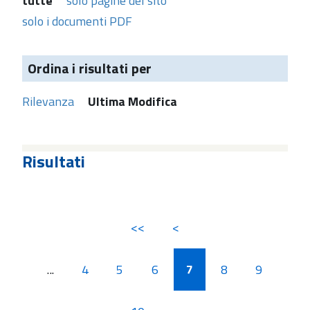
tutte
solo pagine del sito
solo i documenti PDF
Ordina i risultati per
Rilevanza
Ultima Modifica
Risultati
<<
<
...
4
5
6
7
8
9