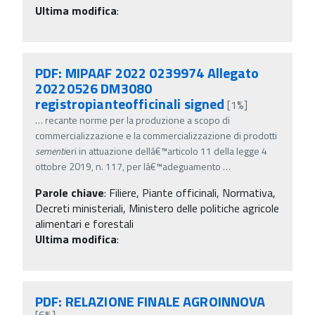
Ultima modifica
:
PDF: MIPAAF 2022 0239974 Allegato
20220526 DM3080
registropianteofficinali signed
[1%]
…
recante norme per la produzione a scopo di
commercializzazione e la commercializzazione di prodotti
sementi
eri in attuazione dellâ€™articolo 11 della legge 4
ottobre 2019, n. 117, per lâ€™adeguamento
…
Parole chiave
:
Filiere, Piante officinali, Normativa,
Decreti ministeriali, Ministero delle politiche agricole
alimentari e forestali
Ultima modifica
:
PDF: RELAZIONE FINALE AGROINNOVA
[6%]