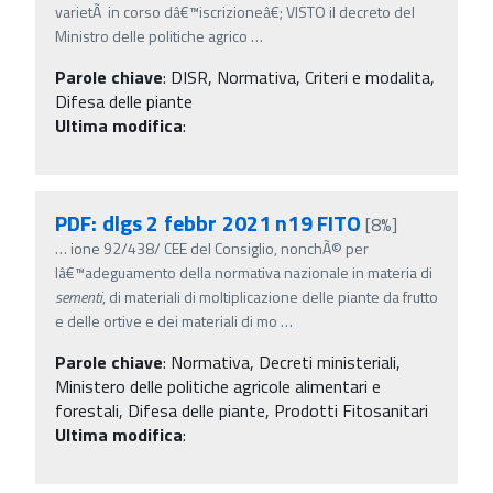
varietÃ in corso dâ€™iscrizioneâ€; VISTO il decreto del
Ministro delle politiche agrico
…
Parole chiave
:
DISR, Normativa, Criteri e modalita,
Difesa delle piante
Ultima modifica
:
PDF: dlgs 2 febbr 2021 n19 FITO
[8%]
…
ione 92/438/ CEE del Consiglio, nonchÃ© per
lâ€™adeguamento della normativa nazionale in materia di
sementi
, di materiali di moltiplicazione delle piante da frutto
e delle ortive e dei materiali di mo
…
Parole chiave
:
Normativa, Decreti ministeriali,
Ministero delle politiche agricole alimentari e
forestali, Difesa delle piante, Prodotti Fitosanitari
Ultima modifica
: