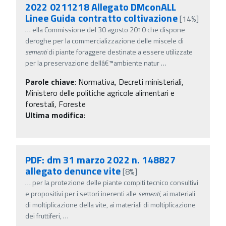
2022 0211218 Allegato DMconALL
Linee Guida contratto coltivazione
[14%]
…
ella Commissione del 30 agosto 2010 che dispone
deroghe per la commercializzazione delle miscele di
sementi
di piante foraggere destinate a essere utilizzate
per la preservazione dellâ€™ambiente natur
…
Parole chiave
:
Normativa, Decreti ministeriali,
Ministero delle politiche agricole alimentari e
forestali, Foreste
Ultima modifica
:
PDF: dm 31 marzo 2022 n. 148827
allegato denunce vite
[8%]
…
per la protezione delle piante compiti tecnico consultivi
e propositivi per i settori inerenti alle
sementi
, ai materiali
di moltiplicazione della vite, ai materiali di moltiplicazione
dei fruttiferi,
…