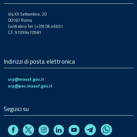
Via XX Settembre, 20
00187 Roma
Centralino Tel. (+39) 06.46651
C.F. 97099470581
Indirizzi di posta elettronica
urp@masaf.gov.it
urp@pec.masaf.gov.it
Seguici su
Facebook
Instagram
Linkedin
Youtube
X
Telegram
Whatsapp