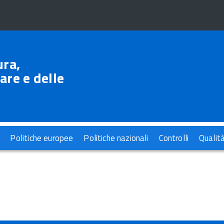
ura,
are e delle
Politiche europee
Politiche nazionali
Controlli
Qualit