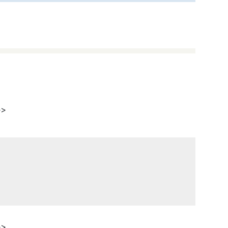
>>
>>