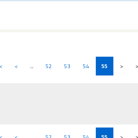
<
<
...
52
53
54
55
>
<
<
...
52
53
54
55
>