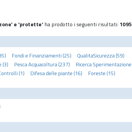
zone' e 'protette'
ha prodotto i seguenti risultati:
1095
85)
Fondi e Finanziamenti (25)
QualitaSicurezza (59)
 (3)
Pesca Acquacoltura (237)
Ricerca Sperimentazione 
Controlli (1)
Difesa delle piante (16)
Foreste (15)
F