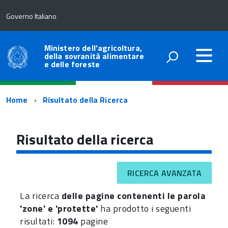
Governo Italiano
Ministero dell'agricoltura,
della sovranità alimentare
e delle foreste
Percorso
Home
Risultato della Ricerca
di
navigazione
Risultato della ricerca
RICERCA AVANZATA
La ricerca
delle pagine contenenti le parola
'zone' e 'protette'
ha prodotto i seguenti
risultati:
1094
pagine