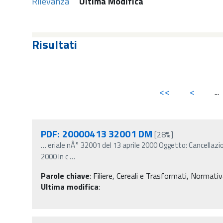
Rilevanza
Ultima Modifica
Risultati
<<
<
...
PDF: 20000413 32001 DM
[28%]
…
eriale nÂ° 32001 del 13 aprile 2000 Oggetto: Cancellazio
2000 In c
…
Parole chiave
:
Filiere, Cereali e Trasformati, Normativa
Ultima modifica
: