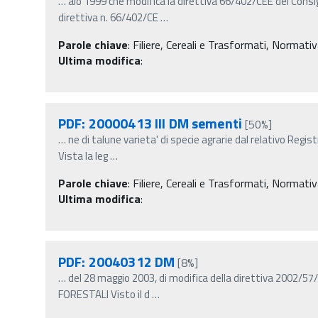
…
aio 1999 che modifica la direttiva 66/402/CEE del Consig
direttiva n. 66/402/CE
…
Parole chiave
:
Filiere, Cereali e Trasformati, Normativa
Ultima modifica
:
PDF: 20000413 III DM sementi
[50%]
…
ne di talune varieta' di specie agrarie dal relativo Regis
Vista la leg
…
Parole chiave
:
Filiere, Cereali e Trasformati, Normativa
Ultima modifica
:
PDF: 20040312 DM
[8%]
…
del 28 maggio 2003, di modifica della direttiva 2002/57
FORESTALI Visto il d
…