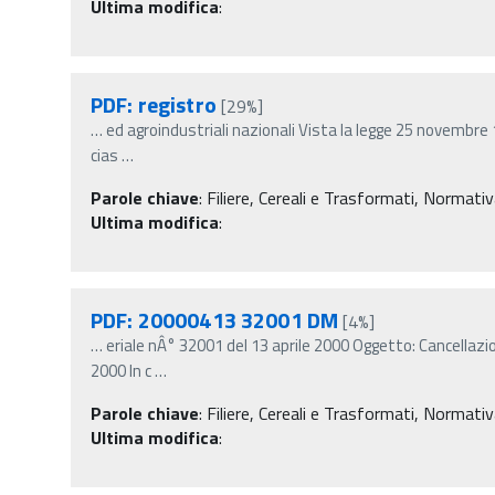
Ultima modifica
:
PDF: registro
[29%]
…
ed agroindustriali nazionali Vista la legge 25 novembre 19
cias
…
Parole chiave
:
Filiere, Cereali e Trasformati, Normativa
Ultima modifica
:
PDF: 20000413 32001 DM
[4%]
…
eriale nÂ° 32001 del 13 aprile 2000 Oggetto: Cancellazio
2000 In c
…
Parole chiave
:
Filiere, Cereali e Trasformati, Normativa
Ultima modifica
: