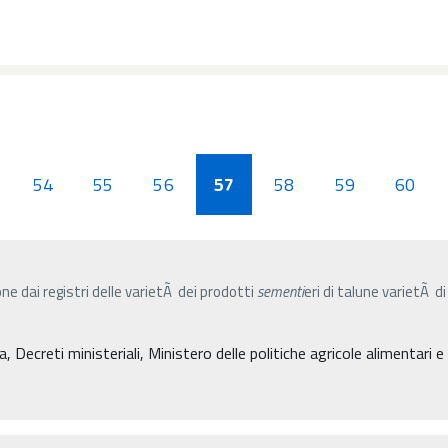
54
55
56
57
58
59
60
ne dai registri delle varietÃ dei prodotti
sementi
eri di talune varietÃ d
, Decreti ministeriali, Ministero delle politiche agricole alimentari 