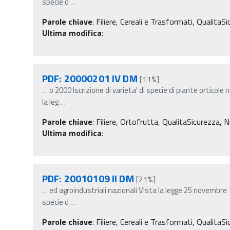
specie d
…
Parole chiave
:
Filiere, Cereali e Trasformati, QualitaS
Ultima modifica
:
PDF: 20000201 IV DM
[11%]
…
o 2000 Iscrizione di varieta' di specie di piante orticole n
la leg
…
Parole chiave
:
Filiere, Ortofrutta, QualitaSicurezza, N
Ultima modifica
:
PDF: 20010109 II DM
[21%]
…
ed agroindustriali nazionali Vista la legge 25 novembre 19
specie d
…
Parole chiave
:
Filiere, Cereali e Trasformati, QualitaS