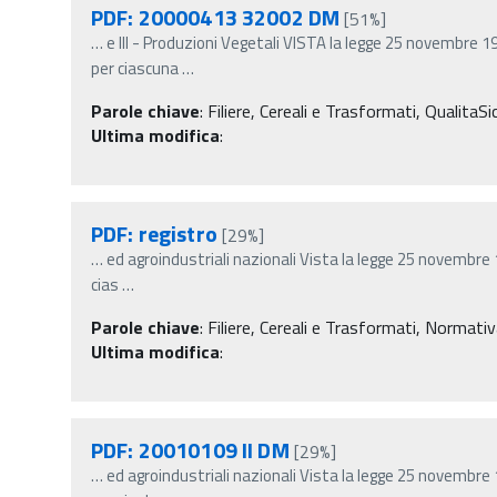
PDF: 20000413 32002 DM
[51%]
…
e III - Produzioni Vegetali VISTA la legge 25 novembre 1
per ciascuna
…
Parole chiave
:
Filiere, Cereali e Trasformati, QualitaS
Ultima modifica
:
PDF: registro
[29%]
…
ed agroindustriali nazionali Vista la legge 25 novembre 19
cias
…
Parole chiave
:
Filiere, Cereali e Trasformati, Normativa
Ultima modifica
:
PDF: 20010109 II DM
[29%]
…
ed agroindustriali nazionali Vista la legge 25 novembre 19