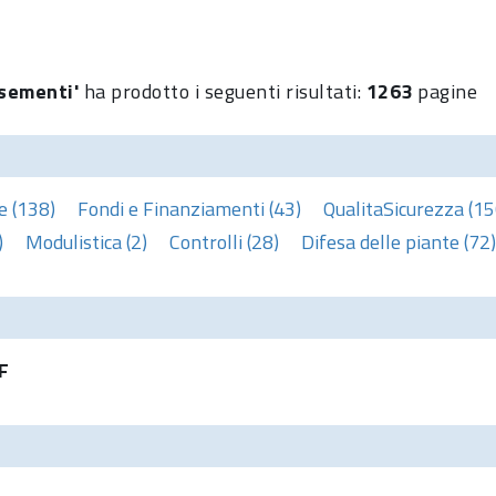
'sementi'
ha prodotto i seguenti risultati:
1263
pagine
e (138)
Fondi e Finanziamenti (43)
QualitaSicurezza (15
)
Modulistica (2)
Controlli (28)
Difesa delle piante (72)
F