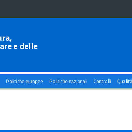
ura,
are e delle
Politiche europee
Politiche nazionali
Controlli
Qualit