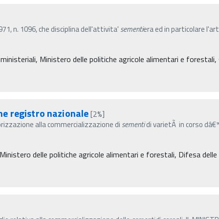
1, n. 1096, che disciplina dell'attivita'
sementi
era ed in particolare l'ar
inisteriali, Ministero delle politiche agricole alimentari e forestali
e registro nazionale
[2%]
autorizzazione alla commercializzazione di
sementi
di varietÃ in corso dâ€™
 Ministero delle politiche agricole alimentari e forestali, Difesa dell