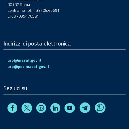
00187 Roma
Centralino Tel. (+39) 06.46651
C.F. 97099470581
Indirizzi di posta elettronica
urp@masaf.gov.it
urp@pec.masaf.gov.it
Seguici su
Facebook
Instagram
Linkedin
Youtube
X
Telegram
Whatsapp