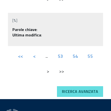
[%]
Parole chiave
:
Ultima modifica
:
<<
<
...
53
54
55
>
>>
RICERCA AVANZATA