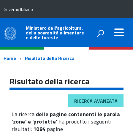
Governo Italiano
Ministero dell'agricoltura,
della sovranità alimentare
e delle foreste
Percorso
Home
Risultato della Ricerca
di
navigazione
Risultato della ricerca
RICERCA AVANZATA
La ricerca
delle pagine contenenti le parola
'zone' e 'protette'
ha prodotto i seguenti
risultati:
1094
pagine