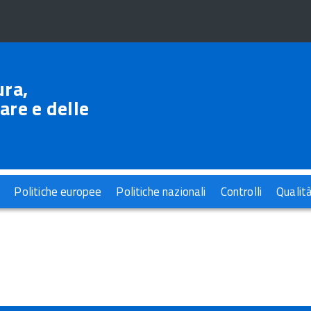
ura,
are e delle
Politiche europee
Politiche nazionali
Controlli
Qualit