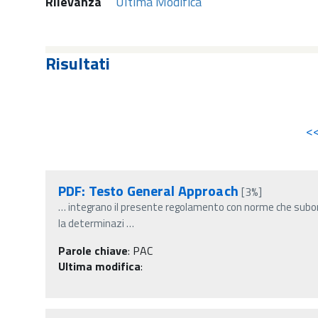
Rilevanza
Ultima Modifica
Risultati
<
PDF: Testo General Approach
[3%]
…
integrano il presente regolamento con norme che subor
la determinazi
…
Parole chiave
:
PAC
Ultima modifica
: