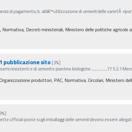
anda di pagamento; b. allâ€™utilizzazione di
sementi
delle varietÃ ripor
ormativa, Decreti ministeriali, Ministero delle politiche agricole a
1 pubblicazione sito
[3%]
ante e semi resistenti e di
sementi
e piantine biologiche ..................77 5.2.1
Organizzazione produttori, PAC, Normativa, Circolari, Ministero delle
3%]
tte ufficiali poste sugli imballaggi delle
sementi
devono essere allegate