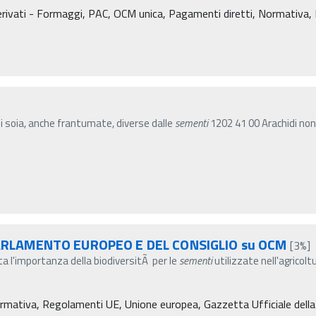
rivati - Formaggi, PAC, OCM unica, Pagamenti diretti, Normativa, Dec
di soia, anche frantumate, diverse dalle
sementi
1202 41 00 Arachidi non 
ARLAMENTO EUROPEO E DEL CONSIGLIO su OCM
[3%]
ata l'importanza della biodiversitÃ per le
sementi
utilizzate nell'agricolt
rmativa, Regolamenti UE, Unione europea, Gazzetta Ufficiale dell