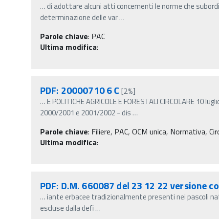
…
di adottare alcuni atti concernenti le norme che subord
determinazione delle var
…
Parole chiave
:
PAC
Ultima modifica
:
PDF: 20000710 6 C
[2%]
…
E POLITICHE AGRICOLE E FORESTALI CIRCOLARE 10 luglio 
2000/2001 e 2001/2002 - dis
…
Parole chiave
:
Filiere, PAC, OCM unica, Normativa, Circ
Ultima modifica
:
PDF: D.M. 660087 del 23 12 22 versione c
…
iante erbacee tradizionalmente presenti nei pascoli na
escluse dalla defi
…