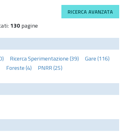
RICERCA AVANZATA
tati:
130
pagine
0)
Ricerca Sperimentazione (39)
Gare (116)
Foreste (4)
PNRR (25)