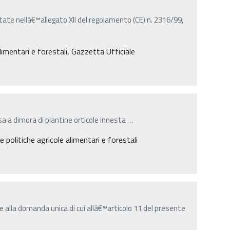
tate nellâ€™allegato XII del regolamento (CE) n. 2316/99,
limentari e forestali, Gazzetta Ufficiale
 Messa a dimora di piantine orticole innesta
…
 politiche agricole alimentari e forestali
 alla domanda unica di cui allâ€™articolo 11 del presente