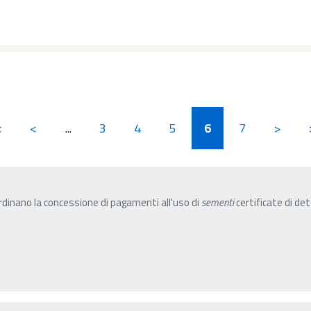
<
<
...
3
4
5
6
7
>
dinano la concessione di pagamenti all'uso di
sementi
certificate di de