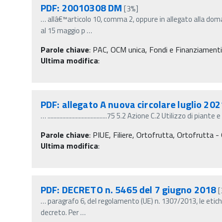
PDF: 20010308 DM
[3%]
…
allâ€™articolo 10, comma 2, oppure in allegato alla dom
al 15 maggio p
…
Parole chiave
:
PAC, OCM unica, Fondi e Finanziamenti, N
Ultima modifica
:
PDF: allegato A nuova circolare luglio 202
…
........................................75 5.2 Azione C.2 Utilizzo di pi
Parole chiave
:
PIUE, Filiere, Ortofrutta, Ortofrutta - 
Ultima modifica
:
PDF: DECRETO n. 5465 del 7 giugno 2018
[
…
paragrafo 6, del regolamento (UE) n. 1307/2013, le etiche
decreto. Per
…