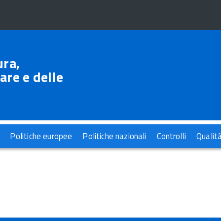
ura,
are e delle
Politiche europee
Politiche nazionali
Controlli
Qualit