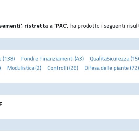
sementi', ristretta a 'PAC',
ha prodotto i seguenti risul
e (138)
Fondi e Finanziamenti (43)
QualitaSicurezza (15
)
Modulistica (2)
Controlli (28)
Difesa delle piante (72)
F