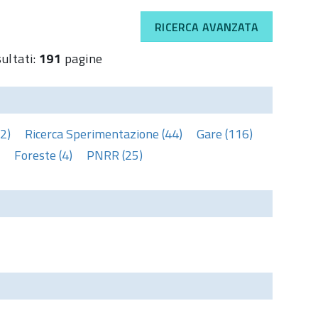
RICERCA AVANZATA
sultati:
191
pagine
2)
Ricerca Sperimentazione (44)
Gare (116)
Foreste (4)
PNRR (25)