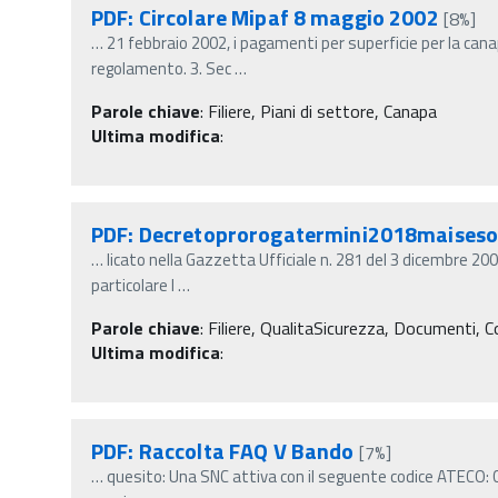
PDF: Circolare Mipaf 8 maggio 2002
[8%]
…
21 febbraio 2002, i pagamenti per superficie per la can
regolamento. 3. Sec
…
Parole chiave
:
Filiere, Piani di settore, Canapa
Ultima modifica
:
PDF: Decretoprorogatermini2018maises
…
licato nella Gazzetta Ufficiale n. 281 del 3 dicembre 200
particolare l
…
Parole chiave
:
Filiere, QualitaSicurezza, Documenti, C
Ultima modifica
:
PDF: Raccolta FAQ V Bando
[7%]
…
quesito: Una SNC attiva con il seguente codice ATECO: C