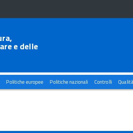
ura,
are e delle
Politiche europee
Politiche nazionali
Controlli
Qualit