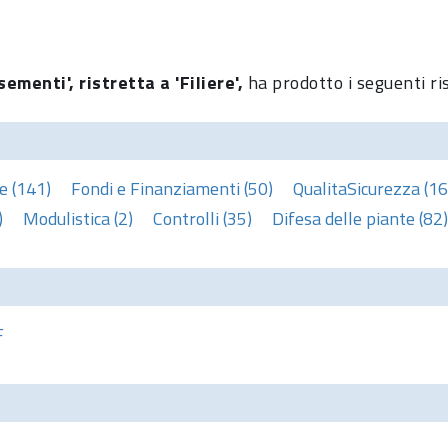
ementi', ristretta a 'Filiere',
ha prodotto i seguenti ri
e (141)
Fondi e Finanziamenti (50)
QualitaSicurezza (16
)
Modulistica (2)
Controlli (35)
Difesa delle piante (82)
F