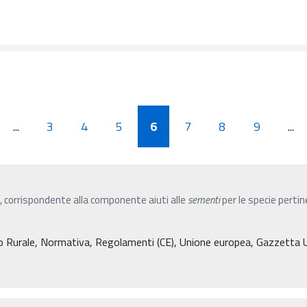
...
3
4
5
6
7
8
9
...
, corrispondente alla componente aiuti alle
sementi
per le specie pertin
ppo Rurale, Normativa, Regolamenti (CE), Unione europea, Gazzetta 