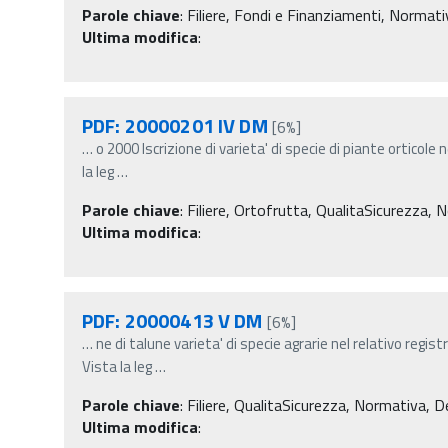
Parole chiave
:
Filiere, Fondi e Finanziamenti, Normativ
Ultima modifica
:
PDF: 20000201 IV DM
[6%]
…
o 2000 Iscrizione di varieta' di specie di piante orticole n
la leg
…
Parole chiave
:
Filiere, Ortofrutta, QualitaSicurezza, N
Ultima modifica
:
PDF: 20000413 V DM
[6%]
…
ne di talune varieta' di specie agrarie nel relativo regis
Vista la leg
…
Parole chiave
:
Filiere, QualitaSicurezza, Normativa, Dec
Ultima modifica
: