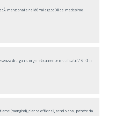
arietÃ menzionate nellâ€™allegato XII del medesimo
resenza di organismi geneticamente modificati; VISTO in
stiame (mangimi), piante officinali, semi oleosi, patate da