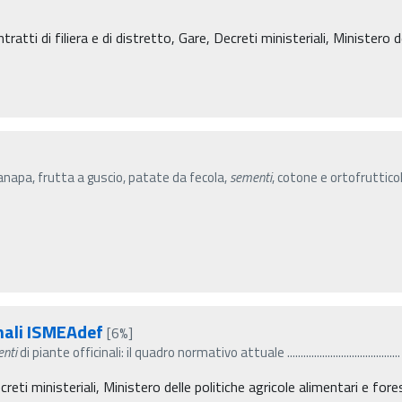
atti di filiera e di distretto, Gare, Decreti ministeriali, Ministero de
canapa, frutta a guscio, patate da fecola,
sementi
, cotone e ortofruttic
nali ISMEAdef
[6%]
nti
di piante officinali: il quadro normativo attuale ..........................................
creti ministeriali, Ministero delle politiche agricole alimentari e fore