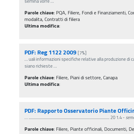
semina vorre
…
Parole chiave
:
PQA, Filiere, Fondi e Finanziamenti, Contr
modalita, Contratti di filiera
Ultima modifica
:
PDF: Reg 1122 2009
[7%]
…
uali informazioni specifiche relative alla produzione di 
siano richieste
…
Parole chiave
:
Filiere, Piani di settore, Canapa
Ultima modifica
:
PDF: Rapporto Osservatorio Piante Offici
…
.......................................................................................... 20 1.4 -
seme
Parole chiave
:
Filiere, Piante officinali, Documenti, De