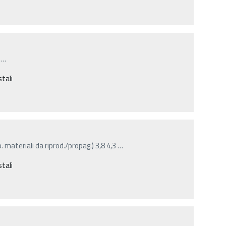
…
stali
p. materiali da riprod./propag.) 3,8 4,3
…
stali