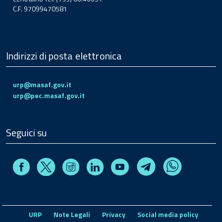
C.F. 97099470581
Indirizzi di posta elettronica
urp@masaf.gov.it
urp@pec.masaf.gov.it
Seguici su
Facebook
Instagram
Linkedin
Youtube
X
Telegram
Whatsapp
URP
Note Legali
Privacy
Social media policy