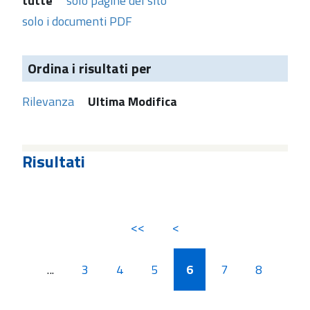
tutte
solo pagine del sito
solo i documenti PDF
Ordina i risultati per
Rilevanza
Ultima Modifica
Risultati
<<
<
...
3
4
5
6
7
8