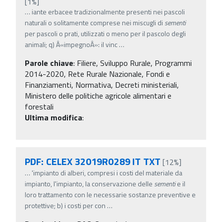
[1%]
…
iante erbacee tradizionalmente presenti nei pascoli
naturali o solitamente comprese nei miscugli di
sementi
per pascoli o prati, utilizzati o meno per il pascolo degli
animali; q) Â«impegnoÂ»: il vinc
…
Parole chiave
:
Filiere, Sviluppo Rurale, Programmi
2014-2020, Rete Rurale Nazionale, Fondi e
Finanziamenti, Normativa, Decreti ministeriali,
Ministero delle politiche agricole alimentari e
forestali
Ultima modifica
:
PDF: CELEX 32019R0289 IT TXT
[12%]
…
'impianto di alberi, compresi i costi del materiale da
impianto, l'impianto, la conservazione delle
sementi
e il
loro trattamento con le necessarie sostanze preventive e
protettive; b) i costi per con
…