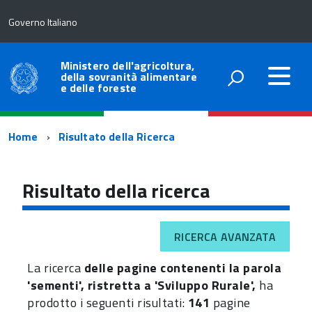
Governo Italiano
Ministero dell'agricoltura,
della sovranità alimentare
e delle foreste
Percorso
Home
Risultato della Ricerca
di
navigazione
Risultato della ricerca
RICERCA AVANZATA
La ricerca
delle pagine contenenti la parola
'sementi', ristretta a 'Sviluppo Rurale',
ha
prodotto i seguenti risultati:
141
pagine