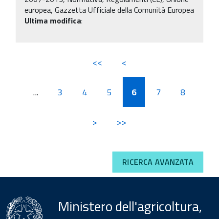
europea, Gazzetta Ufficiale della Comunità Europea
Ultima modifica
:
<<
<
...
3
4
5
6
7
8
>
>>
RICERCA AVANZATA
Ministero dell'agricoltura,