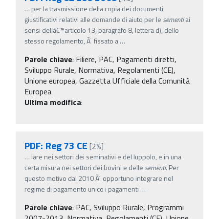
…
per la trasmissione della copia dei documenti
giustificativi relativi alle domande di aiuto per le
sementi
ai
sensi dellâ€™articolo 13, paragrafo 8, lettera d), dello
stesso regolamento, Ã¨ fissato a
…
Parole chiave
:
Filiere, PAC, Pagamenti diretti,
Sviluppo Rurale, Normativa, Regolamenti (CE),
Unione europea, Gazzetta Ufficiale della Comunità
Europea
Ultima modifica
:
PDF: Reg 73 CE
[2%]
…
lare nei settori dei seminativi e del luppolo, e in una
certa misura nei settori dei bovini e delle
sementi
. Per
questo motivo dal 2010 Ã¨ opportuno integrare nel
regime di pagamento unico i pagamenti
…
Parole chiave
:
PAC, Sviluppo Rurale, Programmi
2007-2013, Normativa, Regolamenti (CE), Unione