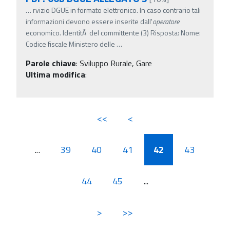
…
rvizio DGUE in formato elettronico. In caso contrario tali
informazioni devono essere inserite dall'
operatore
economico. IdentitÃ del committente (3) Risposta: Nome:
Codice fiscale Ministero delle
…
Parole chiave
:
Sviluppo Rurale, Gare
Ultima modifica
:
<<
<
...
39
40
41
42
43
44
45
...
>
>>