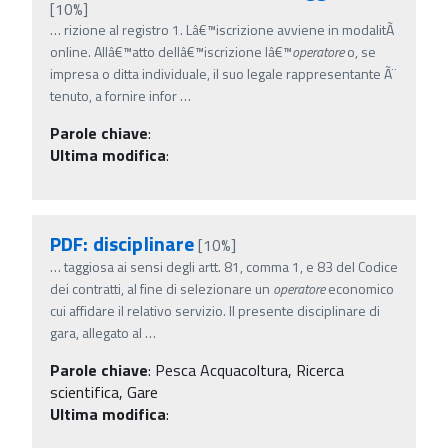
[10%]
…
rizione al registro 1. Lâ€™iscrizione avviene in modalitÃ
online. Allâ€™atto dellâ€™iscrizione lâ€™
operatore
o, se
impresa o ditta individuale, il suo legale rappresentante Ã¨
tenuto, a fornire infor
…
Parole chiave
:
Ultima modifica
:
PDF: disciplinare
[10%]
…
taggiosa ai sensi degli artt. 81, comma 1, e 83 del Codice
dei contratti, al fine di selezionare un
operatore
economico
cui affidare il relativo servizio. Il presente disciplinare di
gara, allegato al
…
Parole chiave
:
Pesca Acquacoltura, Ricerca
scientifica, Gare
Ultima modifica
: