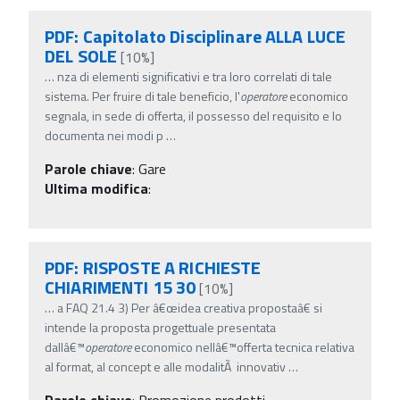
PDF: Capitolato Disciplinare ALLA LUCE
DEL SOLE
[10%]
…
nza di elementi significativi e tra loro correlati di tale
sistema. Per fruire di tale beneficio, l'
operatore
economico
segnala, in sede di offerta, il possesso del requisito e lo
documenta nei modi p
…
Parole chiave
:
Gare
Ultima modifica
:
PDF: RISPOSTE A RICHIESTE
CHIARIMENTI 15 30
[10%]
…
a FAQ 21.4 3) Per â€œidea creativa propostaâ€ si
intende la proposta progettuale presentata
dallâ€™
operatore
economico nellâ€™offerta tecnica relativa
al format, al concept e alle modalitÃ innovativ
…
Parole chiave
:
Promozione prodotti