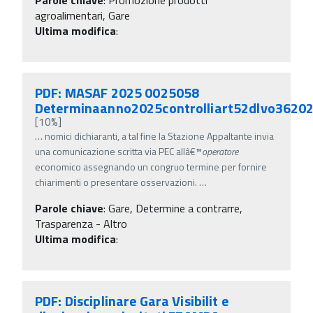
agroalimentari, Gare
Ultima modifica
:
PDF: MASAF 2025 0025058
Determinaanno2025controlliart52dlvo3620
[10%]
…
nomici dichiaranti, a tal fine la Stazione Appaltante invia
una comunicazione scritta via PEC allâ€™
operatore
economico assegnando un congruo termine per fornire
chiarimenti o presentare osservazioni.
…
Parole chiave
:
Gare, Determine a contrarre,
Trasparenza - Altro
Ultima modifica
:
PDF: Disciplinare Gara Visibilit e