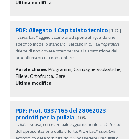
Ultima modifica
:
PDF: Allegato 1 Capitolato tecnico
[10%]
…
siva. Lâ€™aggiudicatario predispone al riguardo uno
specifico modello standard. Nel caso in cui lâ€™
operatore
ritiene di non dovere ottemperare alla sostituzione dei
prodotti riscontrati non conformi,
…
Parole chiave
:
Programmi, Campagne scolastiche,
Filiere, Ortofrutta, Gare
Ultima modifica
:
PDF: Prot. 0337165 del 28062023
prodotti per la pulizia
[10%]
…
V.A. esclusa, con eventuale aggiornamento allâ€™esito
della presentazione delle offerte. Art. 4 Lâ€™
operatore
economico della fornitura dovrÃ possedere i requisiti di