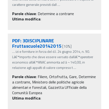
carattere generale previsti dall
…
Parole chiave
:
Determine a contrarre
Ultima modifica
:
PDF: 3DISCIPLINARE
Fruttascuole20142015
[10%]
…
izi e forniture in forza del d.l. 24 giugno 2014, n. 90.
Lâ€™importo che deve essere versato dallâ€™
operatore
economico allâ€™ANAC ammonta ad â‚¬ 140,00, in
relazione agli appalti di valore compreso t
…
Parole chiave
:
Filiere, Ortofrutta, Gare, Determine
a contrarre, Ministero delle politiche agricole
alimentari e forestali, Gazzetta Ufficiale della
Comunità Europea
Ultima modifica
: