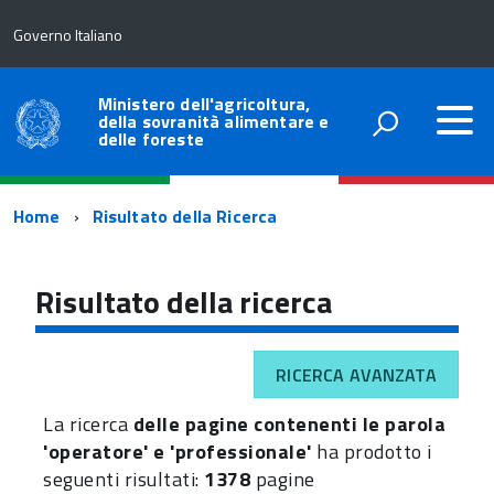
Governo Italiano
Ministero dell'agricoltura,
della sovranità alimentare e
delle foreste
Percorso
Home
Risultato della Ricerca
di
navigazione
Risultato della ricerca
RICERCA AVANZATA
La ricerca
delle pagine contenenti le parola
'operatore' e 'professionale'
ha prodotto i
seguenti risultati:
1378
pagine