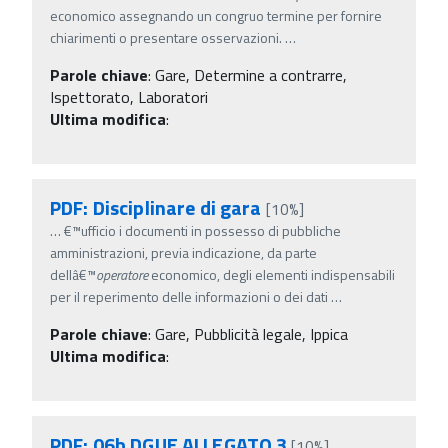
economico assegnando un congruo termine per fornire
chiarimenti o presentare osservazioni.
…
Parole chiave
:
Gare, Determine a contrarre,
Ispettorato, Laboratori
Ultima modifica
:
PDF: Disciplinare di gara
[10%]
…
€™ufficio i documenti in possesso di pubbliche
amministrazioni, previa indicazione, da parte
dellâ€™
operatore
economico, degli elementi indispensabili
per il reperimento delle informazioni o dei dati
…
Parole chiave
:
Gare, Pubblicità legale, Ippica
Ultima modifica
:
PDF: 06b DGUE ALLEGATO 3
[10%]