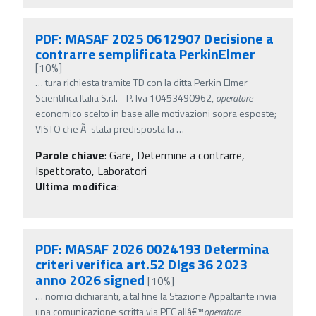
PDF: MASAF 2025 0612907 Decisione a
contrarre semplificata PerkinElmer
[10%]
…
tura richiesta tramite TD con la ditta Perkin Elmer
Scientifica Italia S.r.l. - P. Iva 10453490962,
operatore
economico scelto in base alle motivazioni sopra esposte;
VISTO che Ã¨ stata predisposta la
…
Parole chiave
:
Gare, Determine a contrarre,
Ispettorato, Laboratori
Ultima modifica
:
PDF: MASAF 2026 0024193 Determina
criteri verifica art.52 Dlgs 36 2023
anno 2026 signed
[10%]
…
nomici dichiaranti, a tal fine la Stazione Appaltante invia
una comunicazione scritta via PEC allâ€™
operatore