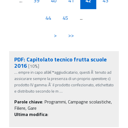
...
39
40
41
42
43
44
45
...
>
>>
PDF: Capitolato tecnico frutta scuole
2016
[10%]
…
empre in capo allâ€™aggiudicatario, questi Ã¨ tenuto ad
assicurare sempre la presenza di un proprio
operatore
; c)
prodotto IV gamma: Ã¨ il prodotto confezionato, etichettato
e distribuito secondo le m
…
Parole chiave
:
Programmi, Campagne scolastiche,
Filiere, Gare
Ultima modifica
: