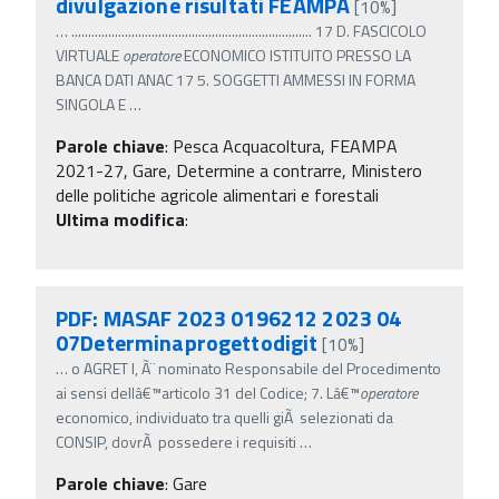
divulgazione risultati FEAMPA
[10%]
…
........................................................................ 17 D. FASCICOLO
VIRTUALE
operatore
ECONOMICO ISTITUITO PRESSO LA
BANCA DATI ANAC 17 5. SOGGETTI AMMESSI IN FORMA
SINGOLA E
…
Parole chiave
:
Pesca Acquacoltura, FEAMPA
2021-27, Gare, Determine a contrarre, Ministero
delle politiche agricole alimentari e forestali
Ultima modifica
:
PDF: MASAF 2023 0196212 2023 04
07Determinaprogettodigit
[10%]
…
o AGRET I, Ã¨ nominato Responsabile del Procedimento
ai sensi dellâ€™articolo 31 del Codice; 7. Lâ€™
operatore
economico, individuato tra quelli giÃ selezionati da
CONSIP, dovrÃ possedere i requisiti
…
Parole chiave
:
Gare