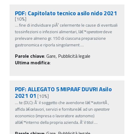
PDF: Capitolato tecnico asilo nido 2021
[10%]
…
fine di individuare piÃ¹ celermente le cause di eventuali
tossinfezioni o infezioni alimentari, lâ€™
operatore
deve
prelevare almeno gr. 150 di ciascuna preparazione
gastronomica e riporla singolarment
…
Parole chiave
:
Gare, Pubblicità legale
Ultima modifica
:
PDF: ALLEGATO 5 MIPAAF DUVRI Asilo
2021 01
[10%]
…
te (DLC): Ã¨ il soggetto che avendone lâ€™autoritÃ ,
affida â€œlavori, servizi e fornitureâ€ ad un
operatore
economico (impresa o lavoratore autonomo)
allâ€™interno della propria azienda. Ãˆ il titol
…
Parole chiave
:
Gare, Pubblicità legale