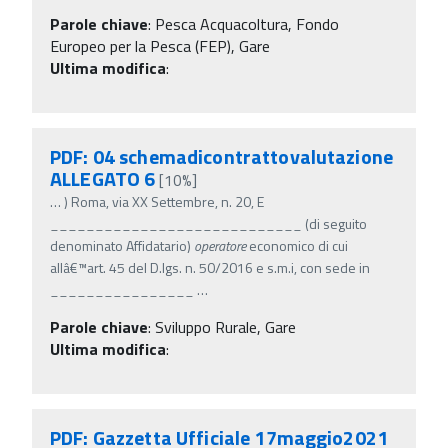
Parole chiave
:
Pesca Acquacoltura, Fondo
Europeo per la Pesca (FEP), Gare
Ultima modifica
:
PDF: 04 schemadicontrattovalutazione
ALLEGATO 6
[10%]
…
) Roma, via XX Settembre, n. 20, E
____________________________ (di seguito
denominato Affidatario)
operatore
economico di cui
allâ€™art. 45 del D.lgs. n. 50/2016 e s.m.i, con sede in
________________
…
Parole chiave
:
Sviluppo Rurale, Gare
Ultima modifica
:
PDF: Gazzetta Ufficiale 17maggio2021