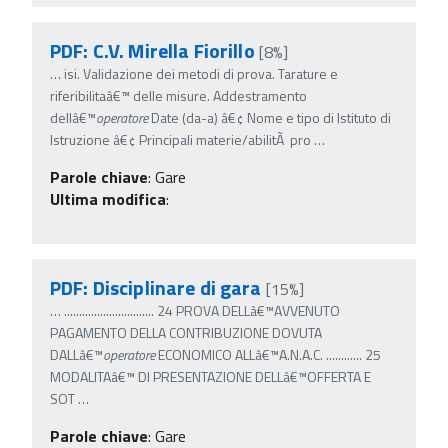
PDF: C.V. Mirella Fiorillo
[8%]
…
isi. Validazione dei metodi di prova. Tarature e
riferibilitaâ€™ delle misure. Addestramento
dellâ€™
operatore
Date (da-a) â€¢ Nome e tipo di Istituto di
Istruzione â€¢ Principali materie/abilitÃ pro
…
Parole chiave
:
Gare
Ultima modifica
:
PDF: Disciplinare di gara
[15%]
…
.............................. 24 PROVA DELLâ€™AVVENUTO
PAGAMENTO DELLA CONTRIBUZIONE DOVUTA
DALLâ€™
operatore
ECONOMICO ALLâ€™A.N.A.C. ............ 25
MODALITAâ€™ DI PRESENTAZIONE DELLâ€™OFFERTA E
SOT
…
Parole chiave
:
Gare