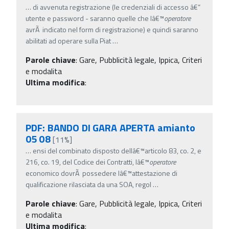
…
di avvenuta registrazione (le credenziali di accesso â€“
utente e password - saranno quelle che lâ€™
operatore
avrÃ indicato nel form di registrazione) e quindi saranno
abilitati ad operare sulla Piat
…
Parole chiave
:
Gare, Pubblicità legale, Ippica, Criteri
e modalita
Ultima modifica
:
PDF: BANDO DI GARA APERTA amianto
05 08
[11%]
…
ensi del combinato disposto dellâ€™articolo 83, co. 2, e
216, co. 19, del Codice dei Contratti, lâ€™
operatore
economico dovrÃ possedere lâ€™attestazione di
qualificazione rilasciata da una SOA, regol
…
Parole chiave
:
Gare, Pubblicità legale, Ippica, Criteri
e modalita
Ultima modifica
: