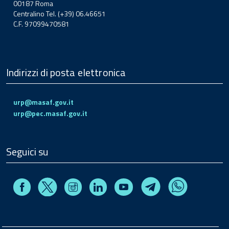
00187 Roma
Centralino Tel. (+39) 06.46651
C.F. 97099470581
Indirizzi di posta elettronica
urp@masaf.gov.it
urp@pec.masaf.gov.it
Seguici su
Facebook
Instagram
Linkedin
Youtube
X
Telegram
Whatsapp