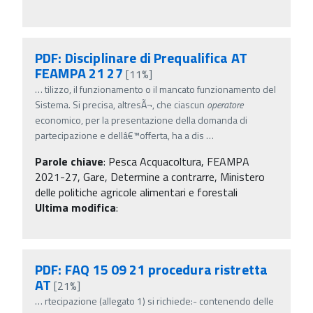
PDF: Disciplinare di Prequalifica AT
FEAMPA 21 27
[11%]
…
tilizzo, il funzionamento o il mancato funzionamento del
Sistema. Si precisa, altresÃ¬, che ciascun
operatore
economico, per la presentazione della domanda di
partecipazione e dellâ€™offerta, ha a dis
…
Parole chiave
:
Pesca Acquacoltura, FEAMPA
2021-27, Gare, Determine a contrarre, Ministero
delle politiche agricole alimentari e forestali
Ultima modifica
:
PDF: FAQ 15 09 21 procedura ristretta
AT
[21%]
…
rtecipazione (allegato 1) si richiede:- contenendo delle