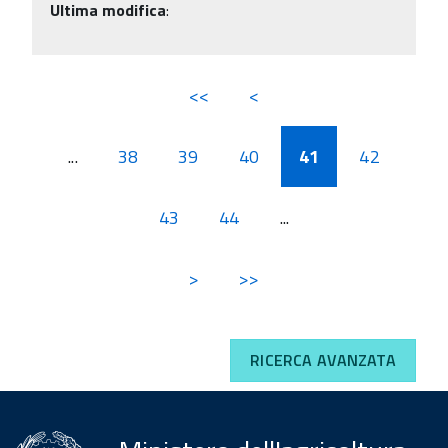
Ultima modifica
:
<<
<
...
38
39
40
41
42
43
44
...
>
>>
RICERCA AVANZATA