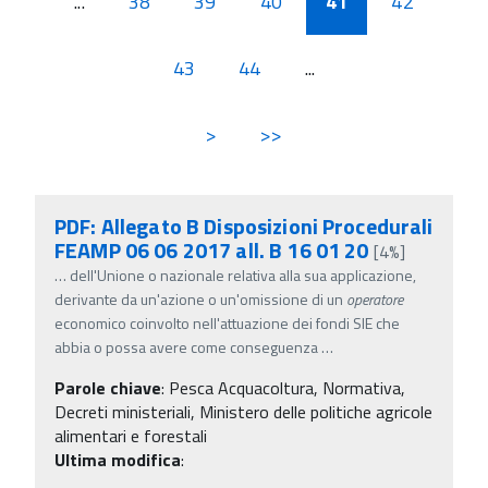
...
38
39
40
41
42
43
44
...
>
>>
PDF: Allegato B Disposizioni Procedurali
FEAMP 06 06 2017 all. B 16 01 20
[4%]
…
dell'Unione o nazionale relativa alla sua applicazione,
derivante da un'azione o un'omissione di un
operatore
economico coinvolto nell'attuazione dei fondi SIE che
abbia o possa avere come conseguenza
…
Parole chiave
:
Pesca Acquacoltura, Normativa,
Decreti ministeriali, Ministero delle politiche agricole
alimentari e forestali
Ultima modifica
: