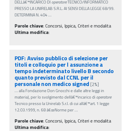
DELLâ€™INCARICO DI
operatore
TECNICO/INFORMATICO
PRESSO LA UNIRELAB S.R.L. AI SENSI DELLA LEGGE 68/99.
DETERMINA N. 404
…
Parole chiave
:
Concorsi, Ippica, Criteri e modalita
Ultima modifica
:
PDF: Avviso pubblico di selezione per
titoli e colloquio per l assunzione a
tempo indeterminato livello B secondo
quanto previsto dal CCNL per il
personale non medico signed
[2%]
…
alla Fondazione Don Gnocchi e dalle altre leggi in
materia), per lo svolgimento dellâ€™incarico di
operatore
Tecnico presso la Unirelab S.r.l. di cui allâ€™art. 1 legge
12.03.1999, n. 68 â€œNorme per
…
Parole chiave
:
Concorsi, Ippica, Criteri e modalita
Ultima modifica
: