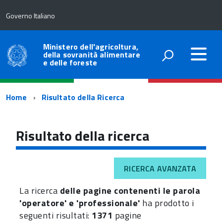
Governo Italiano
Ministero dell'agricoltura,
della sovranità alimentare
e delle foreste
Percorso
Home
Risultato della Ricerca
di
navigazione
Risultato della ricerca
RICERCA AVANZATA
La ricerca
delle pagine contenenti le parola
'operatore' e 'professionale'
ha prodotto i
seguenti risultati:
1371
pagine