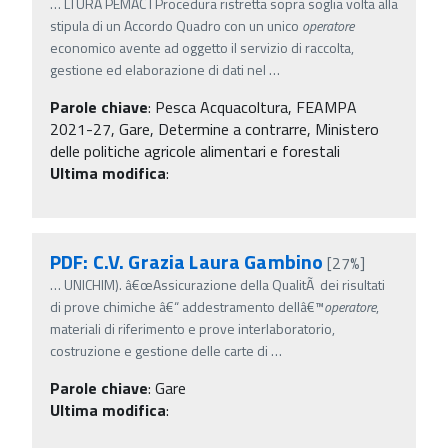
…
LTURA PEMAC I Procedura ristretta sopra soglia volta alla
stipula di un Accordo Quadro con un unico
operatore
economico avente ad oggetto il servizio di raccolta,
gestione ed elaborazione di dati nel
…
Parole chiave
:
Pesca Acquacoltura, FEAMPA
2021-27, Gare, Determine a contrarre, Ministero
delle politiche agricole alimentari e forestali
Ultima modifica
:
PDF: C.V. Grazia Laura Gambino
[27%]
…
UNICHIM). â€œAssicurazione della QualitÃ dei risultati
di prove chimiche â€“ addestramento dellâ€™
operatore
,
materiali di riferimento e prove interlaboratorio,
costruzione e gestione delle carte di
…
Parole chiave
:
Gare
Ultima modifica
: