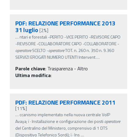
PDF: RELAZIONE PERFORMANCE 2013
31 luglio
[2%]
…
ntari e forestali -PERITO -VICE PERITO -REVISORE CAPO
-REVISORE -COLLABORATORE CAPO -COLLABORATORE -
operatore
SCELTO -
operatore
TOT. n. 260 n. 350 n. 9.360
SERVIZI EROGATI NUMERO UTENTI Intervent
…
Parole chiave
:
Trasparenza - Altro
Ultima modifica
:
PDF: RELAZIONE PERFORMANCE 2011
[11%]
…
ccanismo implementato nella nuova centrale VoIP
Avaya; ï‚· Installazione e configurazione dei posti
operatore
del Centralino del Ministero, comprensivo di 1 DTS
(Dispositivo Telefonico Sordi); ï‚· Ins
…