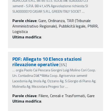
AGRICOLA S.R.L. 84 85 S.I.S. SOCIETÃ€ SLA0000123
sementi
- S.P.A. 88 41,49% Agevolazione richiesta SI
SLA0000070 CASAR S.R.L. GREEN ITALY SOCIET
…
Parole chiave
:
Gare, Ordinanza, TAR (Tribunale
Amministrativo Regionale), Pubblicità legale, PNRR,
Logistica
Ultima modifica
:
PDF: Allegato 10 Elenco stazioni
rilevazione operative
[6%]
…
orgia Paolo Cai Pescara Giorgini Luigi Molino Cori Coop.
Un. Contadina Dâ€™Alitta Coop. Agriservice
sementi
Lacedonia Ag. Imola Ag. Ozzano Ag. S.Giorgio di Piano Ag.
Molinella Ag. Mezzolara Progeo Scr
…
Parole chiave
:
Filiere, Cereali e Trasformati, Gare
Ultima modifica
: