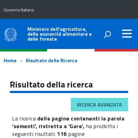
Governo Italiano
Ministero dell'agricoltura,
della sovranità alimentare e
delle foreste
Percorso
Home
Risultato della Ricerca
di
navigazione
Risultato della ricerca
RICERCA AVANZATA
La ricerca
delle pagine contenenti la parola
'sementi', ristretta a 'Gare',
ha prodotto i
seguenti risultati:
116
pagine