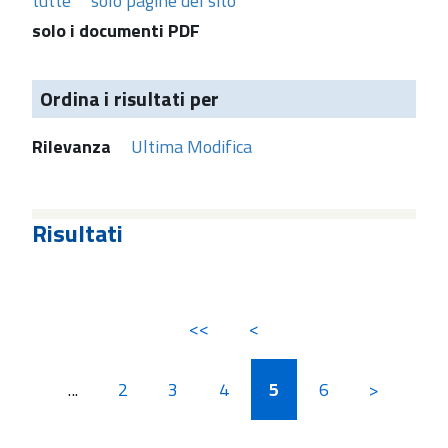
tutte
solo pagine del sito
solo i documenti PDF
Ordina i risultati per
Rilevanza
Ultima Modifica
Risultati
<<
<
...
2
3
4
5
6
>