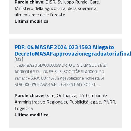
Parole chiave
:
DISR, Sviluppo Rurale, Gare,
Ministero della agricoltura, della sovranità
alimentare e delle foreste
Ultima modifica
:
PDF: 04 MASAF 2024 0231593 Allegato
DecretoMASAFapprovazionegraduatoriafina
[8%]
…
8.648.420 SLA0000058 ORTO DI SICILIA SOCIETÃ€
AGRICOLA S.R.L. 84 85 S.I.S. SOCIETÃ€ SLA0000123
sementi
- S.P.A. 88 41,49% Agevolazione richiesta SI
SLA0000070 CASAR S.R.L. GREEN ITALY SOCIET
…
Parole chiave
:
Gare, Ordinanza, TAR (Tribunale
Amministrativo Regionale), Pubblicità legale, PNRR,
Logistica
Ultima modifica
: