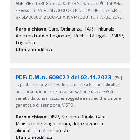
AGRI VIESTI SRL 85 SLA0000123 S.I.S. SOCIETÃ€ ITALIANA
sementi
- S.P.A. 86 SLA0000030 NINO CASTIGLIONE S.R.L.
87 SLA0000012 COOPERATIVA PRODUTTORI ARBOREA
…
Parole chiave
:
Gare, Ordinanza, TAR (Tribunale
Amministrativo Regionale), Pubblicità legale, PNRR,
Logistica
Ultima modifica
:
PDF: D.M. n. 609022 del 02.11.2023
[7%]
…
pubblici impegnati, esclusivamente a fini moltiplicativi,
nella produzione e nella conservazione di
sementi
di
varietÃ da conservazione soggette a rischio di erosione
genetica o di estinzione; VISTO
…
Parole chiave
:
DISR, Sviluppo Rurale, Gare,
Ministero della agricoltura, della sovranità
alimentare e delle foreste
Ultima modifica
: