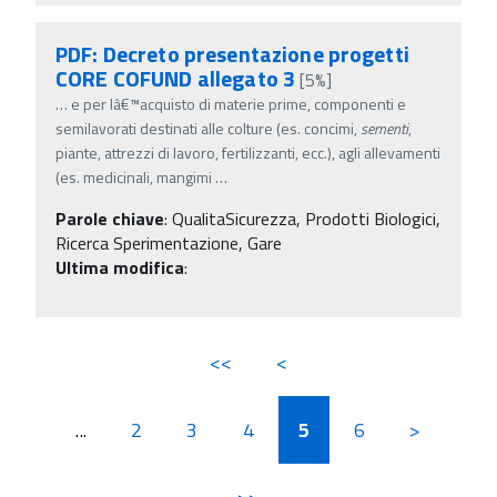
PDF: Decreto presentazione progetti
CORE COFUND allegato 3
[5%]
…
e per lâ€™acquisto di materie prime, componenti e
semilavorati destinati alle colture (es. concimi,
sementi
,
piante, attrezzi di lavoro, fertilizzanti, ecc.), agli allevamenti
(es. medicinali, mangimi
…
Parole chiave
:
QualitaSicurezza, Prodotti Biologici,
Ricerca Sperimentazione, Gare
Ultima modifica
:
<<
<
...
2
3
4
5
6
>