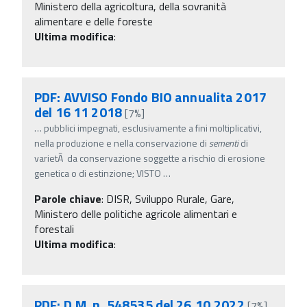
Ministero della agricoltura, della sovranità
alimentare e delle foreste
Ultima modifica
:
PDF: AVVISO Fondo BIO annualita 2017
del 16 11 2018
[7%]
…
pubblici impegnati, esclusivamente a fini moltiplicativi,
nella produzione e nella conservazione di
sementi
di
varietÃ da conservazione soggette a rischio di erosione
genetica o di estinzione; VISTO
…
Parole chiave
:
DISR, Sviluppo Rurale, Gare,
Ministero delle politiche agricole alimentari e
forestali
Ultima modifica
:
PDF: D.M. n. 548535 del 26.10.2022
[7%]