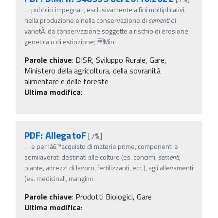
…
pubblici impegnati, esclusivamente a fini moltiplicativi,
nella produzione e nella conservazione di
sementi
di
varietÃ da conservazione soggette a rischio di erosione
genetica o di estinzione; Mini
…
Parole chiave
:
DISR, Sviluppo Rurale, Gare,
Ministero della agricoltura, della sovranità
alimentare e delle foreste
Ultima modifica
:
PDF: AllegatoF
[7%]
…
e per lâ€™acquisto di materie prime, componenti e
semilavorati destinati alle colture (es. concimi,
sementi
,
piante, attrezzi di lavoro, fertilizzanti, ecc.), agli allevamenti
(es. medicinali, mangimi
…
Parole chiave
:
Prodotti Biologici, Gare
Ultima modifica
: