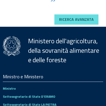
>>
RICERCA AVANZATA
Ministero dell'agricoltura,
della sovranità alimentare
e delle foreste
Menu
Footer
Ministro e Ministero
Ministro
Sottosegretario di Stato D'ERAMO
Sottosegretario di Stato LA PIETRA