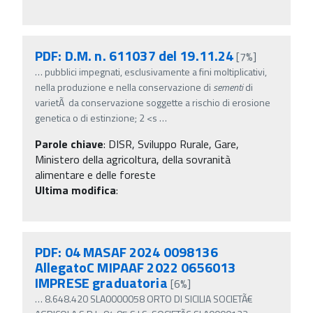
PDF: D.M. n. 611037 del 19.11.24
[7%]
…
pubblici impegnati, esclusivamente a fini moltiplicativi,
nella produzione e nella conservazione di
sementi
di
varietÃ da conservazione soggette a rischio di erosione
genetica o di estinzione; 2 <s
…
Parole chiave
:
DISR, Sviluppo Rurale, Gare,
Ministero della agricoltura, della sovranità
alimentare e delle foreste
Ultima modifica
:
PDF: 04 MASAF 2024 0098136
AllegatoC MIPAAF 2022 0656013
IMPRESE graduatoria
[6%]
…
8.648.420 SLA0000058 ORTO DI SICILIA SOCIETÃ€