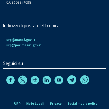
C.F. 97099470581
Indirizzi di posta elettronica
urp@masaf.gov.it
urp@pec.masaf.gov.it
Seguici su
Facebook
Instagram
Linkedin
Youtube
X
Telegram
Whatsapp
URP
Note Legali
Privacy
Social media policy