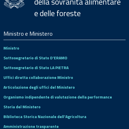
della sovranità alimentare
e delle foreste
Menu
Footer
Ministro e Ministero
Ministro
Sottosegretario di Stato D'ERAMO
Sottosegretario di Stato LA PIETRA
Uffici diretta collaborazione Ministro
Articolazione degli uffici del Ministero
Organismo indipendente di valutazione della performance
Storia del Ministero
Biblioteca Storica Nazionale dell'Agricoltura
Amministrazione trasparente