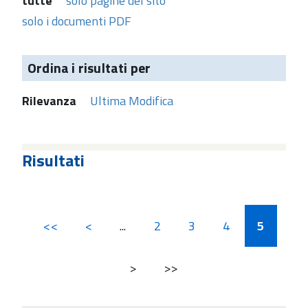
tutte
solo pagine del sito
solo i documenti PDF
Ordina i risultati per
Rilevanza
Ultima Modifica
Risultati
<<
<
...
2
3
4
5
>
>>