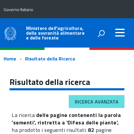
Governo Italiano
Ministero dell'agricoltura,
della sovranità alimentare
e delle foreste
Percorso
Home
Risultato della Ricerca
di
navigazione
Risultato della ricerca
RICERCA AVANZATA
La ricerca
delle pagine contenenti la parola
'sementi', ristretta a 'Difesa delle piante',
ha prodotto i seguenti risultati:
82
pagine