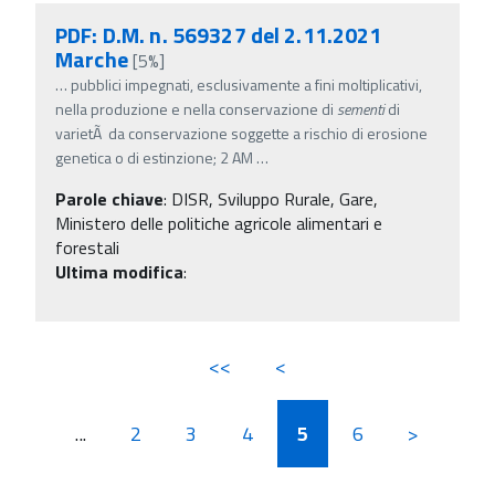
PDF: D.M. n. 569327 del 2.11.2021
Marche
[5%]
…
pubblici impegnati, esclusivamente a fini moltiplicativi,
nella produzione e nella conservazione di
sementi
di
varietÃ da conservazione soggette a rischio di erosione
genetica o di estinzione; 2 AM
…
Parole chiave
:
DISR, Sviluppo Rurale, Gare,
Ministero delle politiche agricole alimentari e
forestali
Ultima modifica
:
<<
<
...
2
3
4
5
6
>