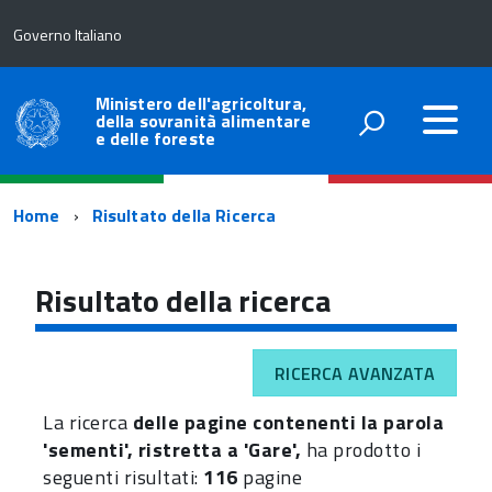
Governo Italiano
Ministero dell'agricoltura,
della sovranità alimentare
e delle foreste
Percorso
Home
Risultato della Ricerca
di
navigazione
Risultato della ricerca
RICERCA AVANZATA
La ricerca
delle pagine contenenti la parola
'sementi', ristretta a 'Gare',
ha prodotto i
seguenti risultati:
116
pagine