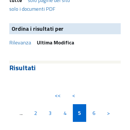
tutte
solo pagine del sito
solo i documenti PDF
Ordina i risultati per
Rilevanza
Ultima Modifica
Risultati
<<
<
...
2
3
4
5
6
>