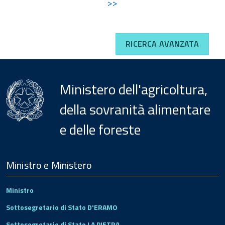
>>
RICERCA AVANZATA
Ministero dell'agricoltura,
della sovranità alimentare
e delle foreste
Menu
Footer
Ministro e Ministero
Ministro
Sottosegretario di Stato D'ERAMO
Sottosegretario di Stato LA PIETRA