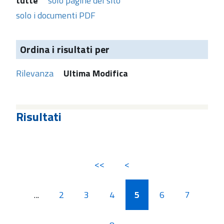
tutte
solo pagine del sito
solo i documenti PDF
Ordina i risultati per
Rilevanza
Ultima Modifica
Risultati
<<
<
...
2
3
4
5
6
7