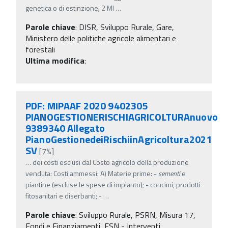
genetica o di estinzione; 2 MI
…
Parole chiave
:
DISR, Sviluppo Rurale, Gare,
Ministero delle politiche agricole alimentari e
forestali
Ultima modifica
:
PDF: MIPAAF 2020 9402305
PIANOGESTIONERISCHIAGRICOLTURAnuovo
9389340 Allegato
PianoGestionedeiRischiinAgricoltura2021
SV
[7%]
…
dei costi esclusi dal Costo agricolo della produzione
venduta: Costi ammessi: A) Materie prime: -
sementi
e
piantine (escluse le spese di impianto); - concimi, prodotti
fitosanitari e diserbanti; -
…
Parole chiave
:
Sviluppo Rurale, PSRN, Misura 17,
Fondi e Finanziamenti, FSN - Interventi