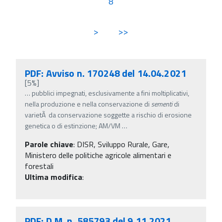
8
>
>>
PDF: Avviso n. 170248 del 14.04.2021
[5%]
…
pubblici impegnati, esclusivamente a fini moltiplicativi,
nella produzione e nella conservazione di
sementi
di
varietÃ da conservazione soggette a rischio di erosione
genetica o di estinzione; AM/VM
…
Parole chiave
:
DISR, Sviluppo Rurale, Gare,
Ministero delle politiche agricole alimentari e
forestali
Ultima modifica
:
PDF: D.M. n. 585793 del 9.11.2021