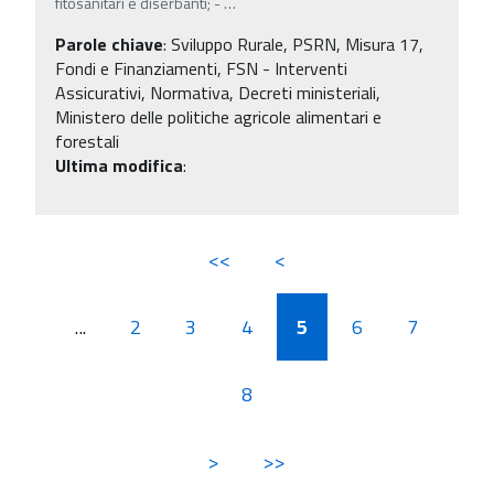
fitosanitari e diserbanti; -
…
Parole chiave
:
Sviluppo Rurale, PSRN, Misura 17,
Fondi e Finanziamenti, FSN - Interventi
Assicurativi, Normativa, Decreti ministeriali,
Ministero delle politiche agricole alimentari e
forestali
Ultima modifica
:
<<
<
...
2
3
4
5
6
7
8
>
>>