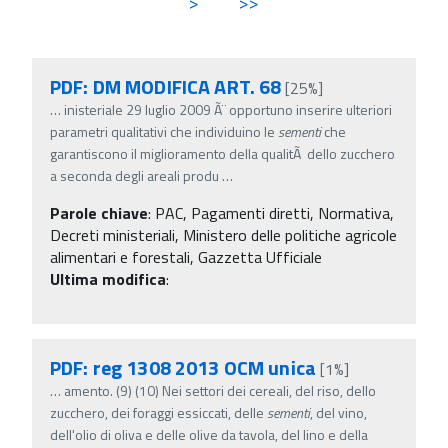
>
>>
PDF: DM MODIFICA ART. 68
[25%]
…
inisteriale 29 luglio 2009 Ã¨ opportuno inserire ulteriori
parametri qualitativi che individuino le
sementi
che
garantiscono il miglioramento della qualitÃ dello zucchero
a seconda degli areali produ
…
Parole chiave
:
PAC, Pagamenti diretti, Normativa,
Decreti ministeriali, Ministero delle politiche agricole
alimentari e forestali, Gazzetta Ufficiale
Ultima modifica
:
PDF: reg 1308 2013 OCM unica
[1%]
…
amento. (9) (10) Nei settori dei cereali, del riso, dello
zucchero, dei foraggi essiccati, delle
sementi
, del vino,
dell'olio di oliva e delle olive da tavola, del lino e della