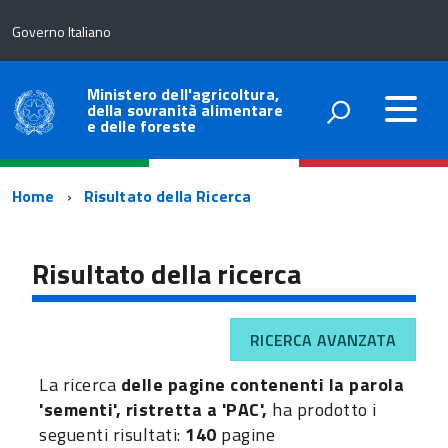
Governo Italiano
Ministero dell'agricoltura,
della sovranità alimentare
e delle foreste
Percorso
Home
Risultato della Ricerca
di
navigazione
Risultato della ricerca
RICERCA AVANZATA
La ricerca
delle pagine contenenti la parola
'sementi', ristretta a 'PAC',
ha prodotto i
seguenti risultati:
140
pagine