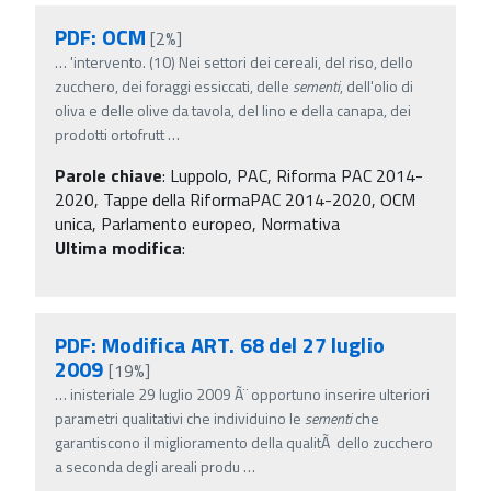
PDF: OCM
[2%]
…
'intervento. (10) Nei settori dei cereali, del riso, dello
zucchero, dei foraggi essiccati, delle
sementi
, dell'olio di
oliva e delle olive da tavola, del lino e della canapa, dei
prodotti ortofrutt
…
Parole chiave
:
Luppolo, PAC, Riforma PAC 2014-
2020, Tappe della RiformaPAC 2014-2020, OCM
unica, Parlamento europeo, Normativa
Ultima modifica
:
PDF: Modifica ART. 68 del 27 luglio
2009
[19%]
…
inisteriale 29 luglio 2009 Ã¨ opportuno inserire ulteriori
parametri qualitativi che individuino le
sementi
che
garantiscono il miglioramento della qualitÃ dello zucchero
a seconda degli areali produ
…