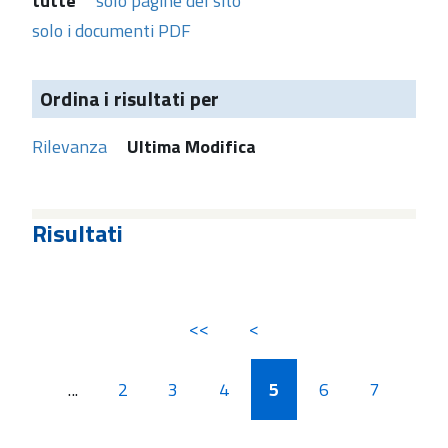
tutte
solo pagine del sito
solo i documenti PDF
Ordina i risultati per
Rilevanza
Ultima Modifica
Risultati
<<
<
...
2
3
4
5
6
7