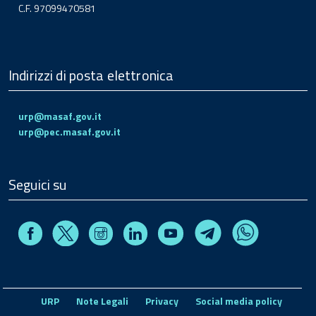
C.F. 97099470581
Indirizzi di posta elettronica
urp@masaf.gov.it
urp@pec.masaf.gov.it
Seguici su
Facebook
Instagram
Linkedin
Youtube
X
Telegram
Whatsapp
URP
Note Legali
Privacy
Social media policy