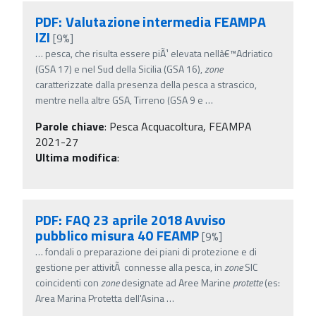
PDF: Valutazione intermedia FEAMPA
IZI
[9%]
…
pesca, che risulta essere piÃ¹ elevata nellâ€™Adriatico
(GSA 17) e nel Sud della Sicilia (GSA 16),
zone
caratterizzate dalla presenza della pesca a strascico,
mentre nella altre GSA, Tirreno (GSA 9 e
…
Parole chiave
:
Pesca Acquacoltura, FEAMPA
2021-27
Ultima modifica
:
PDF: FAQ 23 aprile 2018 Avviso
pubblico misura 40 FEAMP
[9%]
…
fondali o preparazione dei piani di protezione e di
gestione per attivitÃ connesse alla pesca, in
zone
SIC
coincidenti con
zone
designate ad Aree Marine
protette
(es:
Area Marina Protetta dell'Asina
…