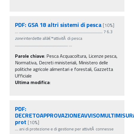
PDF: GSA 18 altri sistemi di pesca
[10%]
…
............................................................................................. 7 6.3
zone
interdette allâ€™attivitÃ di pesca
...........................................................
…
Parole chiave
:
Pesca Acquacoltura, Licenze pesca,
Normativa, Decreti ministeriali, Ministero delle
politiche agricole alimentari e forestali, Gazzetta
Ufficiale
Ultima modifica
:
PDF:
DECRETOAPPROVAZIONEAVVISOMULTIMISUR
prot
[10%]
…
ani di protezione e di gestione per attivitÃ connesse