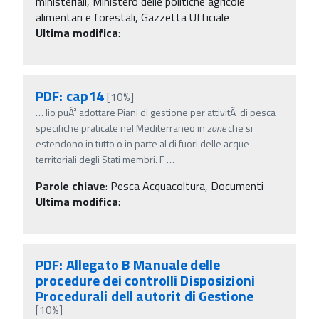
ministeriali, Ministero delle politiche agricole
alimentari e forestali, Gazzetta Ufficiale
Ultima modifica
:
PDF: cap14
[10%]
…
lio puÃ² adottare Piani di gestione per attivitÃ di pesca
specifiche praticate nel Mediterraneo in
zone
che si
estendono in tutto o in parte al di fuori delle acque
territoriali degli Stati membri. F
…
Parole chiave
:
Pesca Acquacoltura, Documenti
Ultima modifica
:
PDF: Allegato B Manuale delle
procedure dei controlli Disposizioni
Procedurali dell autorit di Gestione
[10%]