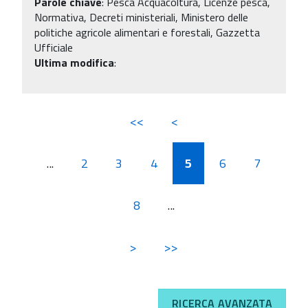
Parole chiave
:
Pesca Acquacoltura, Licenze pesca,
Normativa, Decreti ministeriali, Ministero delle
politiche agricole alimentari e forestali, Gazzetta
Ufficiale
Ultima modifica
:
<<
<
...
2
3
4
5
6
7
8
...
>
>>
RICERCA AVANZATA