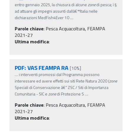
entro gennaio 2025, la chiusura di alcune
zone
di pesca; ï‚§
ad attuare gli impegni assunti dallâ€™Italia nelle
dichiarazioni MedFish4Ever 10
…
Parole chiave
:
Pesca Acquacoltura, FEAMPA
2021-27
Ultima modifica
:
PDF: VAS FEAMPA RA
[10%]
…
i interventi promossi dal Programma possono
interessare ed avere effetti sui siti Rete Natura 2020 (
zone
Speciali di Conservazione â€“ ZSC / Siti di Importanza
Comunitaria - SIC e
zone
di Protezione S
…
Parole chiave
:
Pesca Acquacoltura, FEAMPA
2021-27
Ultima modifica
: