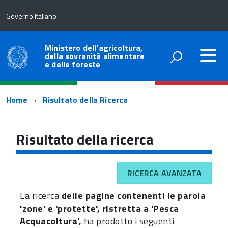
Governo Italiano
Ministero dell'agricoltura,
della sovranità alimentare
e delle foreste
Percorso
Home
Risultato della Ricerca
di
navigazione
Risultato della ricerca
RICERCA AVANZATA
La ricerca
delle pagine contenenti le parola
'zone' e 'protette', ristretta a 'Pesca
Acquacoltura',
ha prodotto i seguenti