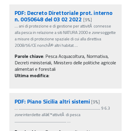
PDF: Decreto Direttoriale prot. interno
n. 0050648 del 03 02 2022
[9%]
…
ani di protezione e di gestione per attivitÃ connesse
alla pesca in relazione a siti NATURA 2000 e
zone
soggette
a misure di protezione spaziale di cui alla direttiva
2008/56/CE nonchÃ© altri habitat
…
Parole chiave
:
Pesca Acquacoltura, Normativa,
Decreti ministeriali, Ministero delle politiche agricole
alimentari e forestali
Ultima modifica
:
PDF: Piano Sicilia altri sistemi
[9%]
…
............................................................................................. 9 6.3
zone
interdette allâ€™attivitÃ di pesca
...........................................................
…