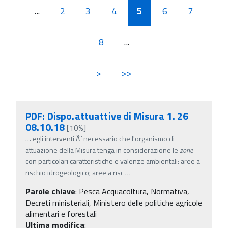
...
2
3
4
5
6
7
8
...
>
>>
PDF: Dispo.attuattive di Misura 1. 26
08.10.18
[10%]
…
egli interventi Ã¨ necessario che l'organismo di
attuazione della Misura tenga in considerazione le
zone
con particolari caratteristiche e valenze ambientali: aree a
rischio idrogeologico; aree a risc
…
Parole chiave
:
Pesca Acquacoltura, Normativa,
Decreti ministeriali, Ministero delle politiche agricole
alimentari e forestali
Ultima modifica
: