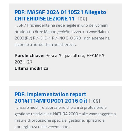
PDF: MASAF 2024 0110521 Allegato
CRITERIDISELEZIONE11
[10%]
…
SR7 Il richiedente ha sede legale in uno dei Comuni
ricadenti in Aree Marine
protette
, ovvero in
zone
Natura
2000 (R7) R7=SI C=1 R7=NO C=0 SR8 Il richiedente ha
lavorato a bordo di un pescherecc
…
Parole chiave
:
Pesca Acquacoltura, FEAMPA
2021-27
Ultima modifica
:
PDF: Implementation report
2014IT14MFOP001 2016 0 it
[10%]
…
fissi o mobili, elaborazione di piani di protezione e
gestione relativi ai siti NATURA 2000 e alle
zone
soggette a
misure di protezione speciale, gestione, ripristino e
sorveglianza delle
zone
marine
…