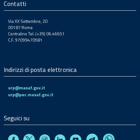
Contatti
Via XX Settembre, 20
00187 Roma
Centralino Tel. (+39) 06.46651
C.F. 97099470581
Indirizzi di posta elettronica
urp@masaf.gov.it
urp@pec.masaf.gov.it
Seguici su
Facebook
Instagram
Linkedin
Youtube
X
Telegram
Whatsapp