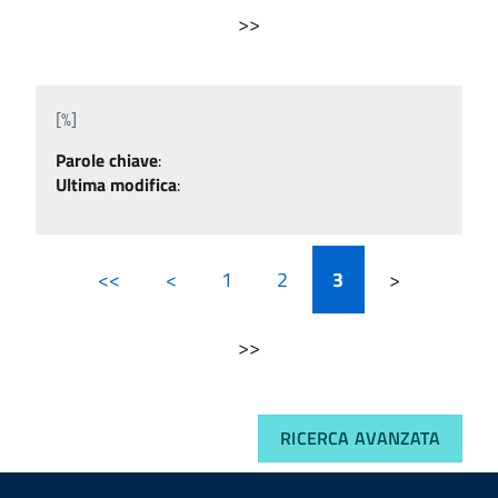
>>
[%]
Parole chiave
:
Ultima modifica
:
<<
<
1
2
3
>
>>
RICERCA AVANZATA