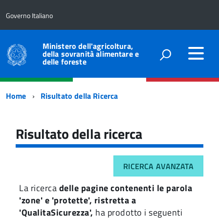
Governo Italiano
Ministero dell'agricoltura,
della sovranità alimentare e
delle foreste
Percorso
Home
Risultato della Ricerca
di
navigazione
Risultato della ricerca
RICERCA AVANZATA
La ricerca
delle pagine contenenti le parola
'zone' e 'protette', ristretta a
'QualitaSicurezza',
ha prodotto i seguenti