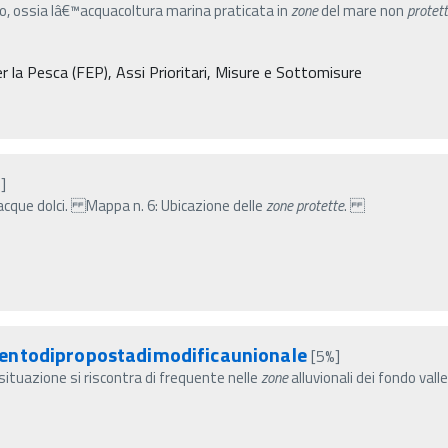
o, ossia lâ€™acquacoltura marina praticata in
zone
del mare non
protet
la Pesca (FEP), Assi Prioritari, Misure e Sottomisure
]
™acque dolci. Mappa n. 6: Ubicazione delle
zone
protette
.
entodipropostadimodificaunionale
[5%]
 situazione si riscontra di frequente nelle
zone
alluvionali dei fondo valle