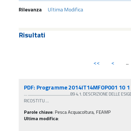
Rilevanza
Ultima Modifica
Risultati
<<
<
...
PDF: Programme 2014IT14MFOP001 10 1 
…
................................................89 4.1. DESCRIZIONE D
RICOSTITU
…
Parole chiave
:
Pesca Acquacoltura, FEAMP
Ultima modifica
: