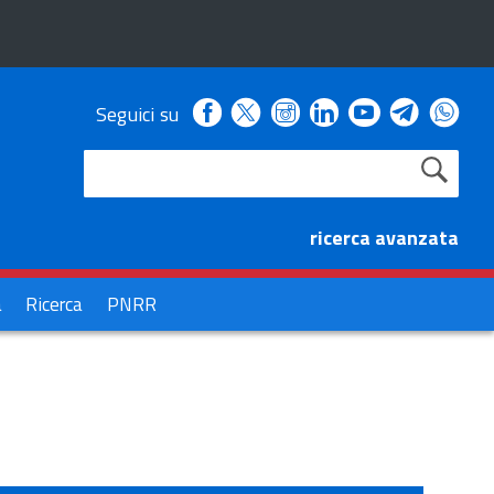
Facebook
Instagram
Linkedin
Youtube
Seguici su
X
Telegra
Wha
ricerca avanzata
à
Ricerca
PNRR