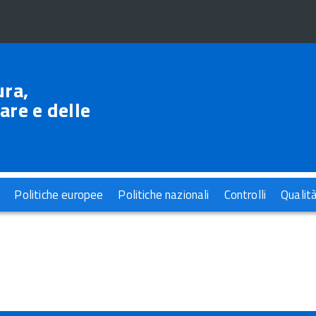
ura,
are e delle
Politiche europee
Politiche nazionali
Controlli
Qualit