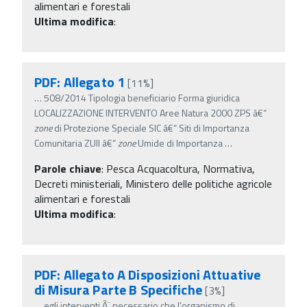
alimentari e forestali
Ultima modifica
:
PDF: Allegato 1
[11%]
…
508/2014 Tipologia beneficiario Forma giuridica
LOCALIZZAZIONE INTERVENTO Aree Natura 2000 ZPS â€“
zone
di Protezione Speciale SIC â€“ Siti di Importanza
Comunitaria ZUII â€“
zone
Umide di Importanza
…
Parole chiave
:
Pesca Acquacoltura, Normativa,
Decreti ministeriali, Ministero delle politiche agricole
alimentari e forestali
Ultima modifica
:
PDF: Allegato A Disposizioni Attuative
di Misura Parte B Specifiche
[3%]
…
egli interventi Ã¨ necessario che l'organismo di