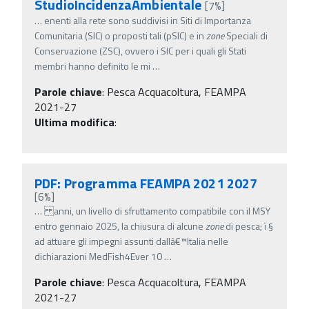
StudioIncidenzaAmbientale
[7%]
…
enenti alla rete sono suddivisi in Siti di Importanza
Comunitaria (SIC) o proposti tali (pSIC) e in
zone
Speciali di
Conservazione (ZSC), ovvero i SIC per i quali gli Stati
membri hanno definito le mi
…
Parole chiave
:
Pesca Acquacoltura, FEAMPA
2021-27
Ultima modifica
:
PDF: Programma FEAMPA 2021 2027
[6%]
…
anni, un livello di sfruttamento compatibile con il MSY
entro gennaio 2025, la chiusura di alcune
zone
di pesca; ï‚§
ad attuare gli impegni assunti dallâ€™Italia nelle
dichiarazioni MedFish4Ever 10
…
Parole chiave
:
Pesca Acquacoltura, FEAMPA
2021-27