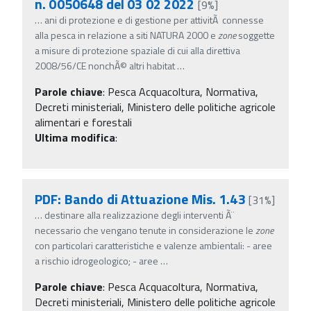
n. 0050648 del 03 02 2022
[9%]
…
ani di protezione e di gestione per attivitÃ connesse
alla pesca in relazione a siti NATURA 2000 e
zone
soggette
a misure di protezione spaziale di cui alla direttiva
2008/56/CE nonchÃ© altri habitat
…
Parole chiave
:
Pesca Acquacoltura, Normativa,
Decreti ministeriali, Ministero delle politiche agricole
alimentari e forestali
Ultima modifica
:
PDF: Bando di Attuazione Mis. 1.43
[31%]
…
destinare alla realizzazione degli interventi Ã¨
necessario che vengano tenute in considerazione le
zone
con particolari caratteristiche e valenze ambientali: - aree
a rischio idrogeologico; - aree
…
Parole chiave
:
Pesca Acquacoltura, Normativa,
Decreti ministeriali, Ministero delle politiche agricole