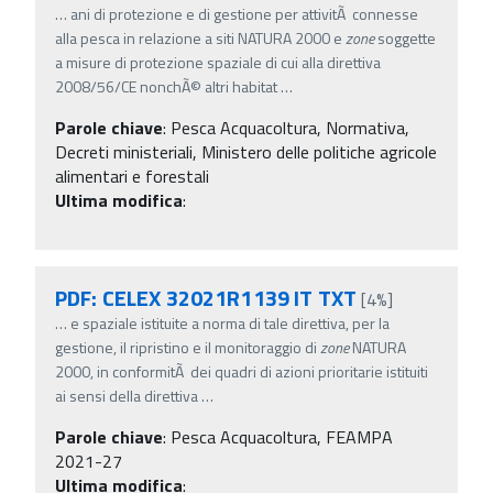
…
ani di protezione e di gestione per attivitÃ connesse
alla pesca in relazione a siti NATURA 2000 e
zone
soggette
a misure di protezione spaziale di cui alla direttiva
2008/56/CE nonchÃ© altri habitat
…
Parole chiave
:
Pesca Acquacoltura, Normativa,
Decreti ministeriali, Ministero delle politiche agricole
alimentari e forestali
Ultima modifica
:
PDF: CELEX 32021R1139 IT TXT
[4%]
…
e spaziale istituite a norma di tale direttiva, per la
gestione, il ripristino e il monitoraggio di
zone
NATURA
2000, in conformitÃ dei quadri di azioni prioritarie istituiti
ai sensi della direttiva
…
Parole chiave
:
Pesca Acquacoltura, FEAMPA
2021-27
Ultima modifica
: