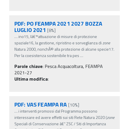
PDF: PO FEAMPA 2021 2027 BOZZA
LUGLIO 2021
[8%]
…
ino15, lâ€™attuazione di misure di protezione
spaziale16, la gestione, ripristino e sorveglianza di
zone
Natura 2000, nonchÃ© alla protezione di alcune specie17.
Per la coesistenza sostenibile tra pes
…
Parole chiave
:
Pesca Acquacoltura, FEAMPA
2021-27
Ultima modifica
:
PDF: VAS FEAMPA RA
[10%]
…
i interventi promossi dal Programma possono
interessare ed avere effetti sui siti Rete Natura 2020 (
zone
Speciali di Conservazione â€“ ZSC / Siti di Importanza