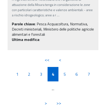
attuazione della Misura tenga in considerazione le
zone
con particolari caratteristiche e valenze ambientali: - aree
a rischio idrogeologico; aree a r
…
Parole chiave
:
Pesca Acquacoltura, Normativa,
Decreti ministeriali, Ministero delle politiche agricole
alimentari e forestali
Ultima modifica
:
<<
<
1
2
3
4
5
6
7
...
>
>>