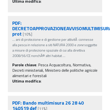
Ultima modifica
:
PDF:
DECRETOAPPROVAZIONEAVVISOMULTIMISUR
prot
[10%]
…
ani di protezione e di gestione per attivitÃ connesse
alla pesca in relazione a siti NATURA 2000 e
zone
soggette
a misure di protezione spaziale di cui alla direttiva
2008/56/CE nonchÃ© altri habitat
…
Parole chiave
:
Pesca Acquacoltura, Normativa,
Decreti ministeriali, Ministero delle politiche agricole
alimentari e forestali
Ultima modifica
:
PDF: Bando multimisura 26 28 40
140519 def
[11%]