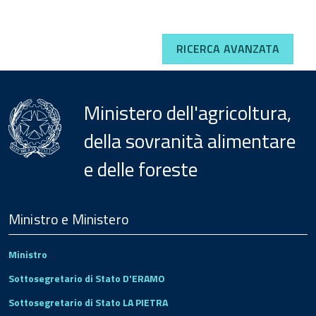
RICERCA AVANZATA
Ministero dell'agricoltura,
della sovranità alimentare
e delle foreste
Menu
Footer
Ministro e Ministero
Ministro
Sottosegretario di Stato D'ERAMO
Sottosegretario di Stato LA PIETRA