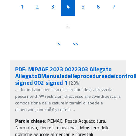
1
2
3
4
5
6
7
...
>
>>
PDF: MIPAAF 2023 0022303 Allegato
AllegatoBManualedelleprocedureedeicontroll
signed 002 signed 1
[23%]
…
di condizioni per l'uso e la struttura degli attrezzi da
pesca nonchÃ© restrizioni di accesso alle
zone
di pesca, la
composizione delle catture in termini di specie e
dimensioni, nonchÃ© gli effetti
…
Parole chiave
:
PEMAC, Pesca Acquacoltura,
Normativa, Decreti ministeriali, Ministero delle
politiche agricole alimentari e forestali