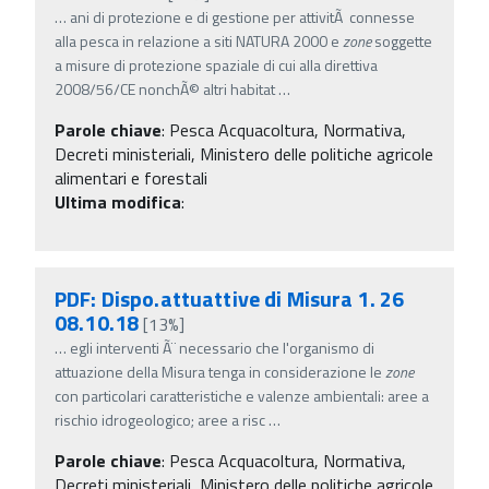
…
ani di protezione e di gestione per attivitÃ connesse
alla pesca in relazione a siti NATURA 2000 e
zone
soggette
a misure di protezione spaziale di cui alla direttiva
2008/56/CE nonchÃ© altri habitat
…
Parole chiave
:
Pesca Acquacoltura, Normativa,
Decreti ministeriali, Ministero delle politiche agricole
alimentari e forestali
Ultima modifica
:
PDF: Dispo.attuattive di Misura 1. 26
08.10.18
[13%]
…
egli interventi Ã¨ necessario che l'organismo di
attuazione della Misura tenga in considerazione le
zone
con particolari caratteristiche e valenze ambientali: aree a
rischio idrogeologico; aree a risc
…
Parole chiave
:
Pesca Acquacoltura, Normativa,
Decreti ministeriali, Ministero delle politiche agricole