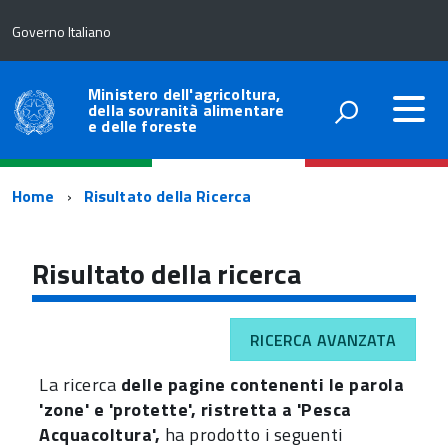
Governo Italiano
Ministero dell'agricoltura,
della sovranità alimentare
e delle foreste
Percorso
Home
Risultato della Ricerca
di
navigazione
Risultato della ricerca
RICERCA AVANZATA
La ricerca
delle pagine contenenti le parola
'zone' e 'protette', ristretta a 'Pesca
Acquacoltura',
ha prodotto i seguenti