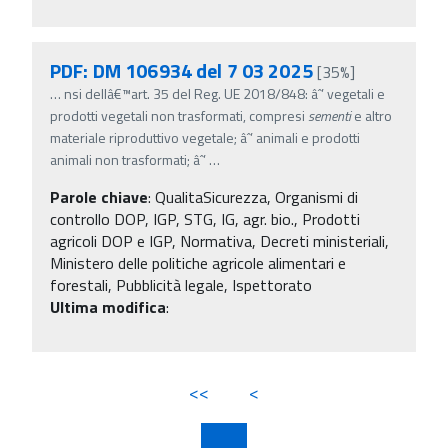
PDF: DM 106934 del 7 03 2025
[35%]
…
nsi dellâ€™art. 35 del Reg. UE 2018/848: âˆ’ vegetali e
prodotti vegetali non trasformati, compresi
sementi
e altro
materiale riproduttivo vegetale; âˆ’ animali e prodotti
animali non trasformati; âˆ’
…
Parole chiave
:
QualitaSicurezza, Organismi di
controllo DOP, IGP, STG, IG, agr. bio., Prodotti
agricoli DOP e IGP, Normativa, Decreti ministeriali,
Ministero delle politiche agricole alimentari e
forestali, Pubblicità legale, Ispettorato
Ultima modifica
:
<<
<