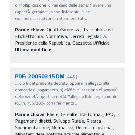
di moltiplicazione; d. nel caso delle
sementi
, avere una
capacitÃ germinativa soddisfacente; e. se
commercializzati con un riferimento al
…
Parole chiave
:
QualitaSicurezza, Tracciabilita ed
Etichettatura, Normativa, Decreti Legislativi,
Presidente della Repubblica, Gazzetta Ufficiale
Ultima modifica
:
PDF: 20050315 DM
[44%]
…
olo 8 del presente decreto, oppure in allegato alla
domanda di pagamento; b) allâ€™utilizzazione di
sementi
delle varietÃ riportate nellâ€™allegato II del regolamento
(CE) n. 796/2004 con riferimento
…
Parole chiave
:
Filiere, Cereali e Trasformati, PAC,
Pagamenti diretti, Sviluppo Rurale, Ricerca
Sperimentazione, Normativa, Decreti ministeriali,
Ministero delle politiche agricole alimentari e