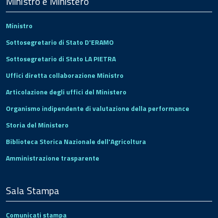
Footer
Ministro e Ministero
Ministro
Sottosegretario di Stato D'ERAMO
Sottosegretario di Stato LA PIETRA
Uffici diretta collaborazione Ministro
Articolazione degli uffici del Ministero
Organismo indipendente di valutazione della performance
Storia del Ministero
Biblioteca Storica Nazionale dell'Agricoltura
Amministrazione trasparente
Sala Stampa
Comunicati stampa