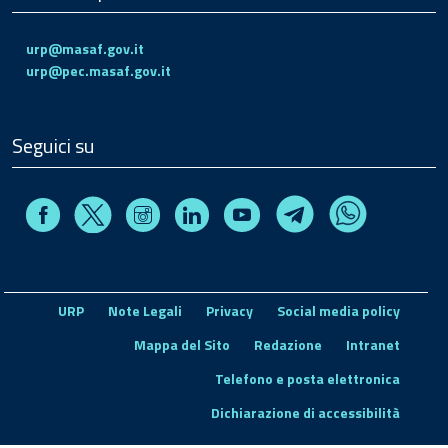
urp@masaf.gov.it
urp@pec.masaf.gov.it
Seguici su
Facebook
Instagram
Linkedin
Youtube
X
Telegram
Whatsapp
URP
Note Legali
Privacy
Social media policy
Mappa del Sito
Redazione
Intranet
Telefono e posta elettronica
Dichiarazione di accessibilità