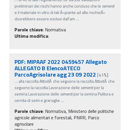
preliminari dei rischi hanno anche concluso che le
sementi
e il materiale in vitro di tali Â«piante ad alto rischioÂ»
dovrebbero essere esclusi dall'am
…
Parole chiave
:
Normativa
Ultima modifica
:
PDF: MIPAAF 2022 0459457 Allegato
ALLEGATO B ElencoATECO
ParcoAgrisolare agg 23 09 2022
[41%]
…
alla raccolta AttivitÃ che seguono la raccolta AttivitÃ che
seguono la raccolta Lavorazione delle
sementi
per la
semina Lavorazione delle
sementi
per la semina Pulitura e
cernita di semi e granaglie
…
Parole chiave
:
Normativa, Ministero delle politiche
agricole alimentari e forestali, PNRR, Parco
agrisolare