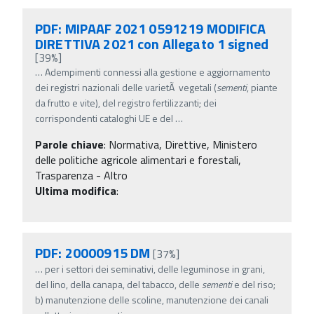
PDF: MIPAAF 2021 0591219 MODIFICA
DIRETTIVA 2021 con Allegato 1 signed
[39%]
…
Adempimenti connessi alla gestione e aggiornamento
dei registri nazionali delle varietÃ vegetali (
sementi
, piante
da frutto e vite), del registro fertilizzanti; dei
corrispondenti cataloghi UE e del
…
Parole chiave
:
Normativa, Direttive, Ministero
delle politiche agricole alimentari e forestali,
Trasparenza - Altro
Ultima modifica
:
PDF: 20000915 DM
[37%]
…
per i settori dei seminativi, delle leguminose in grani,
del lino, della canapa, del tabacco, delle
sementi
e del riso;
b) manutenzione delle scoline, manutenzione dei canali