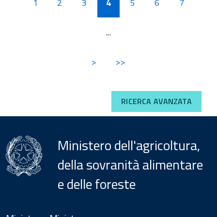
1
2
3
4
5
6
7
...
>
>>
RICERCA AVANZATA
Ministero dell'agricoltura,
della sovranità alimentare
e delle foreste
Menu