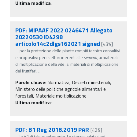
Ultima modifica
:
PDF: MIPAAF 2022 0246471 Allegato
20220530 ID4298
articolo14c2dlgs162021 signed
[43%]
…
per la protezione delle piante compiti tecnico consultivi
e propositivi per i settori inerenti alle
sementi
, ai materiali
di moltiplicazione della vite, ai materiali di moltiplicazione
dei fruttiferi,
…
Parole chiave
:
Normativa, Decreti ministeriali,
Ministero delle politiche agricole alimentari e
forestali, Materiale moltiplicazione
Ultima modifica
:
PDF: B1 Reg 2018.2019 PAR
[42%]
…
lo 42 di tale regolamento. Le stesse valutazioni