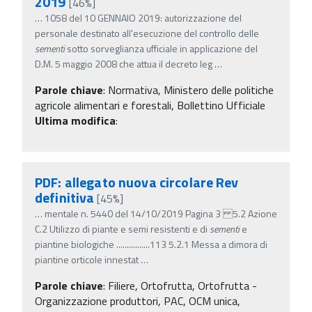
2019
[46%]
…
1058 del 10 GENNAIO 2019: autorizzazione del
personale destinato all'esecuzione del controllo delle
sementi
sotto sorveglianza ufficiale in applicazione del
D.M. 5 maggio 2008 che attua il decreto leg
…
Parole chiave
:
Normativa, Ministero delle politiche
agricole alimentari e forestali, Bollettino Ufficiale
Ultima modifica
:
PDF: allegato nuova circolare Rev
definitiva
[45%]
…
mentale n. 5440 del 14/10/2019 Pagina 3 5.2 Azione
C.2 Utilizzo di piante e semi resistenti e di
sementi
e
piantine biologiche ................113 5.2.1 Messa a dimora di
piantine orticole innestat
…
Parole chiave
:
Filiere, Ortofrutta, Ortofrutta -
Organizzazione produttori, PAC, OCM unica,