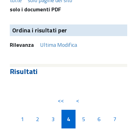
tutte
solo pagine del sito
solo i documenti PDF
Ordina i risultati per
Rilevanza
Ultima Modifica
Risultati
<<
<
1
2
3
4
5
6
7