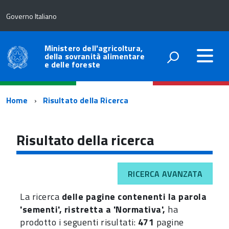
Governo Italiano
Ministero dell'agricoltura,
della sovranità alimentare
e delle foreste
Percorso
Home
Risultato della Ricerca
di
navigazione
Risultato della ricerca
RICERCA AVANZATA
La ricerca
delle pagine contenenti la parola
'sementi', ristretta a 'Normativa',
ha
prodotto i seguenti risultati:
471
pagine