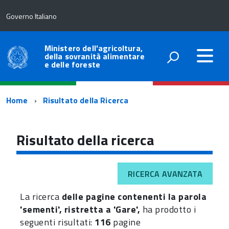
Governo Italiano
Ministero dell'agricoltura,
della sovranità alimentare
e delle foreste
Percorso
Home
Risultato della Ricerca
di
navigazione
Risultato della ricerca
RICERCA AVANZATA
La ricerca
delle pagine contenenti la parola
'sementi', ristretta a 'Gare',
ha prodotto i
seguenti risultati:
116
pagine