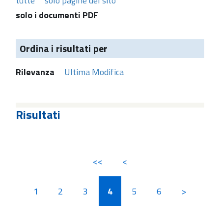
tutte
solo pagine del sito
solo i documenti PDF
Ordina i risultati per
Rilevanza
Ultima Modifica
Risultati
<<
<
1
2
3
4
5
6
>