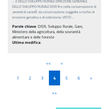
…
E DELLO SVILUPPO RURALE DIREZIONE GENERALE
DELLO SVILUPPO RURALE DISR III e nella conservazione di
sementi
di varietÃ da conservazione soggette a rischio di
erosione genetica o di estinzione; VISTO
…
Parole chiave
:
DISR, Sviluppo Rurale, Gare,
Ministero della agricoltura, della sovranità
alimentare e delle foreste
Ultima modifica
:
<<
<
1
2
3
4
5
6
>
>>