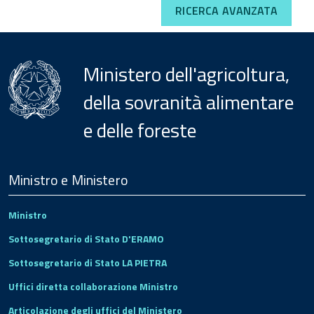
RICERCA AVANZATA
Ministero dell'agricoltura,
della sovranità alimentare
e delle foreste
Menu
Footer
Ministro e Ministero
Ministro
Sottosegretario di Stato D'ERAMO
Sottosegretario di Stato LA PIETRA
Uffici diretta collaborazione Ministro
Articolazione degli uffici del Ministero