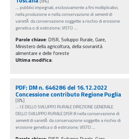
Toscana
[8%]
…
pubblici impegnati, esclusivamente a fini moltiplicativi,
nella produzione e nella conservazione di
sementi
di
varietÃ da conservazione soggette a rischio di erosione
genetica o di estinzione; VISTO
…
Parole chiave
:
DISR, Sviluppo Rurale, Gare,
Ministero della agricoltura, della sovranità
alimentare e delle foreste
Ultima modifica
:
PDF: DM n. 646286 del 16.12.2022
Concessione contributo Regione Puglia
[8%]
…
I E DELLO SVILUPPO RURALE DIREZIONE GENERALE
DELLO SVILUPPO RURALE DISR III nella conservazione di
sementi
di varietÃ da conservazione soggette a rischio di
erosione genetica o di estinzione; VISTO
…
Parole chiave
:
DISR, Sviluppo Rurale, Gare,