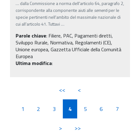
…
dalla Commissione a norma dell'articolo 64, paragrafo 2,
corrispondente alla componente aiuti alle
sementi
per le
specie pertinenti nell'ambito del massimale nazionale di
cui all'articolo 41. Tuttavi
…
Parole chiave
:
Filiere, PAC, Pagamenti diretti,
Sviluppo Rurale, Normativa, Regolamenti (CE),
Unione europea, Gazzetta Ufficiale della Comunità
Europea
Ultima modifica
:
<<
<
1
2
3
4
5
6
7
>
>>