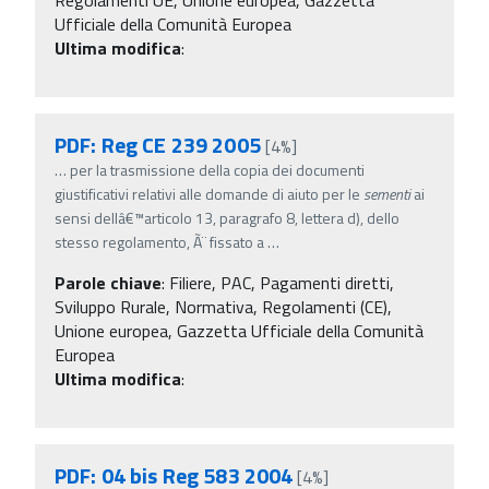
Ufficiale della Comunità Europea
Ultima modifica
:
PDF: Reg CE 239 2005
[4%]
…
per la trasmissione della copia dei documenti
giustificativi relativi alle domande di aiuto per le
sementi
ai
sensi dellâ€™articolo 13, paragrafo 8, lettera d), dello
stesso regolamento, Ã¨ fissato a
…
Parole chiave
:
Filiere, PAC, Pagamenti diretti,
Sviluppo Rurale, Normativa, Regolamenti (CE),
Unione europea, Gazzetta Ufficiale della Comunità
Europea
Ultima modifica
:
PDF: 04 bis Reg 583 2004
[4%]