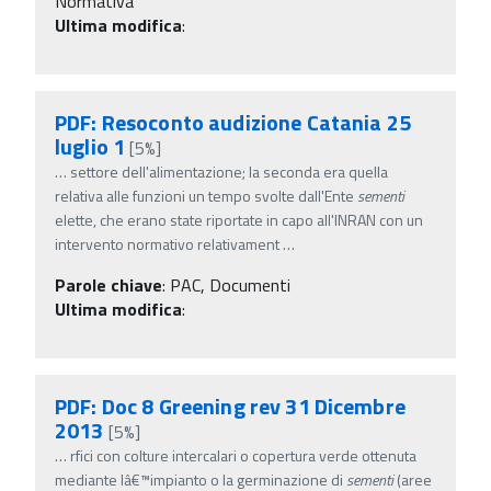
Normativa
Ultima modifica
:
PDF: Resoconto audizione Catania 25
luglio 1
[5%]
…
settore dell'alimentazione; la seconda era quella
relativa alle funzioni un tempo svolte dall'Ente
sementi
elette, che erano state riportate in capo all'INRAN con un
intervento normativo relativament
…
Parole chiave
:
PAC, Documenti
Ultima modifica
:
PDF: Doc 8 Greening rev 31 Dicembre
2013
[5%]
…
rfici con colture intercalari o copertura verde ottenuta
mediante lâ€™impianto o la germinazione di
sementi
(aree