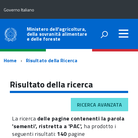
Governo Italiano
Ministero dell'agricoltura,
della sovranità alimentare
e delle foreste
Percorso
Home
Risultato della Ricerca
di
navigazione
Risultato della ricerca
RICERCA AVANZATA
La ricerca
delle pagine contenenti la parola
'sementi', ristretta a 'PAC',
ha prodotto i
seguenti risultati:
140
pagine