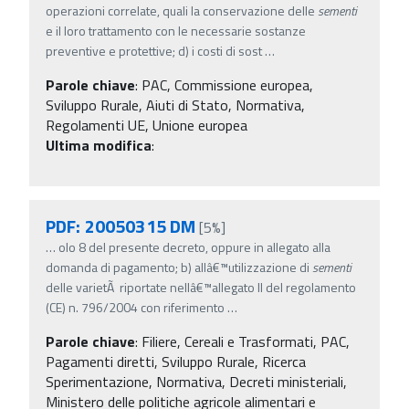
operazioni correlate, quali la conservazione delle
sementi
e il loro trattamento con le necessarie sostanze
preventive e protettive; d) i costi di sost
…
Parole chiave
:
PAC, Commissione europea,
Sviluppo Rurale, Aiuti di Stato, Normativa,
Regolamenti UE, Unione europea
Ultima modifica
:
PDF: 20050315 DM
[5%]
…
olo 8 del presente decreto, oppure in allegato alla
domanda di pagamento; b) allâ€™utilizzazione di
sementi
delle varietÃ riportate nellâ€™allegato II del regolamento
(CE) n. 796/2004 con riferimento
…
Parole chiave
:
Filiere, Cereali e Trasformati, PAC,
Pagamenti diretti, Sviluppo Rurale, Ricerca
Sperimentazione, Normativa, Decreti ministeriali,
Ministero delle politiche agricole alimentari e