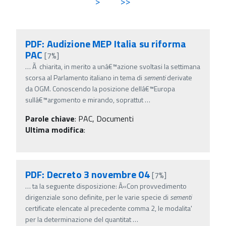
>
>>
PDF: Audizione MEP Italia su riforma
PAC
[7%]
…
Ã chiarita, in merito a unâ€™azione svoltasi la settimana
scorsa al Parlamento italiano in tema di
sementi
derivate
da OGM. Conoscendo la posizione dellâ€™Europa
sullâ€™argomento e mirando, soprattut
…
Parole chiave
:
PAC, Documenti
Ultima modifica
:
PDF: Decreto 3 novembre 04
[7%]
…
ta la seguente disposizione: Â«Con provvedimento
dirigenziale sono definite, per le varie specie di
sementi
certificate elencate al precedente comma 2, le modalita'
per la determinazione del quantitat
…