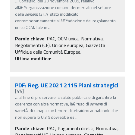
…
Consiglio, del 23 novembre 2005, relativo
allâ€™organizzazione comune dei mercati nel settore
delle
sementi
(3), Ã¨ stato modificato
contemporaneamente allâ€™adozione del regolamento
unico OCM. Tale m
…
Parole chiave
:
PAC, OCM unica, Normativa,
Regolamenti (CE), Unione europea, Gazzetta
Ufficiale della Comunità Europea
Ultima modifica
:
PDF: Reg. UE 2021 2115 Piani strategici
[4%]
…
al fine di preservare la salute pubblica e di garantire la
coerenza con altre normative, lâ€™uso di
sementi
di
varietÃ di canapa con tenore di tetraidrocannabinolo che
non supera lo 0,3 % dovrebbe es
…
Parole chiave
:
PAC, Pagamenti diretti, Normativa,
Regolamenti UE, Unione europea, Gazzetta