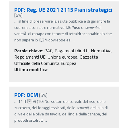
PDF: Reg. UE 2021 2115 Piani strategici
[6%]
…
al fine di preservare la salute pubblica e di garantire la
coerenza con altre normative, lâ€™uso di
sementi
di
varietÃ di canapa con tenore di tetraidrocannabinolo che
non supera lo 0,3 % dovrebbe es
…
Parole chiave
:
PAC, Pagamenti diretti, Normativa,
Regolamenti UE, Unione europea, Gazzetta
Ufficiale della Comunità Europea
Ultima modifica
:
PDF: OCM
[5%]
…
11 IT (9) (10) Nei settori dei cereali, del riso, dello
zucchero, dei foraggi essiccati, delle
sementi
, dell'olio di
oliva e delle olive da tavola, del lino e della canapa, dei
prodotti ortofrutt
…