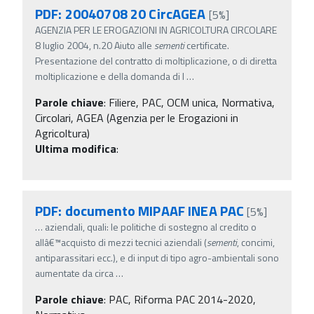
PDF: 20040708 20 CircAGEA
[5%]
AGENZIA PER LE EROGAZIONI IN AGRICOLTURA CIRCOLARE
8 luglio 2004, n.20 Aiuto alle
sementi
certificate.
Presentazione del contratto di moltiplicazione, o di diretta
moltiplicazione e della domanda di l
…
Parole chiave
:
Filiere, PAC, OCM unica, Normativa,
Circolari, AGEA (Agenzia per le Erogazioni in
Agricoltura)
Ultima modifica
:
PDF: documento MIPAAF INEA PAC
[5%]
…
aziendali, quali: le politiche di sostegno al credito o
allâ€™acquisto di mezzi tecnici aziendali (
sementi
, concimi,
antiparassitari ecc.), e di input di tipo agro-ambientali sono
aumentate da circa
…
Parole chiave
:
PAC, Riforma PAC 2014-2020,