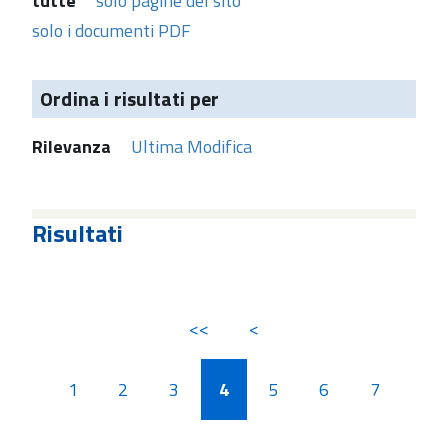
tutte
solo pagine del sito
solo i documenti PDF
Ordina i risultati per
Rilevanza
Ultima Modifica
Risultati
<<
<
1
2
3
4
5
6
7