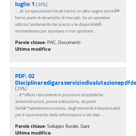
luglio 1
[30%]
…
ali. Le speculazioni locali hanno un altro segno perchÃ©
fanno parte di dinamiche di mercato. Se un
operatore
utilizza l'andamento dei prezzi o le disponibilitÃ
momentanee per spuntare o non spuntare
…
Parole chiave
:
PAC, Documenti
Ultima modifica
:
PDF: 02
Disciplinaredigaraserviziodivalutazionepdfd
[29%]
…
€™ufficio i documenti in possesso di pubbliche
amministrazioni, previa indicazione, da parte
dellâ€™
operatore
economico, degli elementi indispensabili
per il reperimento delle informazioni o dei dati
…
Parole chiave
:
Sviluppo Rurale, Gare
Ultima modifica
: