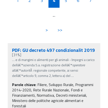
1
2
3
4
5
6
7
...
>
>>
PDF: GU decreto 497 condizionalit 2019
[31%]
…
e di mangimi o alimenti per gli animali - Impegni a carico
dellâ€™azienda 5.a. registrazione dellâ€™
operatore
allâ€™autoritÃ regionale competente, ai sensi
dellâ€™articolo 9, comma 2, lettera a) del
…
Parole chiave
:
Filiere, Sviluppo Rurale, Programmi
2014-2020, Rete Rurale Nazionale, Fondi e
Finanziamenti, Normativa, Decreti ministeriali,
Ministero delle politiche agricole alimentari e
forestali