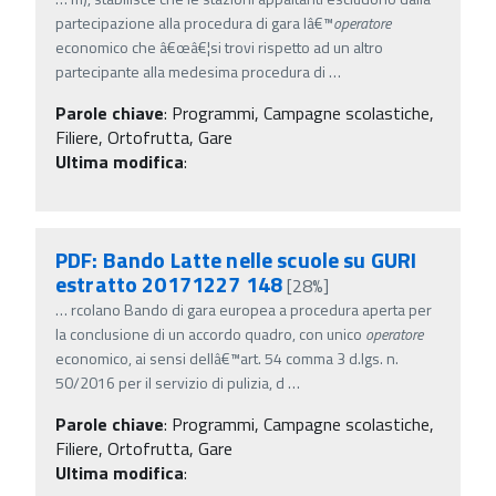
partecipazione alla procedura di gara lâ€™
operatore
economico che â€œâ€¦si trovi rispetto ad un altro
partecipante alla medesima procedura di
…
Parole chiave
:
Programmi, Campagne scolastiche,
Filiere, Ortofrutta, Gare
Ultima modifica
:
PDF: Bando Latte nelle scuole su GURI
estratto 20171227 148
[28%]
…
rcolano Bando di gara europea a procedura aperta per
la conclusione di un accordo quadro, con unico
operatore
economico, ai sensi dellâ€™art. 54 comma 3 d.lgs. n.
50/2016 per il servizio di pulizia, d
…
Parole chiave
:
Programmi, Campagne scolastiche,
Filiere, Ortofrutta, Gare
Ultima modifica
: