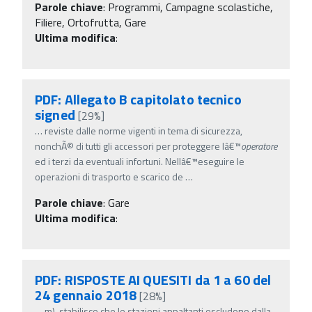
Parole chiave
:
Programmi, Campagne scolastiche,
Filiere, Ortofrutta, Gare
Ultima modifica
:
PDF: Allegato B capitolato tecnico
signed
[29%]
…
reviste dalle norme vigenti in tema di sicurezza,
nonchÃ© di tutti gli accessori per proteggere lâ€™
operatore
ed i terzi da eventuali infortuni. Nellâ€™eseguire le
operazioni di trasporto e scarico de
…
Parole chiave
:
Gare
Ultima modifica
:
PDF: RISPOSTE AI QUESITI da 1 a 60 del
24 gennaio 2018
[28%]
…
m), stabilisce che le stazioni appaltanti escludono dalla