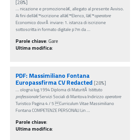
[28%]
…
nicazione e promozioneâ€, allegato al presente Avviso.
Ai fini dellâ€™iscrizione allâ€™Elenco, lâ€™
operatore
Economico dovrÃ inviare: 1. istanza di iscrizione
sottoscritta in formato digitale p7m da
…
Parole chiave
:
Gare
Ultima modifica
:
PDF: Massimiliano Fontana
Europassfirma CV Redacted
[28%]
…
ologna lug.1994 Diploma di MaturitÃ Istittuto
professionale
Servizi Sociali di Mantova Indirizzo
operatore
Turistico Pagina 4 / 5 Curriculum Vitae Massimiliano
Fontana COMPETENZE PERSONALI Lin
…
Parole chiave
:
Ultima modifica
: