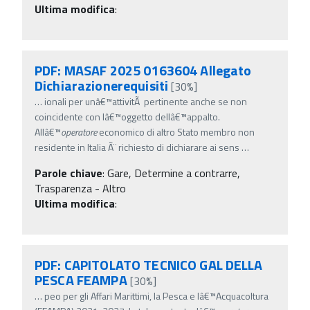
Ultima modifica
:
PDF: MASAF 2025 0163604 Allegato
Dichiarazionerequisiti
[30%]
…
ionali per unâ€™attivitÃ pertinente anche se non
coincidente con lâ€™oggetto dellâ€™appalto.
Allâ€™
operatore
economico di altro Stato membro non
residente in Italia Ã¨ richiesto di dichiarare ai sens
…
Parole chiave
:
Gare, Determine a contrarre,
Trasparenza - Altro
Ultima modifica
:
PDF: CAPITOLATO TECNICO GAL DELLA
PESCA FEAMPA
[30%]
…
peo per gli Affari Marittimi, la Pesca e lâ€™Acquacoltura