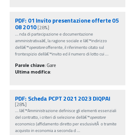
PDF: 01 Invito presentazione offerte 05
08 2010
[28%]
…
nda di partecipazione e documentazione
amministrativaâ€, la ragione sociale e lâ€™indirizzo
dellâ€™
operatore
offerente, il riferimento citato sul
frontespizio dellâ€™invito ed il numero di lotto cui
…
Parole chiave
:
Gare
Ultima modifica
:
PDF: Scheda PCPT 2021 2023 DIQPAI
[28%]
…
lâ€™Amministrazione definisce gli elementi essenziali
del contratto, i criteri di selezione dellâ€™
operatore
economico (affidamento diretto per esclusivitÃ o tramite
acquisto in economia a seconda d
…