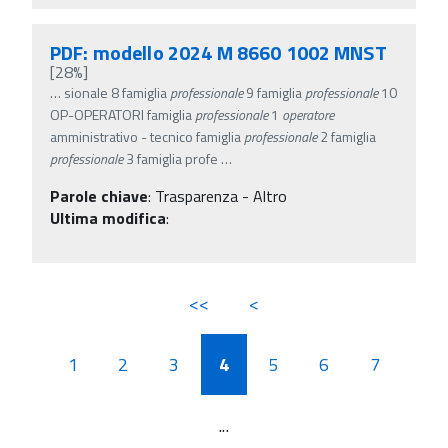
PDF: modello 2024 M 8660 1002 MNST
[28%]
…
sionale 8 famiglia
professionale
9 famiglia
professionale
10
OP-OPERATORI famiglia
professionale
1
operatore
amministrativo - tecnico famiglia
professionale
2 famiglia
professionale
3 famiglia profe
…
Parole chiave
:
Trasparenza - Altro
Ultima modifica
:
<<
<
1
2
3
4
5
6
7
...