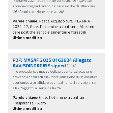
(FEAMPA) 2021-2027. In tale contesto, lâ€™
operatore
economico aggiudicatario del servizio dovrÃ affiancare
lâ€™Amministrazione nelle attivitÃ
…
Parole chiave
:
Pesca Acquacoltura, FEAMPA
2021-27, Gare, Determine a contrarre, Ministero
delle politiche agricole alimentari e forestali
Ultima modifica
:
PDF: MASAF 2025 0163604 Allegato
AVVISOINDAGINE signed
[30%]
…
e procedere, a mezzo della presente, ad acquisire
preventivi finalizzati allâ€™individuazione di un
operatore
economico a cui affidare eventualmente il servizio di cui
allâ€™oggetto, ai sensi dellâ€™a
…
Parole chiave
:
Gare, Determine a contrarre,
Trasparenza - Altro
Ultima modifica
: