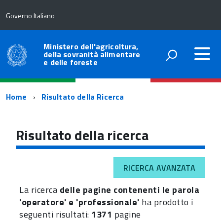
Governo Italiano
Ministero dell'agricoltura,
della sovranità alimentare
e delle foreste
Percorso
Home
Risultato della Ricerca
di
navigazione
Risultato della ricerca
RICERCA AVANZATA
La ricerca
delle pagine contenenti le parola
'operatore' e 'professionale'
ha prodotto i
seguenti risultati:
1371
pagine