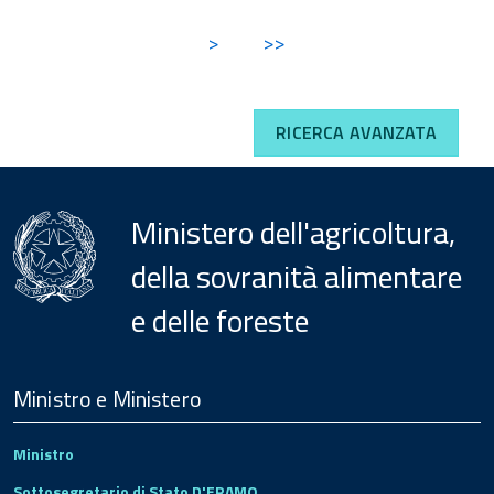
>
>>
RICERCA AVANZATA
Ministero dell'agricoltura,
della sovranità alimentare
e delle foreste
Menu
Footer
Ministro e Ministero
Ministro
Sottosegretario di Stato D'ERAMO