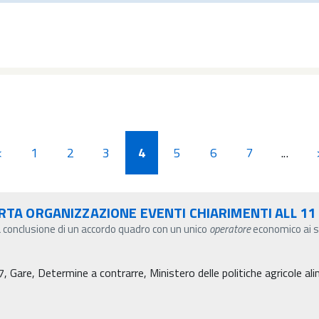
<
1
2
3
4
5
6
7
...
RTA ORGANIZZAZIONE EVENTI CHIARIMENTI ALL 11
 conclusione di un accordo quadro con un unico
operatore
economico ai se
re, Determine a contrarre, Ministero delle politiche agricole alim