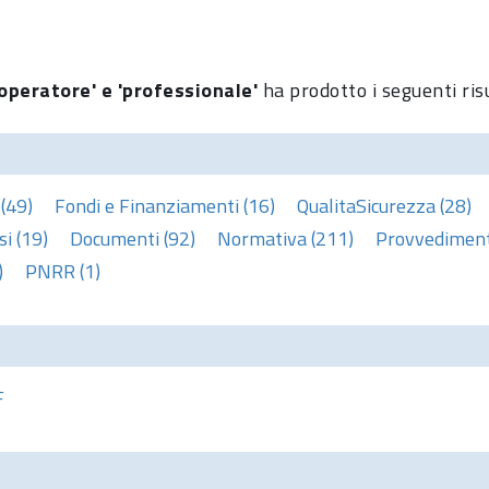
operatore' e 'professionale'
ha prodotto i seguenti ris
(49)
Fondi e Finanziamenti (16)
QualitaSicurezza (28)
i (19)
Documenti (92)
Normativa (211)
Provvedimenti
)
PNRR (1)
F