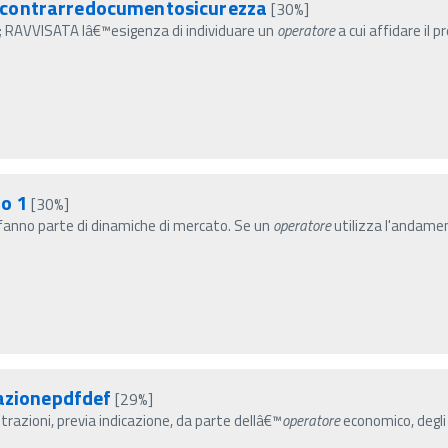
icontrarredocumentosicurezza
[30%]
to; RAVVISATA lâ€™esigenza di individuare un
operatore
a cui affidare il 
io 1
[30%]
© fanno parte di dinamiche di mercato. Se un
operatore
utilizza l'andame
tazionepdfdef
[29%]
razioni, previa indicazione, da parte dellâ€™
operatore
economico, degli 