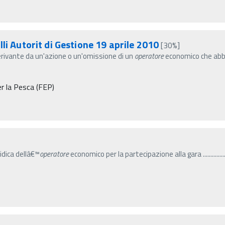
li Autorit di Gestione 19 aprile 2010
[30%]
derivante da un'azione o un'omissione di un
operatore
economico che abbi
r la Pesca (FEP)
a giuridica dellâ€™
operatore
economico per la partecipazione alla gara .................