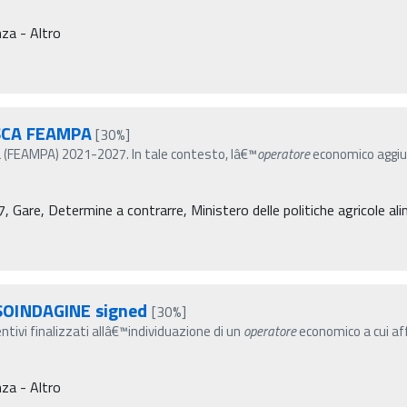
za - Altro
SCA FEAMPA
[30%]
ra (FEAMPA) 2021-2027. In tale contesto, lâ€™
operatore
economico aggiud
re, Determine a contrarre, Ministero delle politiche agricole alim
SOINDAGINE signed
[30%]
tivi finalizzati allâ€™individuazione di un
operatore
economico a cui aff
za - Altro