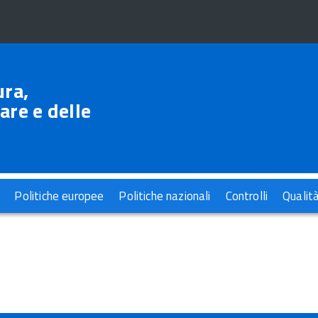
ura,
are e delle
Politiche europee
Politiche nazionali
Controlli
Qualit