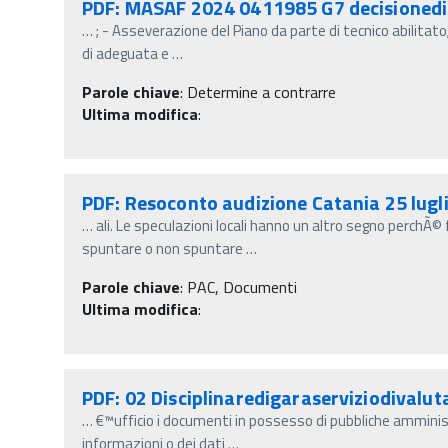
PDF: MASAF 2024 0411985 G7 decisioned
…
; - Asseverazione del Piano da parte di tecnico abilita
di adeguata e
…
Parole chiave
:
Determine a contrarre
Ultima modifica
:
PDF: Resoconto audizione Catania 25 lugl
…
ali. Le speculazioni locali hanno un altro segno perchÃ
spuntare o non spuntare
…
Parole chiave
:
PAC, Documenti
Ultima modifica
:
PDF: 02 Disciplinaredigaraserviziodivalu
…
€™ufficio i documenti in possesso di pubbliche amminist
informazioni o dei dati
…