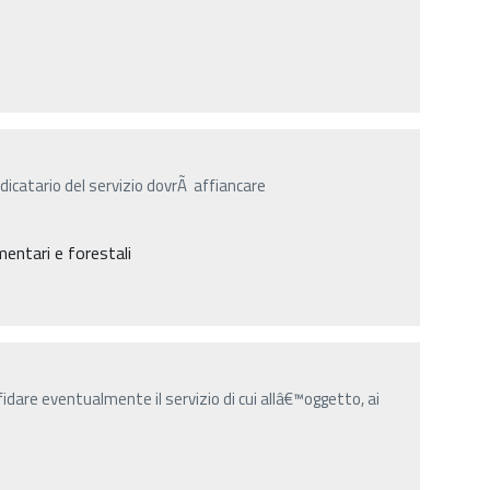
icatario del servizio dovrÃ affiancare
entari e forestali
idare eventualmente il servizio di cui allâ€™oggetto, ai