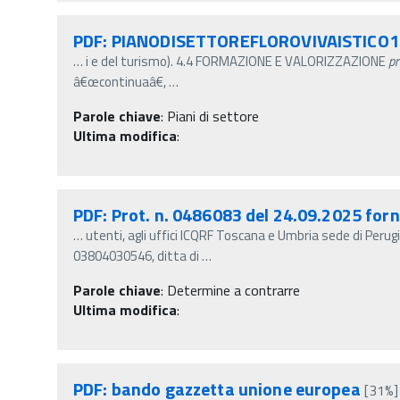
PDF: PIANODISETTOREFLOROVIVAISTICO1
…
i e del turismo). 4.4 FORMAZIONE E VALORIZZAZIONE
pr
â€œcontinuaâ€,
…
Parole chiave
:
Piani di settore
Ultima modifica
:
PDF: Prot. n. 0486083 del 24.09.2025 forn
…
utenti, agli uffici ICQRF Toscana e Umbria sede di Perug
03804030546, ditta di
…
Parole chiave
:
Determine a contrarre
Ultima modifica
:
PDF: bando gazzetta unione europea
[31%]