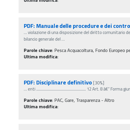
PDF: Manuale delle procedure e dei control
…
violazione di una disposizione del diritto comunitario 
bilancio generale del
…
Parole chiave
:
Pesca Acquacoltura, Fondo Europeo pe
Ultima modifica
:
PDF: Disciplinare definitivo
[30%]
…
enti ......................................................... 12 Art. 8 â€“ Form
Parole chiave
:
PAC, Gare, Trasparenza - Altro
Ultima modifica
: