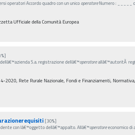
versi operatori Accordo quadro con un unico
operatore
Numero : _____ op
zetta Ufficiale della Comunità Europea
1%]
o dellâ€™azienda 5.a. registrazione dellâ€™
operatore
allâ€™autoritÃ regi
4-2020, Rete Rurale Nazionale, Fondi e Finanziamenti, Normativa, De
razionerequisiti
[30%]
cidente con lâ€™oggetto dellâ€™appalto. Allâ€™
operatore
economico di a