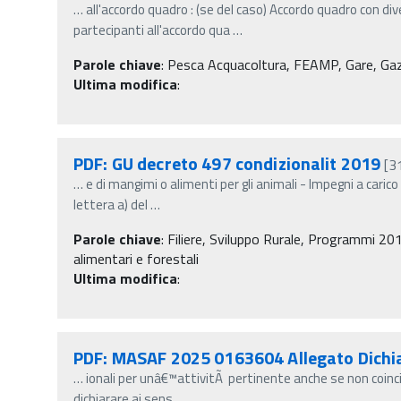
…
all'accordo quadro : (se del caso) Accordo quadro con di
partecipanti all'accordo qua
…
Parole chiave
:
Pesca Acquacoltura, FEAMP, Gare, Gaz
Ultima modifica
:
PDF: GU decreto 497 condizionalit 2019
[3
…
e di mangimi o alimenti per gli animali - Impegni a caric
lettera a) del
…
Parole chiave
:
Filiere, Sviluppo Rurale, Programmi 201
alimentari e forestali
Ultima modifica
:
PDF: MASAF 2025 0163604 Allegato Dichia
…
ionali per unâ€™attivitÃ pertinente anche se non coin
dichiarare ai sens
…