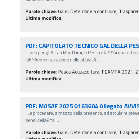
Parole chiave
:
Gare, Determine a contrarre, Trasparen
Ultima modifica
:
PDF: CAPITOLATO TECNICO GAL DELLA PE
…
peo per gli Affari Marittimi, la Pesca e lâ€™Acquacoltu
lâ€™Amministrazione nelle attivitÃ
…
Parole chiave
:
Pesca Acquacoltura, FEAMPA 2021-27, Ga
Ultima modifica
:
PDF: MASAF 2025 0163604 Allegato AVVI
…
e procedere, a mezzo della presente, ad acquisire preven
sensi dellâ€™a
…
Parole chiave
:
Gare, Determine a contrarre, Trasparen
Ultima modifica
: