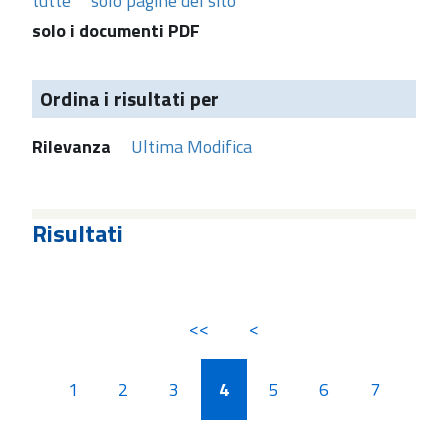
tutte
solo pagine del sito
solo i documenti PDF
Ordina i risultati per
Rilevanza
Ultima Modifica
Risultati
<<
<
1
2
3
4
5
6
7