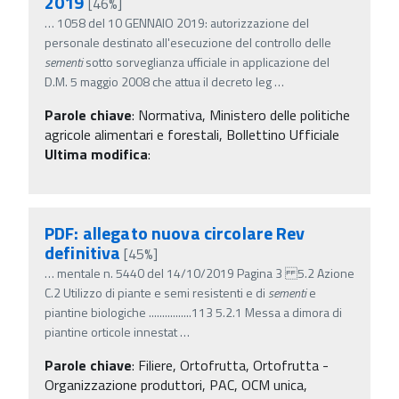
2019
[46%]
…
1058 del 10 GENNAIO 2019: autorizzazione del
personale destinato all'esecuzione del controllo delle
sementi
sotto sorveglianza ufficiale in applicazione del
D.M. 5 maggio 2008 che attua il decreto leg
…
Parole chiave
:
Normativa, Ministero delle politiche
agricole alimentari e forestali, Bollettino Ufficiale
Ultima modifica
:
PDF: allegato nuova circolare Rev
definitiva
[45%]
…
mentale n. 5440 del 14/10/2019 Pagina 3 5.2 Azione
C.2 Utilizzo di piante e semi resistenti e di
sementi
e
piantine biologiche ................113 5.2.1 Messa a dimora di
piantine orticole innestat
…
Parole chiave
:
Filiere, Ortofrutta, Ortofrutta -
Organizzazione produttori, PAC, OCM unica,