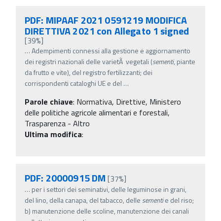
PDF: MIPAAF 2021 0591219 MODIFICA
DIRETTIVA 2021 con Allegato 1 signed
[39%]
…
Adempimenti connessi alla gestione e aggiornamento
dei registri nazionali delle varietÃ vegetali (
sementi
, piante
da frutto e vite), del registro fertilizzanti; dei
corrispondenti cataloghi UE e del
…
Parole chiave
:
Normativa, Direttive, Ministero
delle politiche agricole alimentari e forestali,
Trasparenza - Altro
Ultima modifica
:
PDF: 20000915 DM
[37%]
…
per i settori dei seminativi, delle leguminose in grani,
del lino, della canapa, del tabacco, delle
sementi
e del riso;
b) manutenzione delle scoline, manutenzione dei canali