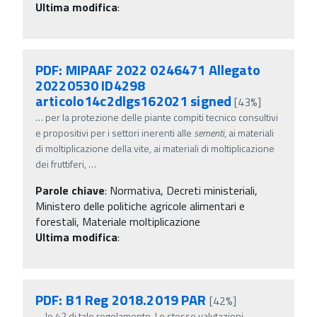
Ultima modifica
:
PDF: MIPAAF 2022 0246471 Allegato
20220530 ID4298
articolo14c2dlgs162021 signed
[43%]
…
per la protezione delle piante compiti tecnico consultivi
e propositivi per i settori inerenti alle
sementi
, ai materiali
di moltiplicazione della vite, ai materiali di moltiplicazione
dei fruttiferi,
…
Parole chiave
:
Normativa, Decreti ministeriali,
Ministero delle politiche agricole alimentari e
forestali, Materiale moltiplicazione
Ultima modifica
:
PDF: B1 Reg 2018.2019 PAR
[42%]
…
lo 42 di tale regolamento. Le stesse valutazioni