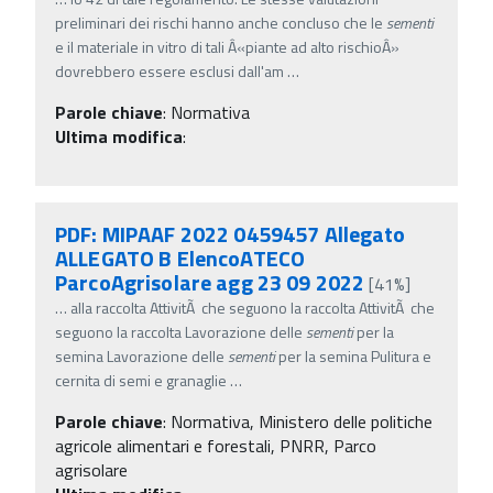
preliminari dei rischi hanno anche concluso che le
sementi
e il materiale in vitro di tali Â«piante ad alto rischioÂ»
dovrebbero essere esclusi dall'am
…
Parole chiave
:
Normativa
Ultima modifica
:
PDF: MIPAAF 2022 0459457 Allegato
ALLEGATO B ElencoATECO
ParcoAgrisolare agg 23 09 2022
[41%]
…
alla raccolta AttivitÃ che seguono la raccolta AttivitÃ che
seguono la raccolta Lavorazione delle
sementi
per la
semina Lavorazione delle
sementi
per la semina Pulitura e
cernita di semi e granaglie
…
Parole chiave
:
Normativa, Ministero delle politiche
agricole alimentari e forestali, PNRR, Parco
agrisolare