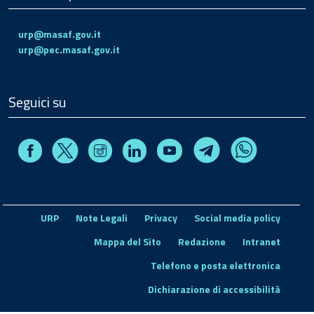
urp@masaf.gov.it
urp@pec.masaf.gov.it
Seguici su
Facebook
Instagram
Linkedin
Youtube
X
Telegram
Whatsapp
URP
Note Legali
Privacy
Social media policy
Mappa del Sito
Redazione
Intranet
Telefono e posta elettronica
Dichiarazione di accessibilità