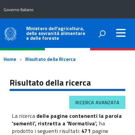
Governo Italiano
Ministero dell'agricoltura,
della sovranità alimentare
e delle foreste
Percorso
Home
Risultato della Ricerca
di
navigazione
Risultato della ricerca
RICERCA AVANZATA
La ricerca
delle pagine contenenti la parola
'sementi', ristretta a 'Normativa',
ha
prodotto i seguenti risultati:
471
pagine