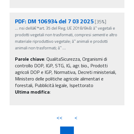
PDF: DM 106934 del 7 03 2025
[35%]
…
nsi dellâ€™art. 35 del Reg. UE 2018/848: âˆ’ vegetali e
prodotti vegetali non trasformati, compresi
sementi
e altro
materiale riproduttivo vegetale; âˆ’ animali e prodotti
animali non trasformati; âˆ’
…
Parole chiave
:
QualitaSicurezza, Organismi di
controllo DOP, IGP, STG, IG, agr. bio., Prodotti
agricoli DOP e IGP, Normativa, Decreti ministeriali,
Ministero delle politiche agricole alimentari e
forestali, Pubblicità legale, Ispettorato
Ultima modifica
:
<<
<