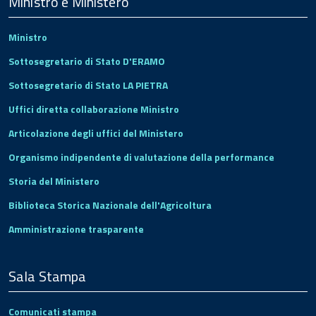
Footer
Ministro e Ministero
Ministro
Sottosegretario di Stato D'ERAMO
Sottosegretario di Stato LA PIETRA
Uffici diretta collaborazione Ministro
Articolazione degli uffici del Ministero
Organismo indipendente di valutazione della performance
Storia del Ministero
Biblioteca Storica Nazionale dell'Agricoltura
Amministrazione trasparente
Sala Stampa
Comunicati stampa