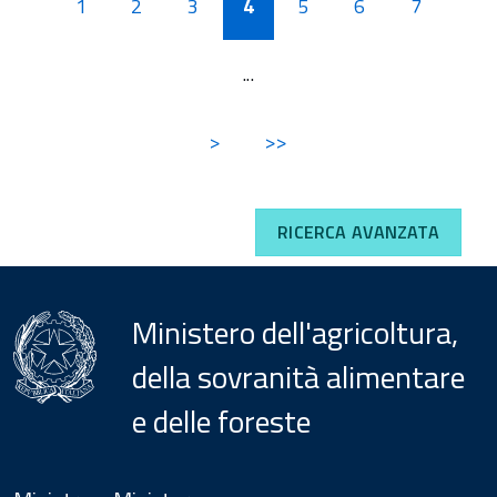
1
2
3
4
5
6
7
...
>
>>
RICERCA AVANZATA
Ministero dell'agricoltura,
della sovranità alimentare
e delle foreste
Menu