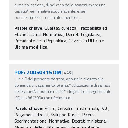
di moltiplicazione; d. nel caso delle
sementi
, avere una
capacitÃ germinativa soddisfacente; e. se
commercializzati con un riferimento al
…
Parole chiave
:
QualitaSicurezza, Tracciabilita ed
Etichettatura, Normativa, Decreti Legislativi,
Presidente della Repubblica, Gazzetta Ufficiale
Ultima modifica
:
PDF: 20050315 DM
[44%]
…
olo 8 del presente decreto, oppure in allegato alla
domanda di pagamento; b) allâ€™utilizzazione di
sementi
delle varietÃ riportate nellâ€™allegato II del regolamento
(CE) n. 796/2004 con riferimento
…
Parole chiave
:
Filiere, Cereali e Trasformati, PAC,
Pagamenti diretti, Sviluppo Rurale, Ricerca
Sperimentazione, Normativa, Decreti ministeriali,
Ministero delle politiche agricole alimentari e