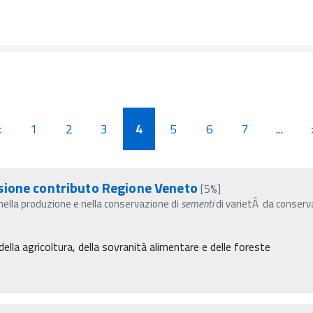
<
1
2
3
4
5
6
7
...
sione contributo Regione Veneto
[5%]
 nella produzione e nella conservazione di
sementi
di varietÃ da conserva
ella agricoltura, della sovranità alimentare e delle foreste