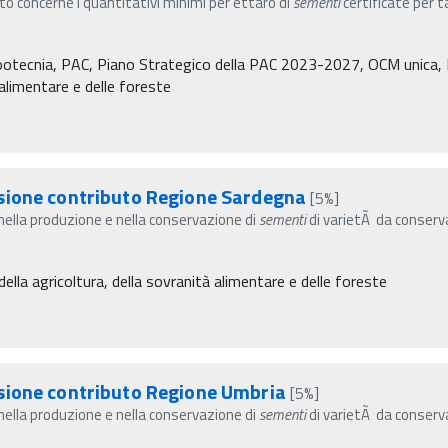
 concerne i quantitativi minimi per ettaro di
sementi
certificate per t
Zootecnia, PAC, Piano Strategico della PAC 2023-2027, OCM unica, P
à alimentare e delle foreste
sione contributo Regione Sardegna
[5%]
 nella produzione e nella conservazione di
sementi
di varietÃ da conserva
ella agricoltura, della sovranità alimentare e delle foreste
sione contributo Regione Umbria
[5%]
 nella produzione e nella conservazione di
sementi
di varietÃ da conserva