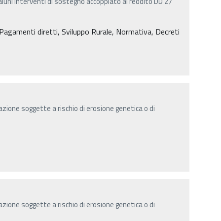
aluni interventi di sostegno accoppiato al reddito DD 27
agamenti diretti, Sviluppo Rurale, Normativa, Decreti
zione soggette a rischio di erosione genetica o di
zione soggette a rischio di erosione genetica o di