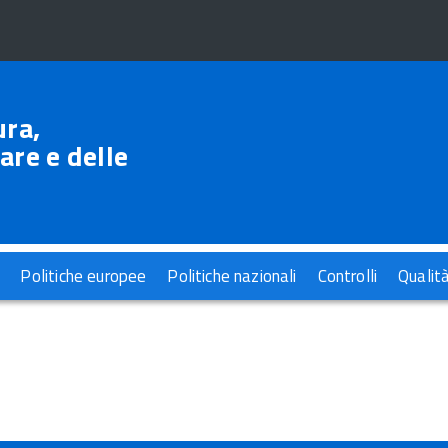
ura,
are e delle
Politiche europee
Politiche nazionali
Controlli
Qualit