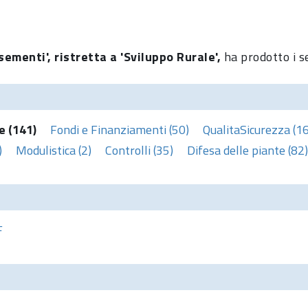
sementi', ristretta a 'Sviluppo Rurale',
ha prodotto i s
e (141)
Fondi e Finanziamenti (50)
QualitaSicurezza (1
)
Modulistica (2)
Controlli (35)
Difesa delle piante (82)
F