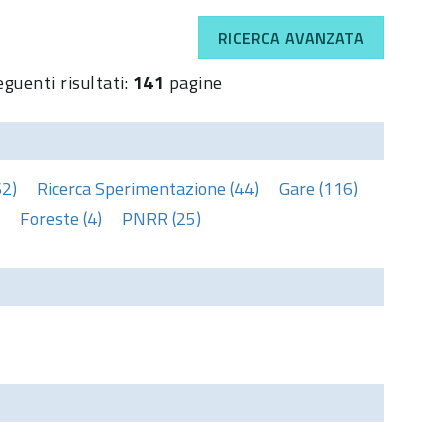
RICERCA AVANZATA
eguenti risultati:
141
pagine
62)
Ricerca Sperimentazione (44)
Gare (116)
Foreste (4)
PNRR (25)