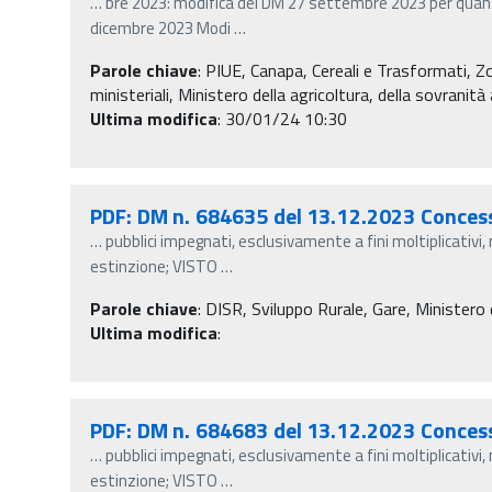
…
bre 2023: modifica del DM 27 settembre 2023 per quanto
dicembre 2023 Modi
…
Parole chiave
:
PIUE, Canapa, Cereali e Trasformati, 
ministeriali, Ministero della agricoltura, della sovranit
Ultima modifica
: 30/01/24 10:30
PDF: DM n. 684635 del 13.12.2023 Conces
…
pubblici impegnati, esclusivamente a fini moltiplicativi,
estinzione; VISTO
…
Parole chiave
:
DISR, Sviluppo Rurale, Gare, Ministero d
Ultima modifica
:
PDF: DM n. 684683 del 13.12.2023 Conces
…
pubblici impegnati, esclusivamente a fini moltiplicativi,
estinzione; VISTO
…